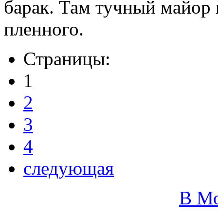
барак. Там тучный майор 
пленного.
Страницы:
1
2
3
4
следующая
В М