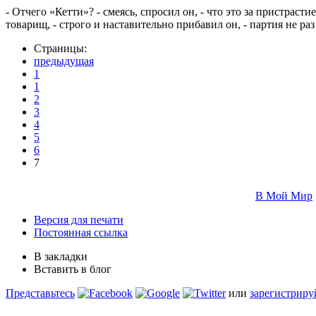
- Отчего «Кетти»? - смеясь, спросил он, - что это за пристрас
товарищ, - строго и наставительно прибавил он, - партия не ра
Страницы:
предыдущая
1
1
2
3
4
5
6
7
В Мой Мир
Версия для печати
Постоянная ссылка
В закладки
Вставить в блог
Представьтесь
или
зарегистриру