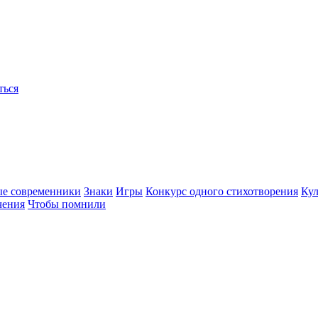
ться
ые современники
Знаки
Игры
Конкурс одного стихотворения
Кул
чения
Чтобы помнили