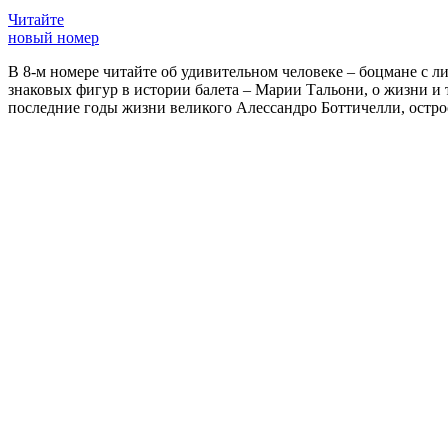
Читайте
новый номер
В 8-м номере читайте об удивительном человеке – боцмане с л
знаковых фигур в истории балета – Марии Тальони, о жизни и
последние годы жизни великого Алессандро Боттичелли, остр