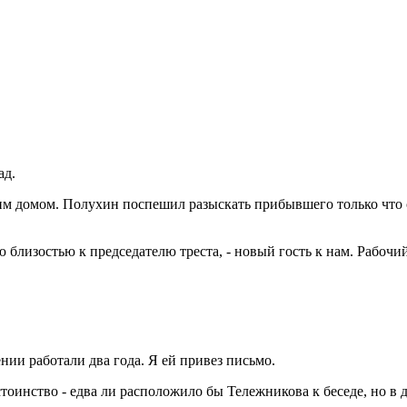
ад.
м домом. Полухин поспешил разыскать прибывшего только что ск
ею близостью к председателю треста, - новый гость к нам. Рабоч
лении работали два года. Я ей привез письмо.
стоинство - едва ли расположило бы Тележникова к беседе, но в