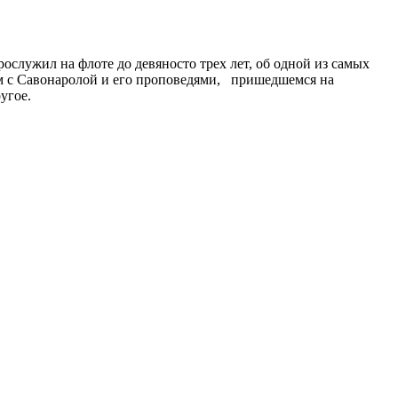
служил на флоте до девяносто трех лет, об одной из самых
ом с Савонаролой и его проповедями, пришедшемся на
угое.