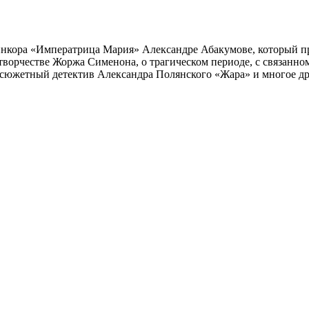
инкора «Императрица Мария» Александре Абакумове, который про
 творчестве Жоржа Сименона, о трагическом периоде, с связанн
осюжетный детектив Александра Полянского «Жара» и многое др