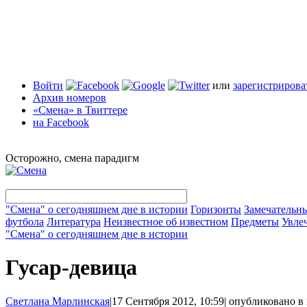
Войти
или
зарегистрирова
Архив номеров
«Смена» в Твиттере
на Facebook
Осторожно, смена парадигм
"Смена" о сегодняшнем дне в истории
Горизонты
Замечательн
футбола
Литература
Неизвестное об известном
Предметы
Увле
"Смена" о сегодняшнем дне в истории
Гусар-девица
Светлана Марлинская
|
17 Сентября 2012, 10:59
|
опубликовано в