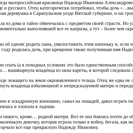
гда малороссийская красавица Надежда Ивановна Александрович
еще и русского. Отец категорически потребовал, чтобы дочь «…в
ная деревушка в Сарапульском уезде Вятской губернии, и ни гро
а из дома и тайно обвенчалась с предметом своей страсти. Но у
оментально выполнявшей все ее капризы, а тут – более чем ск
о об одном: родить сына, умилостивить этим папеньку и, если н
783 году родилась дочь, при крещении также получившая имя На
ри спать (а в походных условиях это было единственным способо
… вышвырнула младенца из окна кареты, в которой следовала з
де лежащего на земле окровавленного тельца. Отец же едва не л
ернуть младенца взбалмошной и непредсказуемой матери и перед
 нею в эскадронную конюшню, сажал на лошадей, давал играть п
еялась и хлопала в ладоши.
и никого, кроме… родной матери. Вот ее она боялась почти до о
маленькую девочку, которая играла только в войну, бегала, как 
огорчало все еще прекрасную Надежду Ивановну.