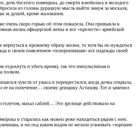
, дочь богатого помещика, до смерти влюбилась в молодого
ыбросила из головы дурацкую мысль выйти замуж за москаля,
ша за душой, кроме жалования.
же очень скоро горько об этом пожалела. Она привыкла к
ромная жизнь офицерской жены и все «прелести» армейской
е вернуться к прежнему образу жизни, то хотя бы не нуждаться
дежда и своим появлением «похоронившая» все надежды своей
м отдохнуть и убить время), так что импульсивная и
а полком.
ишился чувств от ужаса и перекрестился, когда дочка открыла,
ал ее на попечение… своему денщику Астахову. Тот и заменил
истолетом, махал саблей… Это зрелище действовало на
бморока и старалась как можно реже находиться рядом с нею.
мальчишка, и ни под каким видом не желала усваивать «хорошие