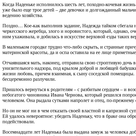
Когда Наденьке исполнилось шесть лет, походно-кочевая жизн
уже было еще трое детей – две девочки и долгожданный мальчи
ведению хозяйства.
Поздно… Кое-как выполнив задание, Надежда тайком сбегала 
черкесского жеребца, злого и норовистого, который, однако, о
ним ухаживала, и добилась в искусстве верховой езды таких 
В маленьком городке трудно что-либо скрыть, и странные при
материнской красоты, да и оспа оставила на ее лице приметны
Отчаявшаяся мать, наконец, отправила свою строптивую дочь 
унизительного надзора, под крылом доброй и любящей бабушки, 
жизни любовь, причем взаимная, к сыну соседской помещицы. 
бесцеремонно разлучили.
Пришлось вернуться к родителям – с разбитым сердцем – и во
небогатого чиновника Ивана Чернова, который решился попрос
человеком. Она рыдала сутками напролет и отец, по-прежнему 
Но он не мог ни в чем отказать своей властной и капризной суп
Ей удалось невероятное: убедить Наденьку, что в браке она об
подействовали.
Восемнадцати лет Наденька была выдана замуж за человека доб