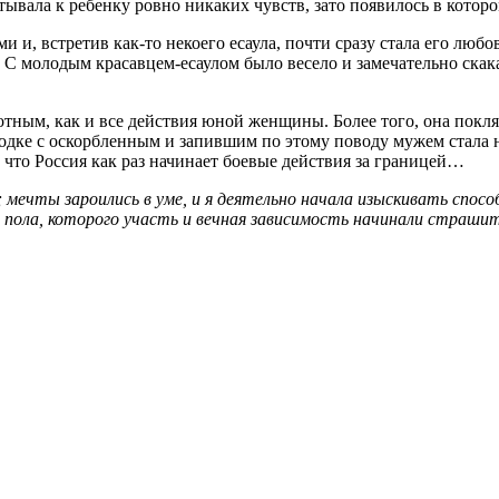
ытывала к ребенку ровно никаких чувств, зато появилось в котор
и, встретив как-то некоего есаула, почти сразу стала его любо
. С молодым красавцем-есаулом было весело и замечательно скака
ным, как и все действия юной женщины. Более того, она поклял
родке с оскорбленным и запившим по этому поводу мужем стал
 что Россия как раз начинает боевые действия за границей…
мечты зароились в уме, и я деятельно начала изыскивать спосо
 пола, которого участь и вечная зависимость начинали страшит