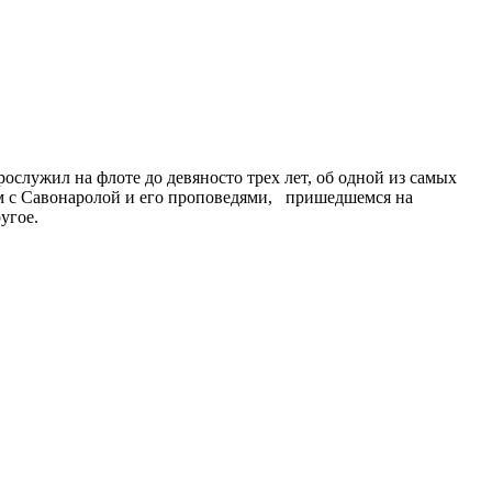
служил на флоте до девяносто трех лет, об одной из самых
ом с Савонаролой и его проповедями, пришедшемся на
угое.