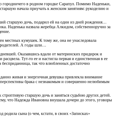
то городничего в родном городке Сарапул. Помимо Наденьки,
е старшую начала приучать к женским занятиям: рукоделию и
ший старшую дочь, подарил ей на один из дней рождения…
чонка. Наденька назвала жеребца Алкидом, собственноручно за
щение.
ен местных кумушек. К тому же, она не унаследовала
ю родителей. А годы шли…
едневшей. Оказавшись вдали от материнских придирок и
расцвела. Тут-то ее и настигла первая и единственная в ее
ла бесприданница, так что влюбленных достаточно
жиданно живая и энергичная девушка привлекла внимание
от перспективы брака с незнакомым и совершенно нелюбимым
рук строптивую старшую дочь и заняться судьбою других детей.
сему, что Надежда Ивановна внушала дочери до этого, уговоры
д родила сына (о чем, кстати, в своих «Записках»