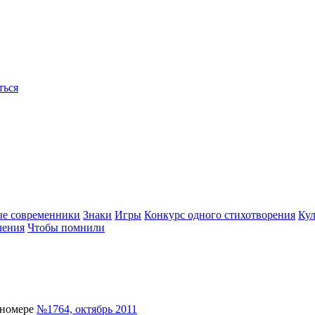
ться
ые современники
Знаки
Игры
Конкурс одного стихотворения
Кул
чения
Чтобы помнили
 номере
№1764, октябрь 2011