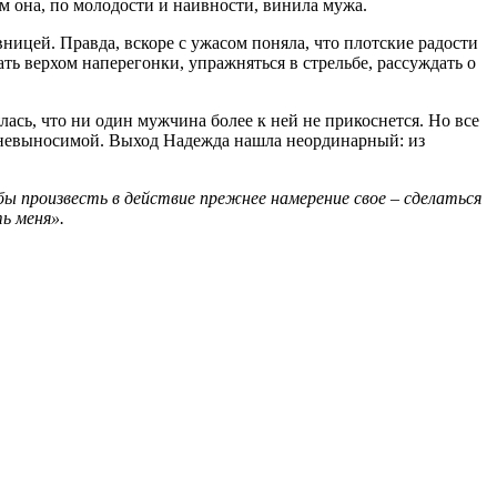
ом она, по молодости и наивности, винила мужа.
вницей. Правда, вскоре с ужасом поняла, что плотские радости
ть верхом наперегонки, упражняться в стрельбе, рассуждать о
ась, что ни один мужчина более к ней не прикоснется. Но все
а невыносимой. Выход Надежда нашла неординарный: из
бы произвесть в действие прежнее намерение свое – сделаться
ь меня».