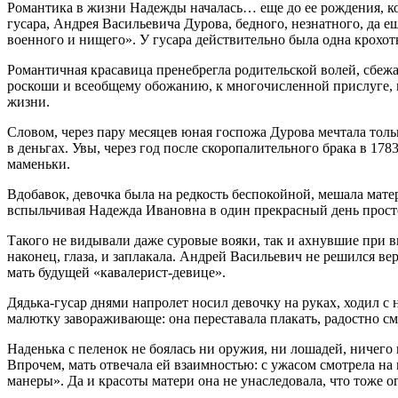
Романтика в жизни Надежды началась… еще до ее рождения, ко
гусара, Андрея Васильевича Дурова, бедного, незнатного, да 
военного и нищего». У гусара действительно была одна крохот
Романтичная красавица пренебрегла родительской волей, сбежал
роскоши и всеобщему обожанию, к многочисленной прислуге, м
жизни.
Словом, через пару месяцев юная госпожа Дурова мечтала тольк
в деньгах. Увы, через год после скоропалительного брака в 1
маменьки.
Вдобавок, девочка была на редкость беспокойной, мешала мате
вспыльчивая Надежда Ивановна в один прекрасный день просто
Такого не видывали даже суровые вояки, так и ахнувшие при ви
наконец, глаза, и заплакала. Андрей Васильевич не решился в
мать будущей «кавалерист-девице».
Дядька-гусар днями напролет носил девочку на руках, ходил с
малютку завораживающе: она переставала плакать, радостно см
Наденька с пеленок не боялась ни оружия, ни лошадей, ничего 
Впрочем, мать отвечала ей взаимностью: с ужасом смотрела на 
манеры». Да и красоты матери она не унаследовала, что тоже 