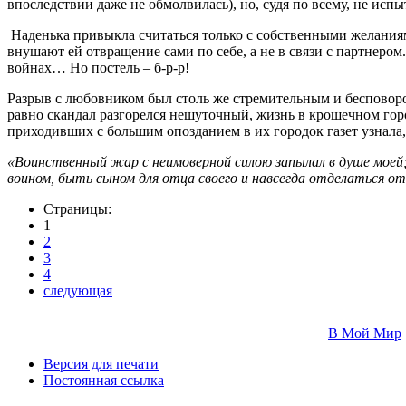
впоследствии даже не обмолвилась), но, судя по всему, не исп
Наденька привыкла считаться только с собственными желаниями 
внушают ей отвращение сами по себе, а не в связи с партнером
войнах… Но постель – б-р-р!
Разрыв с любовником был столь же стремительным и бесповорот
равно скандал разгорелся нешуточный, жизнь в крошечном го
приходивших с большим опозданием в их городок газет узнала,
«Воинственный жар с неимоверной силою запылал в душе моей; 
воином, быть сыном для отца своего и навсегда отделаться от
Страницы:
1
2
3
4
следующая
В Мой Мир
Версия для печати
Постоянная ссылка