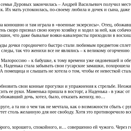
ь семьи Дуровых закончилась – Андрей Васильевич получил мес
к. Их мать успокоилась, по-своему любила и дочек и сына, даж
на конюшню и там играла в «военные экзерсисы». Отец, обожав
чень скоро признал свою юную хозяйку и ходил за ней, как соба
вершин, что даже бывалые вояки-кавалеристы приходили в восхи
чуды дочки городничего быстро стали любимым предметом сплет
е следы, так что женихи все не являлись – к великому огорчени
в Малороссию – к бабушке, к тому времени уже овдовевшей и об
Наденька стала забывать свои гусарские замашки, похорошела и 
А помещица и слышать не хотела о том, чтобы ее невесткой ста
зобновить свои конные прогулки и упражнения к стрельбе. Нео
ить ее руки. Маменька пришла в восторг, а Наденька - в ужас 
обожавший дочь, хотел, было, отказать жениху, но…
руге, а та ни о чем так не мечтала, как о возможности сбыть с 
ретет столь желанную для нее свободу. Хотя это противоречило в
рого, хорошего, спокойного, и… совершенно ей чужого. Через го