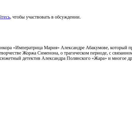
йтесь
, чтобы участвовать в обсуждении.
инкора «Императрица Мария» Александре Абакумове, который про
 творчестве Жоржа Сименона, о трагическом периоде, с связанн
осюжетный детектив Александра Полянского «Жара» и многое др