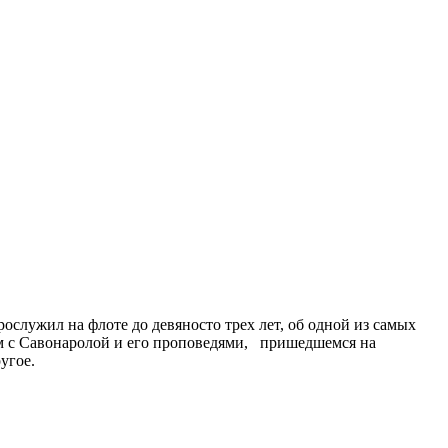
служил на флоте до девяносто трех лет, об одной из самых
ом с Савонаролой и его проповедями, пришедшемся на
угое.