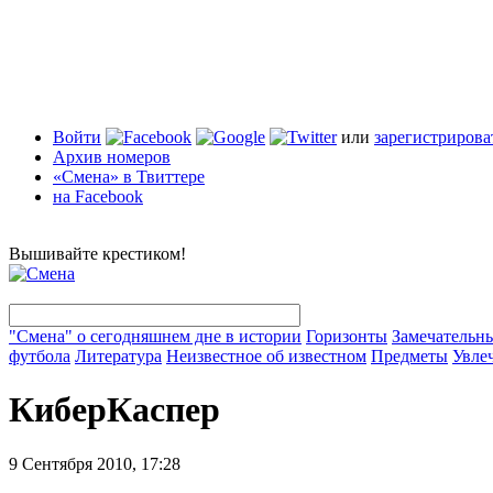
Войти
или
зарегистрирова
Архив номеров
«Смена» в Твиттере
на Facebook
Вышивайте крестиком!
"Смена" о сегодняшнем дне в истории
Горизонты
Замечательн
футбола
Литература
Неизвестное об известном
Предметы
Увле
КиберКаспер
9 Сентября 2010, 17:28