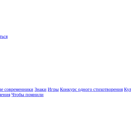
ться
ые современники
Знаки
Игры
Конкурс одного стихотворения
Кул
чения
Чтобы помнили