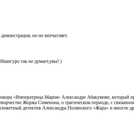
демонстрация, но не впечатляет.
 Ишигуро так не думает,увы! )
инкора «Императрица Мария» Александре Абакумове, который про
 творчестве Жоржа Сименона, о трагическом периоде, с связанн
осюжетный детектив Александра Полянского «Жара» и многое др