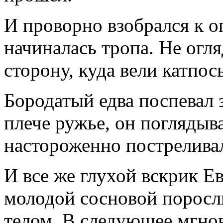
И проворно взобрался к о
начиналась тропа. Не огля
сторону, куда вели катпос
Бородатый едва поспевал з
плече ружье, он поглядыв
настороженно постреливал
И все же глухой вскрик Е
молодой сосновой поросли
телом. В следующее мгнов