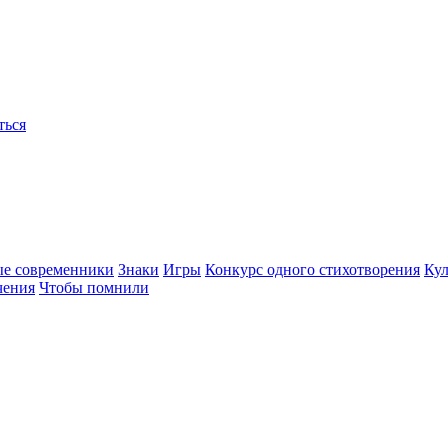
ться
ые современники
Знаки
Игры
Конкурс одного стихотворения
Кул
чения
Чтобы помнили