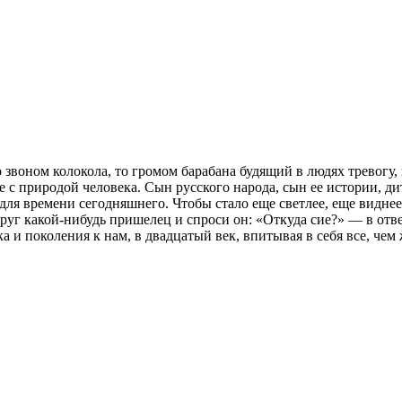
звоном колокола, то громом барабана будящий в людях тревогу,
е с природой человека. Сын русского народа, сын ее истории, д
я времени сегодняшнего. Чтобы стало еще светлее, еще виднее.
уг какой-нибудь пришелец и спроси он: «Откуда сие?» — в ответ
ка и поколения к нам, в двадцатый век, впитывая в себя все, че