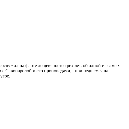
служил на флоте до девяносто трех лет, об одной из самых
ом с Савонаролой и его проповедями, пришедшемся на
угое.