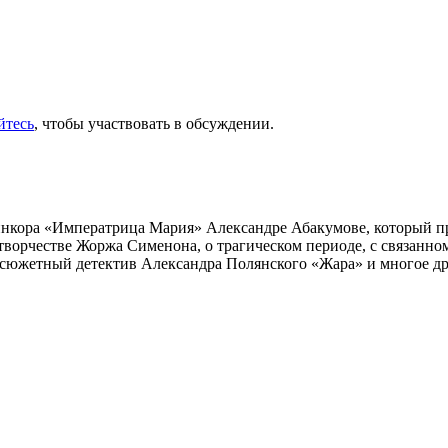
йтесь
, чтобы участвовать в обсуждении.
инкора «Императрица Мария» Александре Абакумове, который про
 творчестве Жоржа Сименона, о трагическом периоде, с связанн
осюжетный детектив Александра Полянского «Жара» и многое др