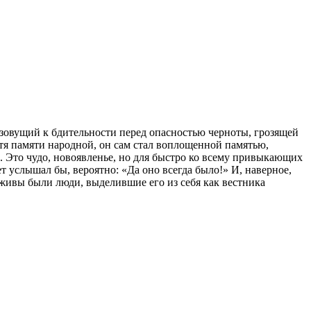
 зовущий к бдительности перед опасностью черноты, грозящей
итя памяти народной, он сам стал воплощенной памятью,
 Это чудо, новоявленье, но для быстро ко всему привыкающих
 услышал бы, вероятно: «Да оно всегда было!» И, наверное,
м живы были люди, выделившие его из себя как вестника