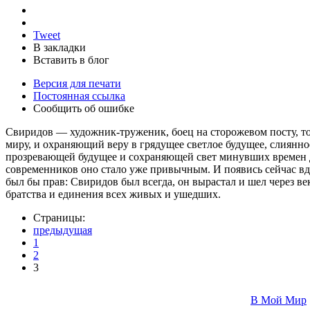
Tweet
В закладки
Вставить в блог
Версия для печати
Постоянная ссылка
Сообщить об ошибке
Свиридов — художник-труженик, боец на сторожевом посту, то 
миру, и охраняющий веру в грядущее светлое будущее, слиянно
прозревающей будущее и сохраняющей свет минувших времен дл
современников оно стало уже привычным. И появись сейчас вдр
был бы прав: Свиридов был всегда, он вырастал и шел через ве
братства и единения всех живых и ушедших.
Страницы:
предыдущая
1
2
3
В Мой Мир