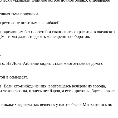
лески украшали длинное острое ночное облако, отделявшее
ешная тьма полуночи.
ем ресторане штатным вышибалой.
, одичавшим без новостей и глянцевитых красоток в океанских
» – и мы дали сто десять маневренных оборотов.
.
ого. На Лонг-Айленде видны стали многоэтажные дома с
ой в семьдесят.
! Если кто-нибудь из них, возвращаясь вечером из города,
 человечества, и здесь нет баров, а есть притоны. Здесь всякие
я никаких взрывчатых веществ у нас не было. Мы катились по