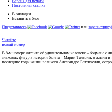
Версия для печати
Постоянная ссылка
В закладки
Вставить в блог
Представьтесь
или
зарегистриру
Читайте
новый номер
В 8-м номере читайте об удивительном человеке – боцмане с л
знаковых фигур в истории балета – Марии Тальони, о жизни и
последние годы жизни великого Алессандро Боттичелли, остр