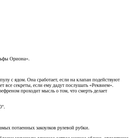
льфы Ориона».
улу с ядом. Она сработает, если на клапан подействуют
ет все секреты, если ему дадут послушать «Реквием».
ефреном проходит мысль о том, что смерть делает
0°.
мых потаенных закоулков рулевой рубки.