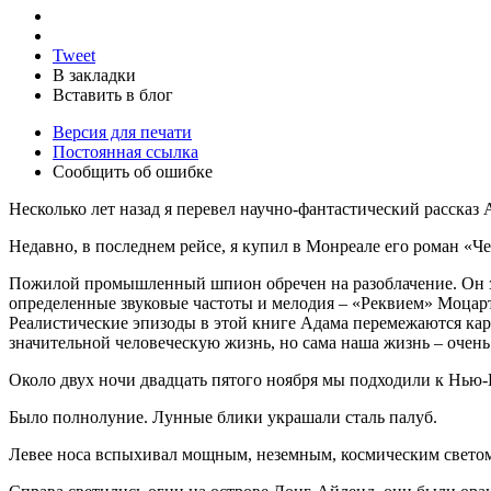
Tweet
В закладки
Вставить в блог
Версия для печати
Постоянная ссылка
Сообщить об ошибке
Несколько лет назад я перевел научно-фантастический расска
Недавно, в последнем рейсе, я купил в Монреале его роман «Че
Пожилой промышленный шпион обречен на разоблачение. Он знае
определенные звуковые частоты и мелодия – «Реквием» Моцарта.
Реалистические эпизоды в этой книге Адама перемежаются кар
значительной человеческую жизнь, но сама наша жизнь – очень
Около двух ночи двадцать пятого ноября мы подходили к Нью-Й
Было полнолуние. Лунные блики украшали сталь палуб.
Левее носа вспыхивал мощным, неземным, космическим светом