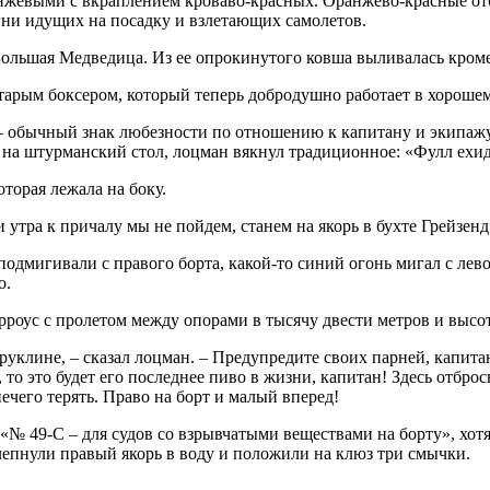
анжевыми с вкраплением кроваво-красных. Оранжево-красные отб
гни идущих на посадку и взлетающих самолетов.
е Большая Медведица. Из ее опрокинутого ковша выливалась кром
тарым боксером, который теперь добродушно работает в хорош
 – обычный знак любезности по отношению к капитану и экипажу
на штурманский стол, лоцман вякнул традиционное: «Фулл ехид!
оторая лежала на боку.
и утра к причалу мы не пойдем, станем на якорь в бухте Грейзенд
одмигивали с правого борта, какой-то синий огонь мигал с лев
о.
роус с пролетом между опорами в тысячу двести метров и высот
руклине, – сказал лоцман. – Предупредите своих парней, капитан
то это будет его последнее пиво в жизни, капитан! Здесь отбросы
чего терять. Право на борт и малый вперед!
«№ 49-С – для судов со взрывчатыми веществами на борту», хот
шлепнули правый якорь в воду и положили на клюз три смычки.