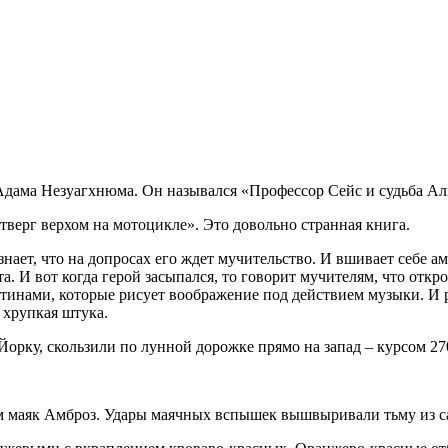
з Адама Незуагхнюма. Он назывался «Профессор Сейс и судьба А
тверг верхом на мотоцикле». Это довольно странная книга.
т, что на допросах его ждет мучительство. И вшивает себе амп
 И вот когда герой засыпался, то говорит мучителям, что откро
тинами, которые рисует воображение под действием музыки. И р
 хрупкая штука.
орку, скользили по лунной дорожке прямо на запад – курсом 27
 маяк Амброз. Удары маячных вспышек вышвыривали тьму из са