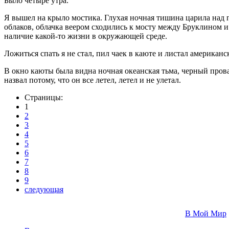
Было четыре утра.
Я вышел на крыло мостика. Глухая ночная тишина царила над п
облаков, облачка веером сходились к мосту между Бруклином и
наличие какой-то жизни в окружающей среде.
Ложиться спать я не стал, пил чаек в каюте и листал американ
В окно каюты была видна ночная океанская тьма, черный прова
назвал потому, что он все летел, летел и не улетал.
Страницы:
1
2
3
4
5
6
7
8
9
следующая
В Мой Мир