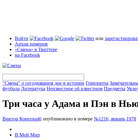
Войти
или
зарегистрирова
Архив номеров
«Смена» в Твиттере
на Facebook
"Смена" о сегодняшнем дне в истории
Горизонты
Замечательн
футбола
Литература
Неизвестное об известном
Предметы
Увле
Три часа у Адама и Пэн в Нь
Виктор Конецкий
|
опубликовано в номере
№1216, январь 1978
В Мой Мир