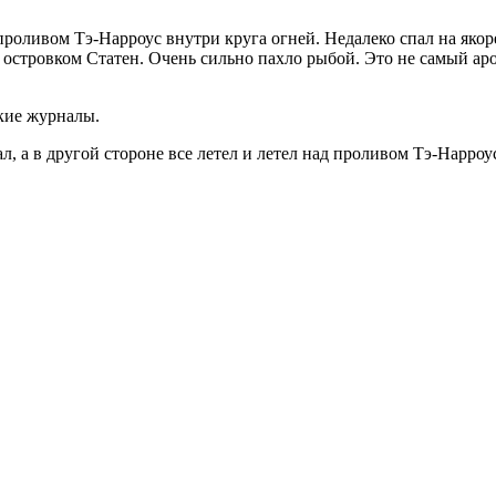
роливом Тэ-Нарроус внутри круга огней. Недалеко спал на якор
 островком Статен. Очень сильно пахло рыбой. Это не самый аро
ские журналы.
л, а в другой стороне все летел и летел над проливом Тэ-Нарр