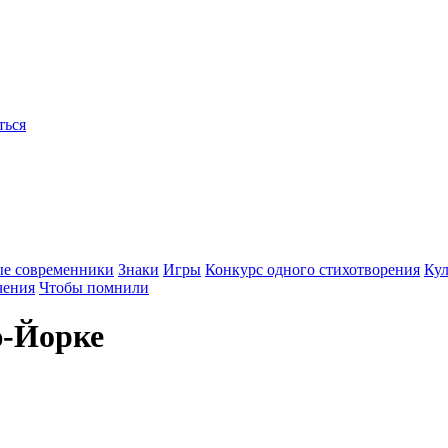
ться
ые современники
Знаки
Игры
Конкурс одного стихотворения
Кул
чения
Чтобы помнили
ю-Йорке