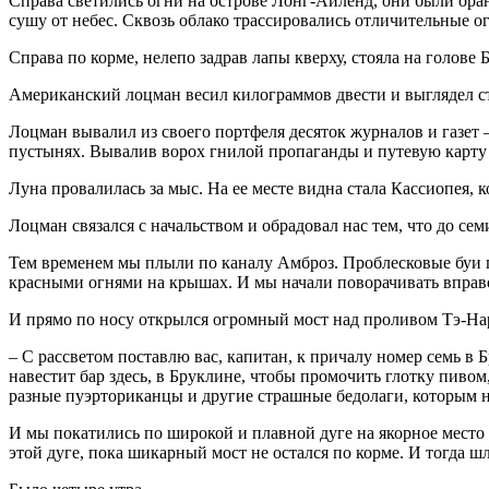
Справа светились огни на острове Лонг-Айленд, они были ор
сушу от небес. Сквозь облако трассировались отличительные о
Справа по корме, нелепо задрав лапы кверху, стояла на голов
Американский лоцман весил килограммов двести и выглядел с
Лоцман вывалил из своего портфеля десяток журналов и газет
пустынях. Вывалив ворох гнилой пропаганды и путевую карту 
Луна провалилась за мыс. На ее месте видна стала Кассиопея, к
Лоцман связался с начальством и обрадовал нас тем, что до сем
Тем временем мы плыли по каналу Амброз. Проблесковые буи п
красными огнями на крышах. И мы начали поворачивать вправ
И прямо по носу открылся огромный мост над проливом Тэ-Нар
– С рассветом поставлю вас, капитан, к причалу номер семь в Б
навестит бар здесь, в Бруклине, чтобы промочить глотку пивом, 
разные пуэрториканцы и другие страшные бедолаги, которым не
И мы покатились по широкой и плавной дуге на якорное место 
этой дуге, пока шикарный мост не остался по корме. И тогда 