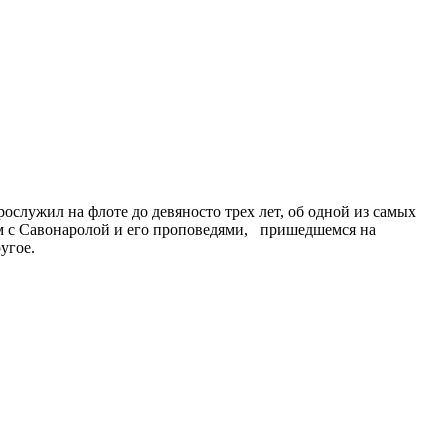
служил на флоте до девяносто трех лет, об одной из самых
ом с Савонаролой и его проповедями, пришедшемся на
угое.