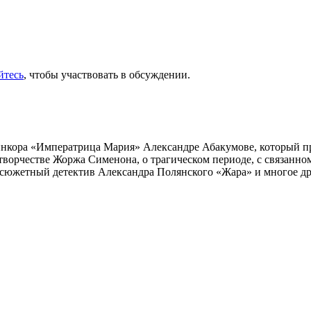
йтесь
, чтобы участвовать в обсуждении.
инкора «Императрица Мария» Александре Абакумове, который про
 творчестве Жоржа Сименона, о трагическом периоде, с связанн
осюжетный детектив Александра Полянского «Жара» и многое др