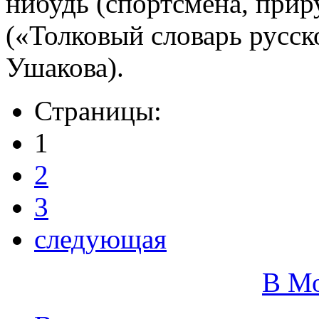
нибудь (спортсмена, при
(«Толковый словарь русск
Ушакова).
Страницы:
1
2
3
следующая
В М