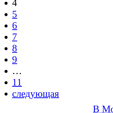
4
5
6
7
8
9
…
11
следующая
В М