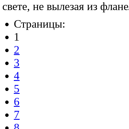
свете, не вылезая из флан
Страницы:
1
2
3
4
5
6
7
8