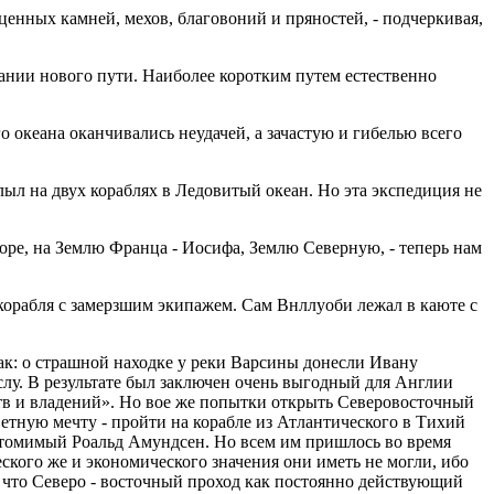
енных камней, мехов, благовоний и пряностей, - подчеркивая,
кании нового пути. Наиболее коротким путем естественно
о океана оканчивались неудачей, а зачастую и гибелью всего
ыл на двух кораблях в Ледовитый океан. Но эта экспедиция не
оре, на Землю Франца - Иосифа, Землю Северную, - теперь нам
корабля с замерзшим экипажем. Сам Внллуоби лежал в каюте с
так: о страшной находке у реки Варсины донесли Ивану
лу. В результате был заключен очень выгодный для Англии
ств и владений». Но вое же попытки открыть Северовосточный
етную мечту - пройти на корабле из Атлантического в Тихий
неутомимый Роальд Амундсен. Но всем им пришлось во время
ского же и экономического значения они иметь не могли, ибо
, что Северо - восточный проход как постоянно действующий