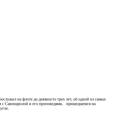
служил на флоте до девяносто трех лет, об одной из самых
ом с Савонаролой и его проповедями, пришедшемся на
угое.