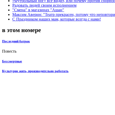
«Футбольный бог» все видит, или почему против сборной
Радовать людей своим исполнением
"Смена" в магазинах "Ашан"
Максим Аверин: "Театр прекрасен, потому что неповтор
С Праздником наших мам, которые всегда с нами!
в этом номере
Последний батрак
Повесть
Бессмертные
Культурно жить, производительно работать