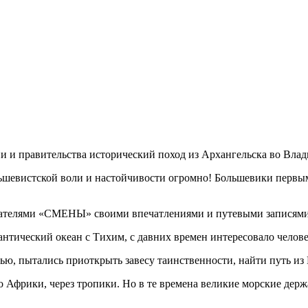
 и правительства исторический поход из Архангельска во Влади
льшевистской воли и настойчивости огромно! Большевики первым
тателями «СМЕНЫ» своими впечатлениями и путевыми записями 
нтический океан с Тихим, с давних времен интересовало челове
ью, пытались приоткрыть завесу таинственности, найти путь из
о Африки, через тропики. Но в те времена великие морские держ