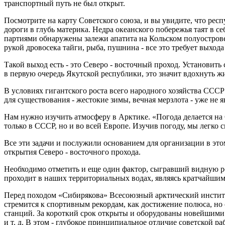
транспортный путь не был открыт.
Посмотрите на карту Советского союза, и вы увидите, что рес
дороги в глубь материка. Недра океанского побережья таят 
партиями обнаружены залежи апатита на Кольском полуострове,
рукой дровосека тайги, рыба, пушнина - все это требует выход
Такой выход есть - это Северо - восточный проход. Установить
в первую очередь Якутской республики, это значит вдохнуть ж
В условиях гигантского роста всего народного хозяйства ССС
для существования - жестокие зимы, вечная мерзлота - уже н
Нам нужно изучить атмосферу в Арктике. «Погода делается на 
только в СССР, но и во всей Европе. Изучив погоду, мы легко с
Все эти задачи и послужили основанием для организации в эт
открытия Северо - восточного прохода.
Необходимо отметить и еще один фактор, сыгравший видную ро
проходит в наших территориальных водах, являясь кратчайшим
Перед походом «Сибирякова» Всесоюзный арктический институ
стремится к спортивным рекордам, как достижение полюса, но
станций. За короткий срок открыты и оборудованы новейшими
и т. д. В этом - глубокое принципиальное отличие советской ра