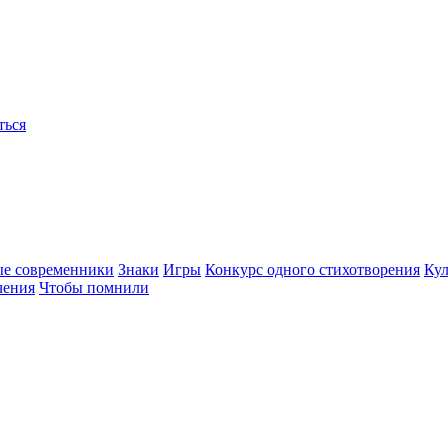
ться
ые современники
Знаки
Игры
Конкурс одного стихотворения
Кул
чения
Чтобы помнили