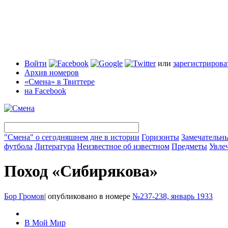
Войти
или
зарегистрирова
Архив номеров
«Смена» в Твиттере
на Facebook
"Смена" о сегодняшнем дне в истории
Горизонты
Замечательн
футбола
Литература
Неизвестное об известном
Предметы
Увле
Поход «Сибирякова»
Бор Громов
|
опубликовано в номере
№237-238, январь 1933
В Мой Мир