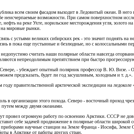
публика всем своим фасадом выходит в Ледовитый океан. В него
в себе неисчерпаемые возможности. При самом поверхностном и
 нефть на реке Ухте, норильские месторождения угля, золото на 
а на мировые рынки.
 связь с устьями великих сибирских рек - это значит поднять н
изнь в пока еще пустынные и безлюдные, но с колоссальными пе
Р недопустимо считать наши полярные области навсегда оторван
е являются непреодолимым препятствием при быстро прогрессиру
Севере, - убеждает опытный полярник профессор В. Ю. Визе. - 
можем предсказать, будет ли год засушливым, холодным и т. д.».
ом году правительственной арктической экспедиции на ледоколе
ль в организации этого похода. Северо - восточный проход чре
 путем между двумя океанами.
т провел огромную работу по освоению Арктики. СССР не дово
 ставит себе задачей продвижение в полярные области широкой
 приборами научные станции на Земле Франца - Иосифа, Земле 
боты в Арктике от работы других стран.