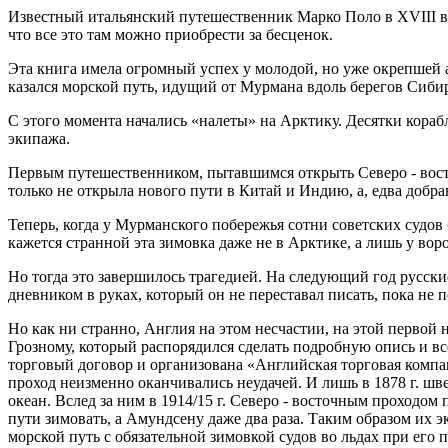
Известный итальянский путешественник Марко Поло в XVIII в. 
что все это там можно приобрести за бесценок.
Эта книга имела огромный успех у молодой, но уже окрепшей 
казался морской путь, идущий от Мурмана вдоль берегов Сибир
С этого момента начались «налеты» на Арктику. Десятки корабл
экипажа.
Первым путешественником, пытавшимся открыть Северо - восто
только не открыла нового пути в Китай и Индию, а, едва добр
Теперь, когда у Мурманского побережья сотни советских судов
кажется странной эта зимовка даже не в Арктике, а лишь у воро
Но тогда это завершилось трагедией. На следующий год русск
дневником в руках, который он не переставал писать, пока не п
Но как ни странно, Англия на этом несчастии, на этой первой
Грозному, который распорядился сделать подробную опись и в
торговый договор и организована «Английская торговая компан
проход неизменно оканчивались неудачей. И лишь в 1878 г. ш
океан. Вслед за ним в 1914/15 г. Северо - восточным проходо
пути зимовать, а Амундсену даже два раза. Таким образом их 
морской путь с обязательной зимовкой судов во льдах при его