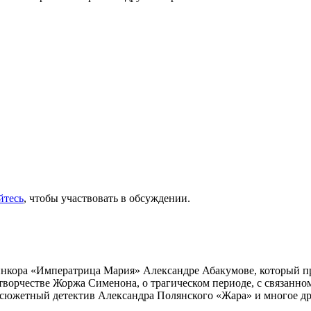
йтесь
, чтобы участвовать в обсуждении.
инкора «Императрица Мария» Александре Абакумове, который про
 творчестве Жоржа Сименона, о трагическом периоде, с связанн
осюжетный детектив Александра Полянского «Жара» и многое др