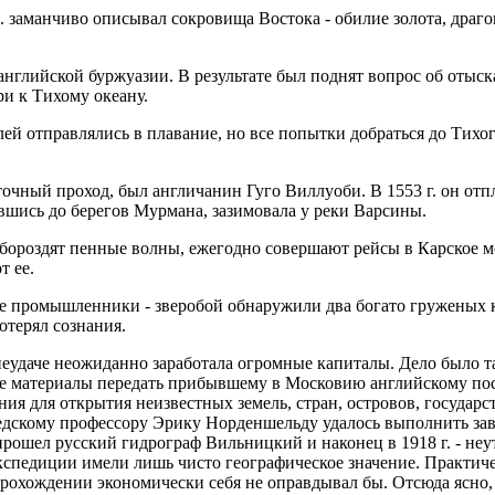
заманчиво описывал сокровища Востока - обилие золота, драгоц
английской буржуазии. В результате был поднят вопрос об отыс
и к Тихому океану.
ей отправлялись в плавание, но все попытки добраться до Тихог
чный проход, был англичанин Гуго Виллуоби. В 1553 г. он отпл
авшись до берегов Мурмана, зазимовала у реки Варсины.
 бороздят пенные волны, ежегодно совершают рейсы в Карское м
т ее.
ие промышленники - зверобой обнаружили два богато груженых 
отерял сознания.
 неудаче неожиданно заработала огромные капиталы. Дело было 
се материалы передать прибывшему в Московию английскому пос
ия для открытия неизвестных земель, стран, островов, государ
ведскому профессору Эрику Норденшельду удалось выполнить зав
м прошел русский гидрограф Вильницкий и наконец в 1918 г. - 
экспедиции имели лишь чисто географическое значение. Практиче
 прохождении экономически себя не оправдывал бы. Отсюда ясно