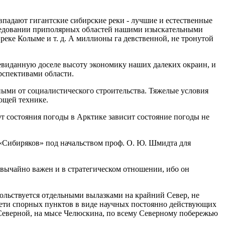
 впадают гигантские сибирские реки - лучшие и естественные
сследовании приполярных областей нашими изыскательными
реке Колыме и т. д. А миллионы га девственной, не тронутой
а невиданную доселе высоту экономику наших далеких окраин, и
рспективами области.
ными от социалистического строительства. Тяжелые условия
ющей технике.
От состояния погоды в Арктике зависит состояние погоды не
 «Сибиряков» под начальством проф. О. Ю. Шмидта для
звычайно важен и в стратегическом отношении, ибо он
льствуется отдельными вылазками на крайний Север, не
 сети спорных пунктов в виде научных постоянно действующих
Северной, на мысе Челюскина, по всему Северному побережью