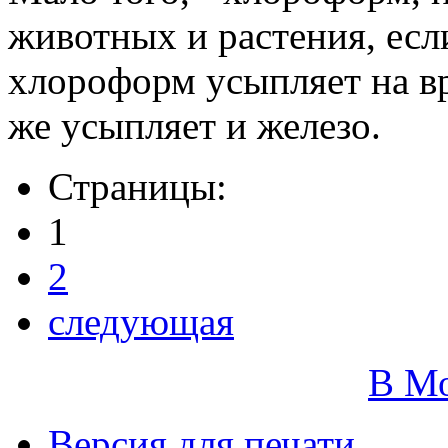
животных и растения, если
хлороформ усыпляет на в
же усыпляет и железо.
Страницы:
1
2
следующая
В М
Версия для печати