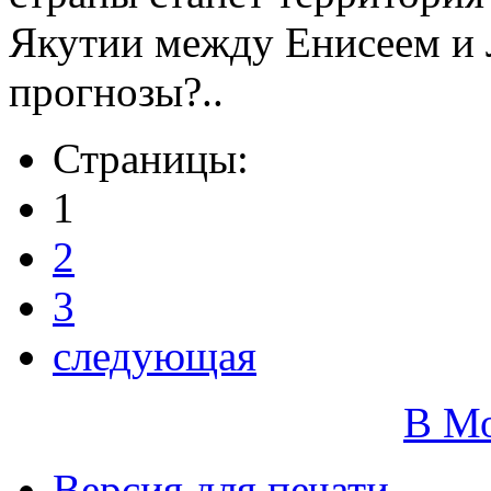
Якутии между Енисеем и 
прогнозы?..
Страницы:
1
2
3
следующая
В М
Версия для печати