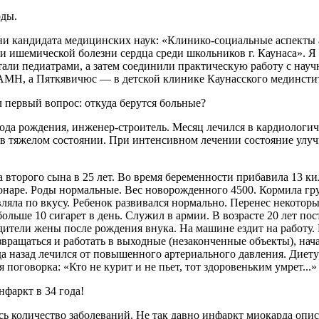
оды.
ени кандидата медицинских наук: «Клинико-социальные аспекты
и ишемической болезни сердца среди школьников г. Каунаса». Я
тали педиатрами, а затем соединили практическую работу с нау
АМН, а Пяткявичюс — в детской клинике Каунасского мединсти
л первый вопрос: откуда берутся больные?
года рождения, инженер-строитель. Месяц лечился в кардиолог
в тяжелом состоянии. При интенсивном лечении состояние улуч
а второго сына в 25 лет. Во время беременности прибавила 13 к
онаре. Роды нормальные. Вес новорожденного 4500. Кормила гру
авляла по вкусу. Ребенок развивался нормально. Перенес некото
 больше 10 сигарет в день. Служил в армии. В возрасте 20 лет п
ители жены после рождения внука. На машине ездит на работу. В
озвращаться и работать в выходные (незаконченные объекты), нач
года назад лечился от повышенного артериального давления. Диет
поговорка: «Кто не курит и не пьет, тот здоровеньким умрет...»
нфаркт в 34 года!
сь количество заболеваний. Не так давно инфаркт миокарда опи