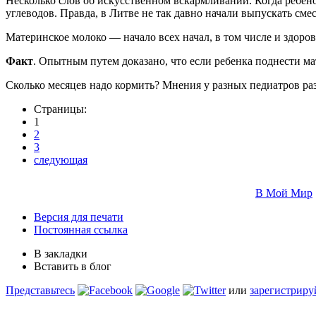
Несколько слов об искусственном вскармливании. Когда ребено
углеводов. Правда, в Литве не так давно начали выпускать см
Материнское молоко — начало всех начал, в том числе и здоров
Факт
. Опытным путем доказано, что если ребенка поднести мат
Сколько месяцев надо кормить? Мнения у разных педиатров раз
Страницы:
1
2
3
следующая
В Мой Мир
Версия для печати
Постоянная ссылка
В закладки
Вставить в блог
Представьтесь
или
зарегистриру