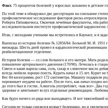
Факт.
75 процентов болезней у взрослых заложено в детские г
По этой теме я обнаружил две диссертации на соискание степ
профилактическое исследование факторов риска атеросклероза 
Роберта Пяткявичюса. Окончив лечебные факультеты, оба рабо
исследовательском институте профилактической кардиологии 
Итак, с молодыми учеными мы встретились в Каунасе, и я зада
Выписка из истории болезни № 12856/84. Больной М. И. 1951 
миокарда. Шесть дней провел в кардиологической реанимации 
реабилитационное отделение.
История болезни — со слов больного и его матери. Мать родил
повышение артериального давления (170/90). Лечилась в стаци
Смеси и каши варила сама, соль, сахар и сливочное масло доб
всегда любили хорошо поесть. Курить начал в 15 лет. Курит не
Вес 84 килограмма, рост 172 сантиметра. Машину подарили род
переживает неудачи на работе. После того, как начал поздно в
до этого был в гостях. Алкоголь употребляет, «как все». Два 
здоровье и зачитывает вслух отдельные рекомендации. Любимая 
Как будто ничего из ряда вон выходящего. И вот тяжелейший и
Сегодня не только снизился возраст болеющих, но и увеличило