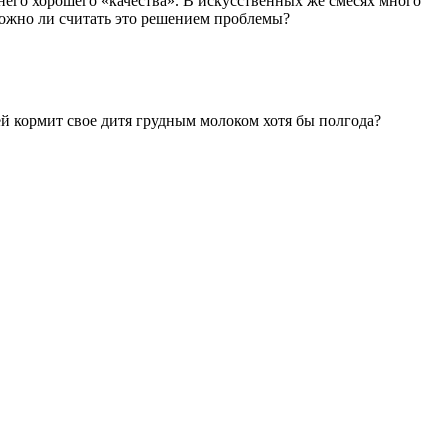
него хорошего «качества». В искусственных же смесях много
 можно ли считать это решением проблемы?
ей кормит свое дитя грудным молоком хотя бы полгода?