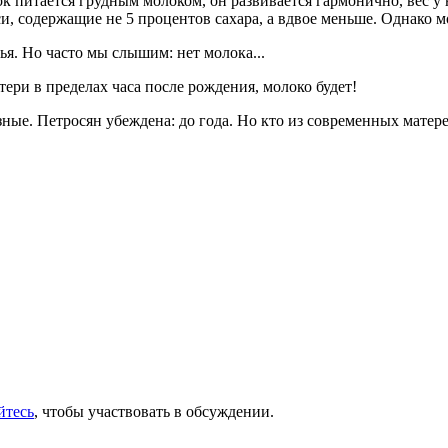
к питается грудным молоком, он развивается гармонично, вес у 
еси, содержащие не 5 процентов сахара, а вдвое меньше. Однако
ья. Но часто мы слышим: нет молока...
ери в пределах часа после рождения, молоко будет!
ные. Петросян убеждена: до года. Но кто из современных матер
йтесь
, чтобы участвовать в обсуждении.