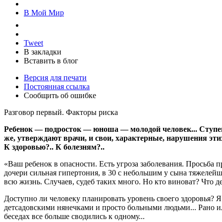
В Мой Мир
Tweet
В закладки
Вставить в блог
Версия для печати
Постоянная ссылка
Сообщить об ошибке
Разговор первый. Факторы риска
Ребенок — подросток — юноша — молодой человек... Ступе
же, утверждают врачи, и свои, характерные, нарушения эт
К здоровью?.. К болезням?..
«Ваш ребенок в опасности. Есть угроза заболевания. Просьба пр
дочери сильная гипертония, в 30 с небольшим у сына тяжелей
всю жизнь. Случаев, судеб таких много. Но кто виноват? Что де
Доступно ли человеку планировать уровень своего здоровья? 
детсадовскими нянечками и просто больными людьми... Рано или
беседах все больше сводились к одному...