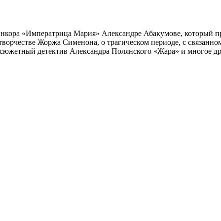
инкора «Императрица Мария» Александре Абакумове, который про
 творчестве Жоржа Сименона, о трагическом периоде, с связанн
осюжетный детектив Александра Полянского «Жара» и многое др