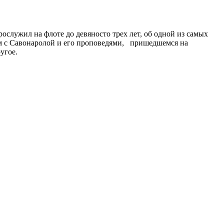
служил на флоте до девяносто трех лет, об одной из самых
ом с Савонаролой и его проповедями, пришедшемся на
угое.