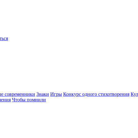
ться
ые современники
Знаки
Игры
Конкурс одного стихотворения
Кул
чения
Чтобы помнили