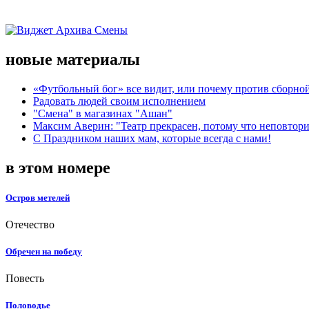
новые материалы
«Футбольный бог» все видит, или почему против сборной
Радовать людей своим исполнением
"Смена" в магазинах "Ашан"
Максим Аверин: "Театр прекрасен, потому что неповтор
С Праздником наших мам, которые всегда с нами!
в этом номере
Остров метелей
Отечество
Обречен на победу
Повесть
Половодье