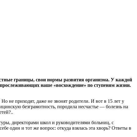
стные границы, свои нормы развития организма. У каждой
, прослеживающих наше «восхождение» по ступеням жизни.
Но не приходят, даже не звонят родители. И вот в 15 лет у
дицинскую безграмотность, породила несчастье — болезнь на
етей?..
туры, директорами школ и руководителями больниц, с
бе один и тот же вопрос: откуда взялась эта хворь? Ответы в