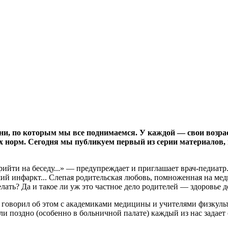
ни, по которым мы все поднимаемся. У каждой — свои возра
их норм. Сегодня мы публикуем первый из серии материалов
ийти на беседу...» — предупреждает и приглашает врач-педиатр. 
ший инфаркт... Слепая родительская любовь, помноженная на ме
лать? Да и такое ли уж это частное дело родителей — здоровье д
Я говорил об этом с академиками медицины и учителями физкуль
 поздно (особенно в больничной палате) каждый из нас задает се