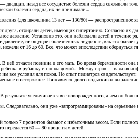
 — двадцать назад все сосудистые болезни сердца связывали тол
еской болезни сердца, их не принимали...
вления (для школьника 13 лет — 130/80) — распространенное я
т друга, отбирали детей, имеющих гипертонию. Согласно их дан
ое давление. Установив это, они наблюдали детей в течение ря
 давление, не ощущает болезненных неудобств, как это бывает у
е, нежели от 16 до 60. Все, что может впоследствии обернуться 
В ней отчасти повинна и его мать. Во время беременности она 
ребенка в рубашку и пошла домой... Между строк — важная инфо
т им все условия для покоя. Но опыт педиатров свидетельствует: 
 меньше и осторожнее. Пяткявичюс долго подыскивал выражение 
В результате увеличивается вес новорожденного, а чем он больш
ы. Следовательно, они уже «запрограммированы» на серьезные 
тей только 7 процентов бывают с избыточным весом. Если полнот
то передается 60 — 80 процентам детей.