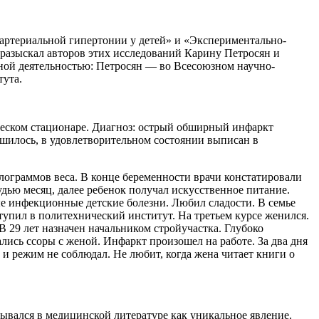
 артериальной гипертонии у детей» и «Экспериментально-
 разыскал авторов этих исследований Карину Петросян и
чной деятельностью: Петросян — во Всесоюзном научно-
тута.
ическом стационаре. Диагноз: острый обширный инфаркт
шилось, в удовлетворительном состоянии выписан в
илограммов веса. В конце беременности врачи констатировали
дью месяц, далее ребенок получал искусственное питание.
рые инфекционные детские болезни. Любил сладости. В семье
оступил в политехнический институт. На третьем курсе женился.
 29 лет назначен начальником стройучастка. Глубоко
ались ссоры с женой. Инфаркт произошел на работе. За два дня
у и режим не соблюдал. Не любит, когда жена читает книги о
сывался в медицинской литературе как уникальное явление.