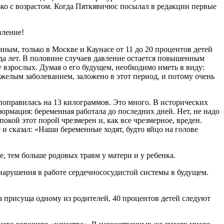
ько с возрастом. Когда Пяткявичюс посылал в редакции первые
вление!
ным, только в Москве и Каунасе от 11 до 20 процентов детей
да лет. В половине случаев давление остается повышенным
 взрослых. Думая о его будущем, необходимо иметь в виду:
тяжелым заболеванием, заложено в этот период, и потому очень
поправилась на 13 килограммов. Это много. В исторических
рмация: беременная работала до последних дней. Нет, не надо
покой этот порой чрезмерен и, как все чрезмерное, вреден.
и сказал: «Наши беременные ходят, будто яйцо на голове
е, тем больше родовых травм у матери и у ребенка.
нарушения в работе сердечнососудистой системы в будущем.
а присуща одному из родителей, 40 процентов детей следуют