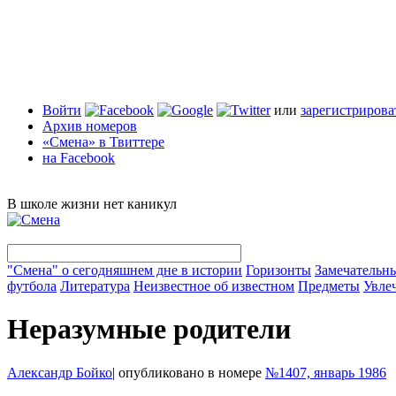
Войти
или
зарегистрирова
Архив номеров
«Смена» в Твиттере
на Facebook
В школе жизни нет каникул
"Смена" о сегодняшнем дне в истории
Горизонты
Замечательн
футбола
Литература
Неизвестное об известном
Предметы
Увле
Неразумные родители
Александр Бойко
|
опубликовано в номере
№1407, январь 1986