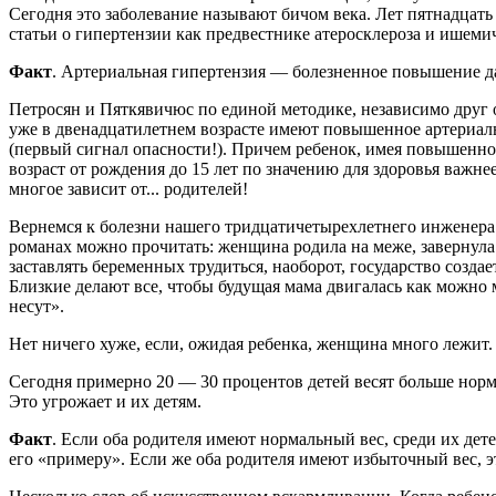
Сегодня это заболевание называют бичом века. Лет пятнадцать
статьи о гипертензии как предвестнике атеросклероза и ишемич
Факт
. Артериальная гипертензия — болезненное повышение да
Петросян и Пяткявичюс по единой методике, независимо друг о
уже в двенадцатилетнем возрасте имеют повышенное артериальн
(первый сигнал опасности!). Причем ребенок, имея повышенное
возраст от рождения до 15 лет по значению для здоровья важне
многое зависит от... родителей!
Вернемся к болезни нашего тридцатичетырехлетнего инженера. 
романах можно прочитать: женщина родила на меже, завернула 
заставлять беременных трудиться, наоборот, государство создае
Близкие делают все, чтобы будущая мама двигалась как можно
несут».
Нет ничего хуже, если, ожидая ребенка, женщина много лежит. 
Сегодня примерно 20 — 30 процентов детей весят больше норм
Это угрожает и их детям.
Факт
. Если оба родителя имеют нормальный вес, среди их де
его «примеру». Если же оба родителя имеют избыточный вес, э