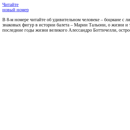
Читайте
новый номер
В 8-м номере читайте об удивительном человеке – боцмане с л
знаковых фигур в истории балета – Марии Тальони, о жизни и
последние годы жизни великого Алессандро Боттичелли, остр