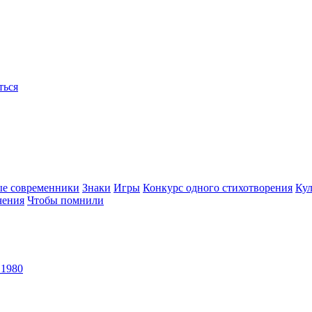
ться
ые современники
Знаки
Игры
Конкурс одного стихотворения
Кул
чения
Чтобы помнили
 1980