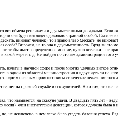
кого вот обмена репликами и двусмысленными догадками. Если ж
ории она будет выглядеть довольно странной особой. Глаза ее в
дескать, виноват человек), то вправо-влево (дескать, не винова
нная особа? Впрочем, на то она и двусмысленность. Вряд ли это 
 вот чтобы иметь определенное мнение, нужно все-таки – не прав
то в какой мере и т. д. Не пойдем по стопам администрации того 
ть, взлеты в научной сфере и после многих удачных витков отню
ста в одной из областей машиностроения и вдруг чуть ли не «п
д за одним нелепым происшествием стоическое нежелание того ж
те, нет на прежней службе и его хулителей. Но о том, что же в
дал, что называется, на скакуне удачи. В двадцать пять лет – в
з месяц), член институтской делегации, которая должна была в и
у, но, не исключено, в нем легко было угадать баловня успеха. 