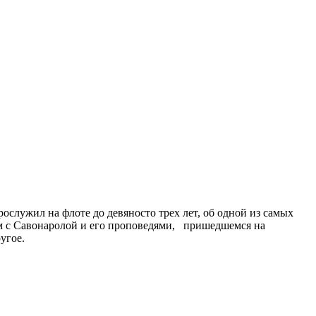
служил на флоте до девяносто трех лет, об одной из самых
ом с Савонаролой и его проповедями, пришедшемся на
угое.