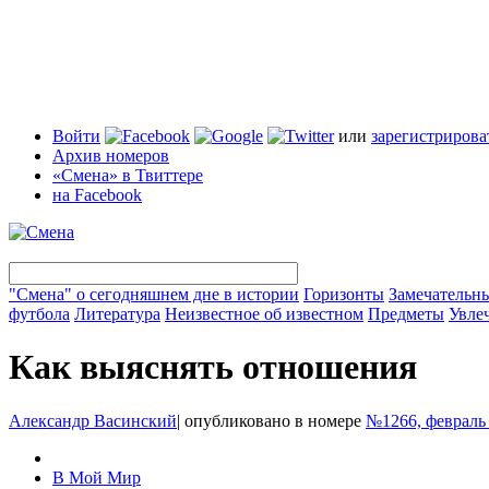
Войти
или
зарегистрирова
Архив номеров
«Смена» в Твиттере
на Facebook
"Смена" о сегодняшнем дне в истории
Горизонты
Замечательн
футбола
Литература
Неизвестное об известном
Предметы
Увле
Как выяснять отношения
Александр Васинский
|
опубликовано в номере
№1266, февраль
В Мой Мир