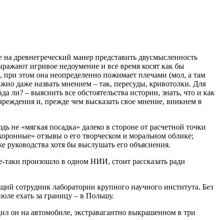
е на древнегреческий манер представить двусмысленность
ыражают игривое недоумение и все время косят как бы
т), при этом она неопределенно пожимает плечами (мол, а там
можно даже назвать мнением – так, пересуды, кривотолки. Для
да ли? – выяснить все обстоятельства истории, знать, что и как
учреждения и, прежде чем высказать свое мнение, вникнем в
дь не «мягкая посадка» далеко в стороне от расчетной точки
охоронные» отзывы о его творческом и моральном облике;
е руководства хотя бы выслушать его объяснения.
се-таки произошло в одном НИИ, стоит рассказать ради
едущий сотрудник лаборатории крупного научного института. Без
юле ехать за границу – в Польшу.
Ездил он на автомобиле, экстравагантно выкрашенном в три