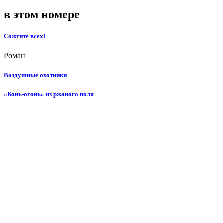
в этом номере
Сожгите всех!
Роман
Воздушные охотники
«Конь-огонь» из ржаного поля