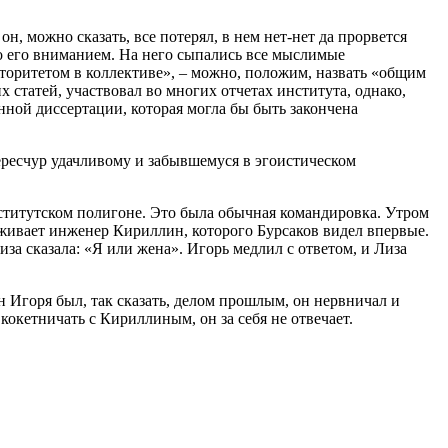
н, можно сказать, все потерял, в нем нет-нет да прорвется
ло его вниманием. На него сыпались все мыслимые
вторитетом в коллективе», – можно, положим, назвать «общим
 статей, участвовал во многих отчетах института, однако,
ной диссертации, которая могла бы быть закончена
 чересчур удачливому и забывшемуся в эгоистическом
нститутском полигоне. Это была обычная командировка. Утром
аживает инженер Кириллин, которого Бурсаков видел впервые.
иза сказала: «Я или жена». Игорь медлил с ответом, и Лиза
н Игоря был, так сказать, делом прошлым, он нервничал и
 кокетничать с Кириллиным, он за себя не отвечает.