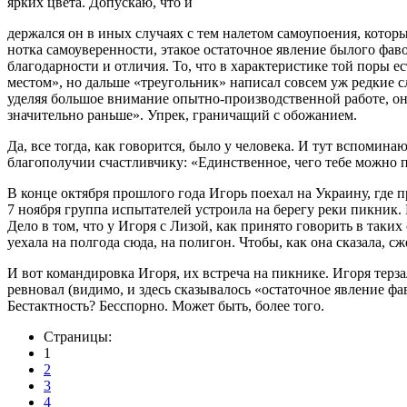
ярких цвета. Допускаю, что и
держался он в иных случаях с тем налетом самоупоения, которы
нотка самоуверенности, этакое остаточное явление былого фав
благодарности и отличия. То, что в характеристике той поры 
местом», но дальше «треугольник» написал совсем уж редкие с
уделяя большое внимание опытно-производственной работе, он
значительно раньше». Упрек, граничащий с обожанием.
Да, все тогда, как говорится, было у человека. И тут вспомин
благополучии счастливчику: «Единственное, чего тебе можно по
В конце октября прошлого года Игорь поехал на Украину, где
7 ноября группа испытателей устроила на берегу реки пикник.
Дело в том, что у Игоря с Лизой, как принято говорить в таких
уехала на полгода сюда, на полигон. Чтобы, как она сказала, сж
И вот командировка Игоря, их встреча на пикнике. Игоря терза
ревновал (видимо, и здесь сказывалось «остаточное явление фав
Бестактность? Бесспорно. Может быть, более того.
Страницы:
1
2
3
4