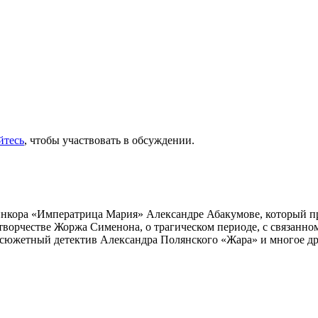
йтесь
, чтобы участвовать в обсуждении.
инкора «Императрица Мария» Александре Абакумове, который про
 творчестве Жоржа Сименона, о трагическом периоде, с связанн
осюжетный детектив Александра Полянского «Жара» и многое др