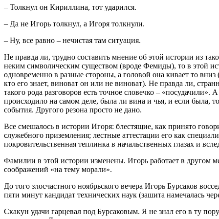
– Толкнул он Кириллина, тот ударился.
– Да не Игорь толкнул, а Игоря толкнули.
– Ну, все равно – нечистая там ситуация.
Не правда ли, трудно составить мнение об этой истории из та
неким символическим существом (вроде Фемиды), то в этой ист
одновременно в разные стороны, а головой она кивает то вниз (
кто его знает, виноват он или не виноват). Не правда ли, стра
такого рода разговоров есть точное словечко – «посудачили». А
происходило на самом деле, была ли вина и чья, и если была, 
события. Другого резона просто не дано.
Все смешалось в истории Игоря: блестящие, как принято говори
служебного приземления; лестные аттестации его как специали
покровительственная теплинка в начальственных глазах и всле
Фамилии в этой истории изменены. Игорь работает в другом мес
соображений «на тему морали».
До того злосчастного ноябрьского вечера Игорь Бурсаков воссе
пяти минут кандидат технических наук (зашита намечалась чере
Скакун удачи гарцевал под Бурсаковым. Я не знал его в ту пор