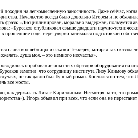
й походил на легкомысленную заносчивость. Даже сейчас, когда о
оритства. Начальство всегда было довольно Игорем и не обходи
есть фраза: «Дисциплинирован, морально выдержан, пользуется а
лова: «Бурсаков опубликовал свыше двадцати научно-технических
 в прошедшие годы нерегулярно занимался подготовкой собствен
аются слова волшебницы из сказки Теккерея, которая так сказала
желать, душа моя, – это немного несчастья».
 проводилось опробование опытных образцов оборудования на и
 Бурсаков заметил, что сотрудницу института Лизу Климову обх
 случаях, не так давно был бурный роман. Кончился он тем, что Л
ечь все мосты.
ло, как держалась Лиза с Кириллиным. Несмотря на то, что рома
оритства»). Игорь объявил при всех, что если она не перестанет