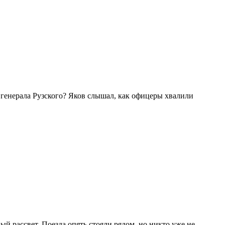
б генерала Рузского? Яков слышал, как офицеры хвалили
й рассвет. Поезда опять стояли рядом, но никто уже не