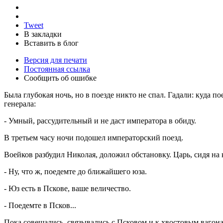
Tweet
В закладки
Вставить в блог
Версия для печати
Постоянная ссылка
Сообщить об ошибке
Была глубокая ночь, но в поезде никто не спал. Гадали: куда 
генерала:
- Умный, рассудительный и не даст императора в обиду.
В третьем часу ночи подошел императорский поезд.
Воейков разбудил Николая, доложил обстановку. Царь, сидя на к
- Ну, что ж, поедемте до ближайшего юза.
- Юз есть в Пскове, ваше величество.
- Поедемте в Псков...
Пока совещались, связывались с Псковом и к хвостовым вагона