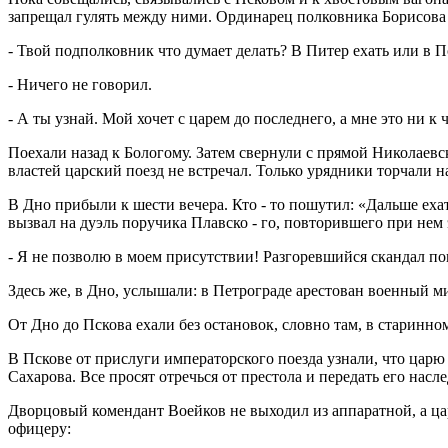
запрещал гулять между ними. Ординарец полковника Борисова
- Твой подполковник что думает делать? В Питер ехать или в П
- Ничего не говорил.
- А ты узнай. Мой хочет с царем до последнего, а мне это ни к ч
Поехали назад к Бологому. Затем свернули с прямой Николаев
властей царский поезд не встречал. Только урядники торчали н
В Дно прибыли к шести вечера. Кто - то пошутил: «Дальше ехат
вызвал на дуэль поручика Плавско - го, повторившего при нем 
- Я не позволю в моем присутствии! Разгоревшийся скандал по
Здесь же, в Дно, услышали: в Петрограде арестован военный м
От Дно до Пскова ехали без остановок, словно там, в старинном
В Пскове от прислуги императорского поезда узнали, что царю 
Сахарова. Все просят отречься от престола и передать его нас
Дворцовый комендант Воейков не выходил из аппаратной, а цар
офицеру: