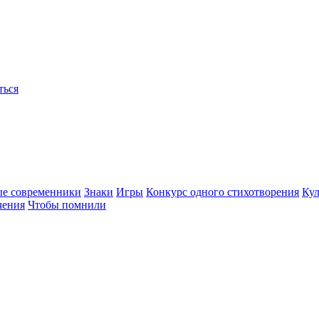
ться
ые современники
Знаки
Игры
Конкурс одного стихотворения
Кул
чения
Чтобы помнили