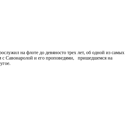
служил на флоте до девяносто трех лет, об одной из самых
ом с Савонаролой и его проповедями, пришедшемся на
угое.