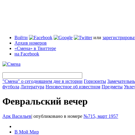
Войти
или
зарегистрирова
Архив номеров
«Смена» в Твиттере
на Facebook
"Смена" о сегодняшнем дне в истории
Горизонты
Замечательн
футбола
Литература
Неизвестное об известном
Предметы
Увле
Февральский вечер
Арк Васильев
|
опубликовано в номере
№715, март 1957
В Мой Мир