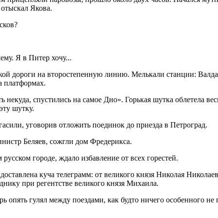
 отыскал Якова.
сков?
ему. Я в Питер хочу...
ской дороги на второстепенную линию. Мелькали станции: Валда
а платформах.
ь некуда, спустились на самое Дно». Горькая шутка облетела ве
эту шутку.
гасили, уговорив отложить поединок до приезда в Петроград.
инистр Беляев, сожгли дом Фредерикса.
 русском городе, ждало избавление от всех горестей.
доставлена куча телеграмм: от великого князя Николая Николаев
леднику при регентстве великого князя Михаила.
ь опять гулял между поездами, как будто ничего особенного не 