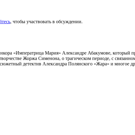
йтесь
, чтобы участвовать в обсуждении.
инкора «Императрица Мария» Александре Абакумове, который про
 творчестве Жоржа Сименона, о трагическом периоде, с связанн
осюжетный детектив Александра Полянского «Жара» и многое др