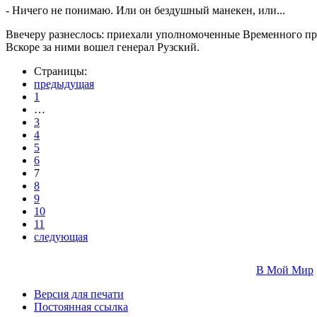
- Ничего не понимаю. Или он бездушный манекен, или...
Ввечеру разнеслось: приехали уполномоченные Временного пр
Вскоре за ними вошел генерал Рузский.
Страницы:
предыдущая
1
…
3
4
5
6
7
8
9
10
11
следующая
В Мой Мир
Версия для печати
Постоянная ссылка