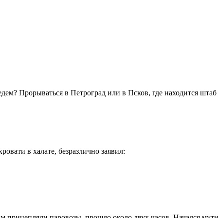
поедем? Прорываться в Петроград или в Псков, где находится шта
ровати в халате, безразлично заявил:
м прицепляли паровозы, прошло около двух часов. Начался мутны