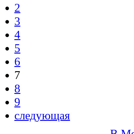
2
3
4
5
6
7
8
9
следующая
В М