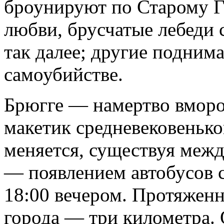
броунируют по Старому Г
любви, брусчатые лебеди 
так далее; другие подним
самоубийстве.
Брюгге — намертво вмор
макетик средневековеньког
меняется, существуя меж
— появлением автобусов с
18:00 вечером. Протяженн
города — три километра. 