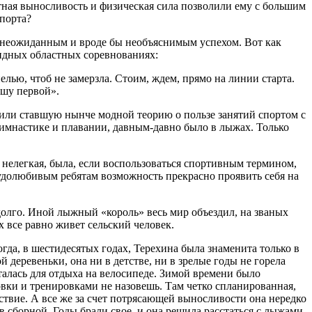
тная выносливость и физическая сила позволили ему с большим
порта?
я неожиданным и вроде бы необъяснимым успехом. Вот как
лидных областных соревнованиях:
елью, чтоб не замерзла. Стоим, ждем, прямо на линии старта.
ишу первой».
арили ставшую нынче модной теорию о пользе занятий спортом с
в гимнастике и плавании, давным-давно было в лыжах. Только
м нелегкая, была, если воспользоваться спортивным термином,
удолюбивым ребятам возможность прекрасно проявить себя на
долго. Иной лыжный «король» весь мир объездил, на званых
х все равно живет сельский человек.
огда, в шестидесятых годах, Терехина была знаменита только в
деревеньки, она ни в детстве, ни в зрелые годы не горела
талась для отдыха на велосипеде. Зимой времени было
вки и тренировками не назовешь. Там четко спланированная,
ствие. А все же за счет потрясающей выносливости она нередко
в сборной. Годы брали свое, и она решила расстаться с лыжами