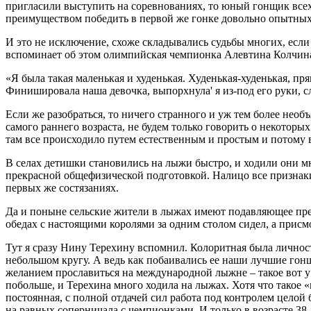
пригласили выступить на соревнованиях, то юный гонщик всех
преимуществом победить в первой же гонке довольно опытных
И это не исключение, схоже складывались судьбы многих, есл
вспоминает об этом олимпийская чемпионка Алевтина Колчина 
«Я была такая маленькая и худенькая. Худенькая-худенькая, пр
Финишировала наша девочка, выпорхнула' я из-под его руки, с
Если же разобраться, то ничего странного и уж тем более нео
самого раннего возраста, не будем только говорить о некоторы
там все происходило путем естественным и простым и потому 
В селах детишки становились на лыжи быстро, и ходили они мно
прекрасной общефизической подготовкой. Налицо все признаки
первых же состязаниях.
Да и поныне сельские жители в лыжах имеют подавляющее преи
обедах с настоящими королями за одним столом сидел, а присмот
Тут я сразу Нину Терехину вспомнил. Колоритная была личность
небольшом кругу. А ведь как побаивались ее наши лучшие гонщ
желанием прославиться на международной лыжне – такое вот у 
побольше, и Терехина много ходила на лыжах. Хотя что такое
постоянная, с полной отдачей сил работа под контролем целой
на равных соперничала с чемпионками. И только в возрасте 38 