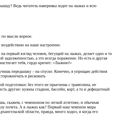
мышцу? Ведь читатель наверняка ходит на лыжах и всю
и по мысли верное.
и воздействию на наше настроение.
а первый взгляд человек, бегущий на лыжах, делает одно и то
й задолженностью, а это всегда поражение. Но есть и другая
 настигает тебя, гордо кричит: «Лыжню!»
олучишь передышку – на спуске. Конечно, я упрощаю действия
осторожничать и рисковать
й подготовки: без этого не прыгнешь с трамплина, не
есть другие: нужны стадион, бассейн, корт, а то и дефицитный
шь, скажем, с чемпионом по легкой атлетике, и обычная
талу почета. А в лыжах как? Первый наш чемпион мира
хангельской области, правда, много ходил, и когда его