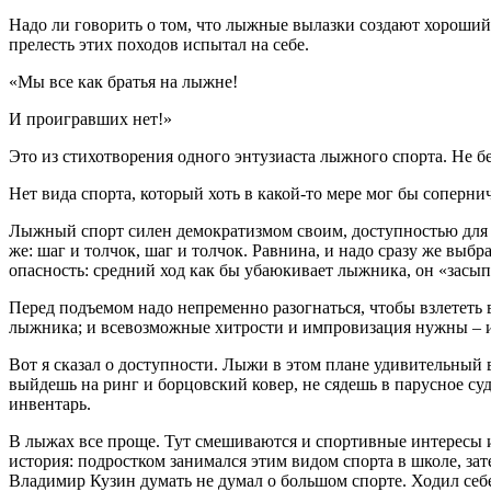
Надо ли говорить о том, что лыжные вылазки создают хороший
прелесть этих походов испытал на себе.
«Мы все как братья на лыжне!
И проигравших нет!»
Это из стихотворения одного энтузиаста лыжного спорта. Не бе
Нет вида спорта, который хоть в какой-то мере мог бы соперни
Лыжный спорт силен демократизмом своим, доступностью для л
же: шаг и толчок, шаг и толчок. Равнина, и надо сразу же выб
опасность: средний ход как бы убаюкивает лыжника, он «засып
Перед подъемом надо непременно разогнаться, чтобы взлететь 
лыжника; и всевозможные хитрости и импровизация нужны – и в 
Вот я сказал о доступности. Лыжи в этом плане удивительный
выйдешь на ринг и борцовский ковер, не сядешь в парусное суд
инвентарь.
В лыжах все проще. Тут смешиваются и спортивные интересы и 
история: подростком занимался этим видом спорта в школе, за
Владимир Кузин думать не думал о большом спорте. Ходил себе 