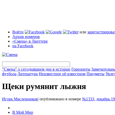
Войти
или
зарегистрирова
Архив номеров
«Смена» в Твиттере
на Facebook
"Смена" о сегодняшнем дне в истории
Горизонты
Замечательн
футбола
Литература
Неизвестное об известном
Предметы
Увле
Щеки румянит лыжня
Игорь Масленников
|
опубликовано в номере
№1333, декабрь 1
В Мой Мир