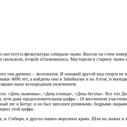
о института физкультуры собирали лыжи. Висели на стене невер
же скользили, второй отталкивались. Мастерили в старину лыжи
что там древних – экспонатов. И никакой другой вид спорта не и
ше 4000 лет; а найдены они в Забайкалье и на Алтае, и выходи
ставшие ныне всенародным увлечением.
та: «День лыжника», «День пловца», «День бегуна». Все эти Дни
ам, хотя даже предположительная цифра – 10 миллионов участни
ковный лес в Битце, и он был заполнен румяными, бодрыми людь
верил этой цифре.
тке, в. Сибири, в других наших морозных краях. Шли на лыжах и