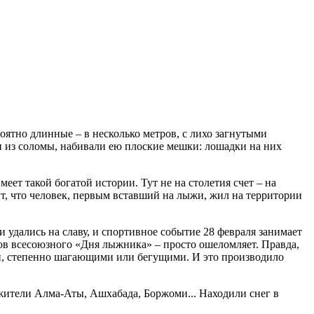
оятно длинные – в несколько метров, с лихо загнутыми
 и из соломы, набивали ею плоские мешки: лошадки на них
меет такой богатой истории. Тут не на столетия счет – на
т, что человек, первым вставший на лыжи, жил на территории
 удались на славу, и спортивное событие 28 февраля занимает
ков всесоюзного «Дня лыжника» – просто ошеломляет. Правда,
ми, степенно шагающими или бегущими. И это производило
 жители Алма-Аты, Ашхабада, Боржоми... Находили снег в