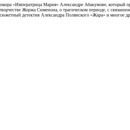
инкора «Императрица Мария» Александре Абакумове, который про
 творчестве Жоржа Сименона, о трагическом периоде, с связанн
осюжетный детектив Александра Полянского «Жара» и многое др