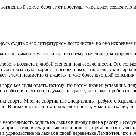
 жизненный тонус, берегут от простуды, укрепляют сердечную 
русь судить о его литературном достоинстве, но оно искреннее 
чать с лыжами по массовости, по своему значению для здоровья 
юбого возраста и любой степени подготовленности. Это только н
рать оптимальную скорость: погорячишься – пойдешь с кислородно
ает», темп незаметно снижается, и уже более шустрый соперник
в гору, все силы отдать, потому что потом, вконец уставший, п
избытке, та что надо думать на трассе, так и эдак пробовать, 
 вид спорта. Многие спортивные дисциплины требуют специально
но. В иных видах спорта таких сложностей, может быть, нет, но 
необходимость ходить на лыжах в школу или на работу. Беседуе
тем пригласили в секцию, так оно и пошло – пряменько к пьедес
в удовольствие на лыжах в своей деревеньке Лампожня, что в Ар