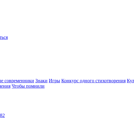
ться
ые современники
Знаки
Игры
Конкурс одного стихотворения
Кул
чения
Чтобы помнили
982