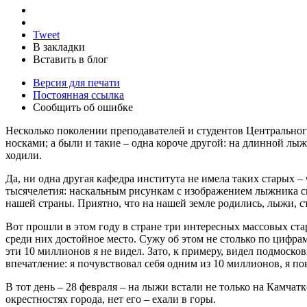
Tweet
В закладки
Вставить в блог
Версия для печати
Постоянная ссылка
Сообщить об ошибке
Несколько поколении преподавателей и студентов Центральног
носками; а были и такие – одна короче другой: на длинной лы
ходили.
Да, ни одна другая кафедра института не имела таких старых – 
тысячелетия: наскальным рисункам с изображением лыжника свы
нашей страны. Приятно, что на нашей земле родились, лыжи, 
Вот прошли в этом году в стране три интересных массовых стар
среди них достойное место. Сужу об этом не столько по цифр
эти 10 миллионов я не видел. Зато, к примеру, видел подмос
впечатление: я почувствовал себя одним из 10 миллионов, я по
В тот день – 28 февраля – на лыжи встали не только на Камча
окрестностях города, нет его – ехали в горы.