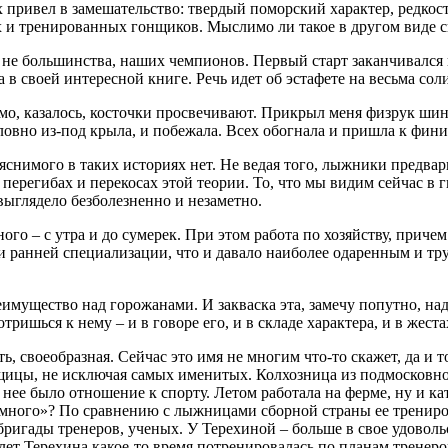
 привел в замешательство: твердый поморский характер, редкос
 и тренированных гонщиков. Мыслимо ли такое в другом виде с
и не большинства, наших чемпионов. Первый старт заканчивалс
в своей интересной книге. Речь идет об эстафете на весьма со
ямо, казалось, косточки просвечивают. Прикрыл меня физрук шин
ловно из-под крыла, и побежала. Всех обогнала и пришла к фин
бъяснимого в таких историях нет. Не ведая того, лыжники предв
х перегибах и перекосах этой теории. То, что мы видим сейчас 
выглядело безболезненно и незаметно.
го – с утра и до сумерек. При этом работа по хозяйству, приче
 ранней специализации, что и давало наиболее одаренным и тр
мущество над горожанами. И закваска эта, замечу попутно, на
ришься к нему – и в говоре его, и в складе характера, и в жеста
, своеобразная. Сейчас это имя не многим что-то скажет, да и т
ицы, не исключая самых именитых. Колхозница из подмосковной 
нее было отношение к спорту. Летом работала на ферме, ну и ка
 «много»? По сравнению с лыжницами сборной страны ее трениро
 бригады тренеров, ученых. У Терехиной – больше в свое удоволь
лет Терехина какое-то время потренировалась по планам тренеро