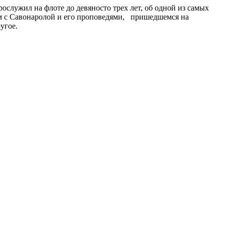
служил на флоте до девяносто трех лет, об одной из самых
ом с Савонаролой и его проповедями, пришедшемся на
угое.