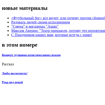
новые материалы
«Футбольный бог» все видит, или почему против сборной
Радовать людей своим исполнением
"Смена" в магазинах "Ашан"
Максим Аверин: "Театр прекрасен, потому что неповтор
С Праздником наших мам, которые всегда с нами!
в этом номере
Концерт лучшими артистическими силами
Рассказ
Любо посмотреть!
Река под рекой