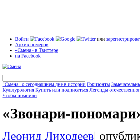
Войти
или
зарегистрирова
Архив номеров
«Смена» в Твиттере
на Facebook
"Смена" о сегодняшнем дне в истории
Горизонты
Замечательн
Культурология
Купить или подписаться
Легенды отечественног
Чтобы помнили
«Звонари-пономари
Леонид Лиходеев
|
опублик