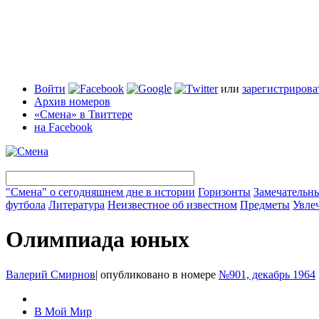
Войти
или
зарегистрирова
Архив номеров
«Смена» в Твиттере
на Facebook
"Смена" о сегодняшнем дне в истории
Горизонты
Замечательн
футбола
Литература
Неизвестное об известном
Предметы
Увле
Олимпиада юных
Валерий Смирнов
|
опубликовано в номере
№901, декабрь 1964
В Мой Мир