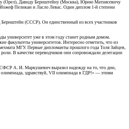
у (Орел), Давиду Бернштейну (Москва), Юрию Матиясевичу
 Иожеф Пеликан и Ласло Левас. Один диплом 1-й степени
ид Бернштейн (СССР). Он единственный из всех участников
ды университет уже в этом году станет родным домом.
ие факультеты университетов. Интересно отметить, что из
мехмата МГУ. Первые дипломанты прошлого года Толя Зайцев,
роли. В качестве переводчиков они сопровождали делегации
СФСР А. И. Маркушевич выразил надежду на то, что дни,
 олимпиада, здравствуй, VII олимпиада в ГДР!» — этими