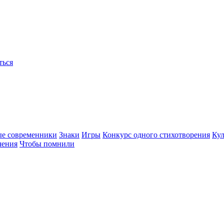
ться
ые современники
Знаки
Игры
Конкурс одного стихотворения
Кул
чения
Чтобы помнили