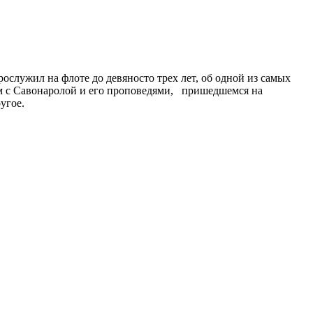
служил на флоте до девяносто трех лет, об одной из самых
ом с Савонаролой и его проповедями, пришедшемся на
угое.