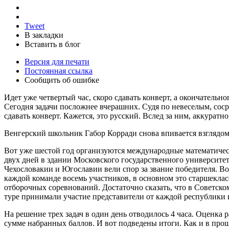
Tweet
В закладки
Вставить в блог
Версия для печати
Постоянная ссылка
Сообщить об ошибке
Идет уже четвертый час, скоро сдавать конверт, а окончательног
Сегодня задачи посложнее вчерашних. Судя по невеселым, соср
сдавать конверт. Кажется, это русский. Вслед за ним, аккуратн
Венгерский школьник Габор Корради снова впивается взглядом 
Вот уже шестой год организуются международные математичес
двух дней в здании Московского государственного университ
Чехословакии и Югославии вели спор за звание победителя. Во
каждой команде восемь участников, в основном это старшекла
отборочных соревнований. Достаточно сказать, что в Советско
туре принимали участие представители от каждой республик
На решение трех задач в один день отводилось 4 часа. Оценка 
сумме набранных баллов. И вот подведены итоги. Как и в прош