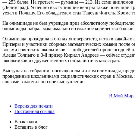
— 253 балла. На третьем — румыны — 213. Из семи дипломов
(Ленинград). Успешно выступившие венгры также получили три
уехал в Польшу. Его обладателем стал Тадеуш Фигель. Кроме т
На олимпиаде не был учрежден приз абсолютному победителю, 
олимпиады набрал максимально возможное количество баллов
Олимпиада проходила в стенах университета, и это в какой-т
Призеры и участники сборных математических команд после ок
восьми советских школьников — победителей прошлогодней ол
Алеша Толпыго и 3-й призер Кирилл Андреев — сейчас студе
школьников из дружественных социалистических стран.
Выступая на собрании, посвященном итогам олимпиады, предс
проведенные школьниками социалистических стран в Москве, н
словами закончил он свое выступление.
В Мой Мир
Версия для печати
Постоянная ссылка
В закладки
Вставить в блог