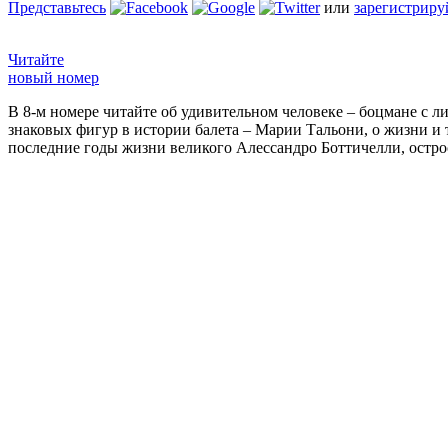
Представьтесь
или
зарегистриру
Читайте
новый номер
В 8-м номере читайте об удивительном человеке – боцмане с л
знаковых фигур в истории балета – Марии Тальони, о жизни и
последние годы жизни великого Алессандро Боттичелли, остр