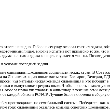
о ответа не видно. Габор на секунду оторвал глаза от задачи, об
едоточенным лицам, многие испытывают примерно то же, что и о
о, двумя пальцами держа конверт, спускается монгол. Позавидуеш
в условие последней задачи...
кие олимпиады школьников социалистических стран. В Советско
ета на Ленинских горах юные математики Болгарии, Венгрии, Г
просы, чья математическая команда сильнейшая и кто победит в 
ссники и выпускники средних школ. Чтобы попасть в заветную в
м Союзе за право участвовать в олимпиаде в течение семи меся
и и от каждой области РСФСР. Лучшие были включены в сборну
работ производилась по семибалльной системе. Победитель как в
лом году, сильнейшей оказалась команда советских школьников.