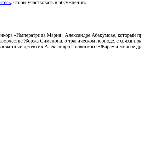
йтесь
, чтобы участвовать в обсуждении.
инкора «Императрица Мария» Александре Абакумове, который про
 творчестве Жоржа Сименона, о трагическом периоде, с связанн
осюжетный детектив Александра Полянского «Жара» и многое др