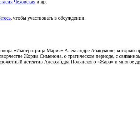
тасия Чеховская
и др.
йтесь
, чтобы участвовать в обсуждении.
инкора «Императрица Мария» Александре Абакумове, который про
 творчестве Жоржа Сименона, о трагическом периоде, с связанн
осюжетный детектив Александра Полянского «Жара» и многое др