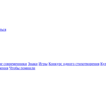
ться
ые современники
Знаки
Игры
Конкурс одного стихотворения
Кул
чения
Чтобы помнили