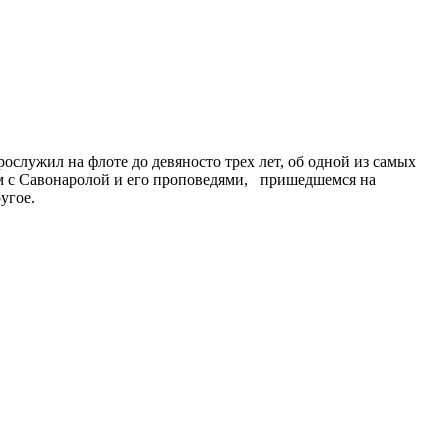
служил на флоте до девяносто трех лет, об одной из самых
ом с Савонаролой и его проповедями, пришедшемся на
угое.