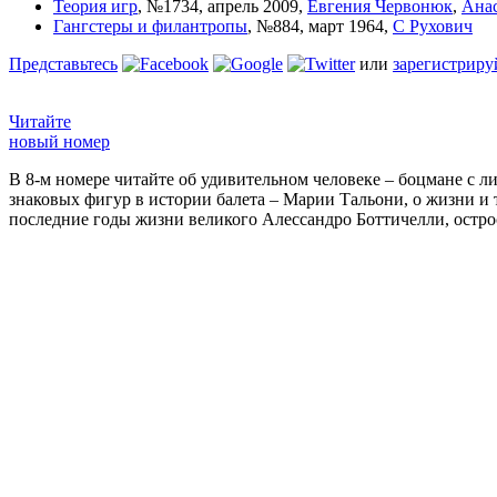
Теория игр
,
№1734, апрель 2009
,
Евгения Червонюк
,
Анас
Гангстеры и филантропы
,
№884, март 1964
,
С Рухович
Представьтесь
или
зарегистриру
Читайте
новый номер
В 8-м номере читайте об удивительном человеке – боцмане с л
знаковых фигур в истории балета – Марии Тальони, о жизни и
последние годы жизни великого Алессандро Боттичелли, остр