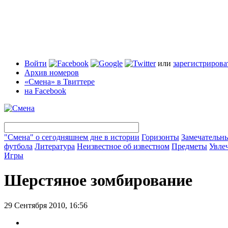
Войти
или
зарегистрирова
Архив номеров
«Смена» в Твиттере
на Facebook
"Смена" о сегодняшнем дне в истории
Горизонты
Замечательн
футбола
Литература
Неизвестное об известном
Предметы
Увле
Игры
Шерстяное зомбирование
29 Сентября 2010, 16:56