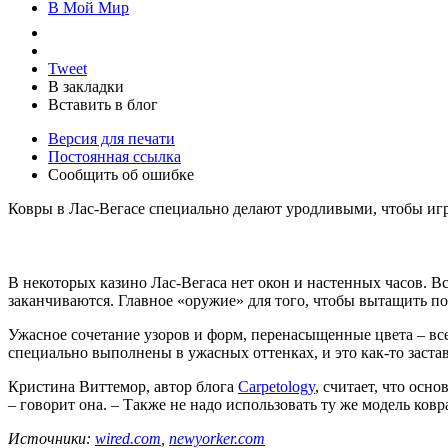
В Мой Мир
Tweet
В закладки
Вставить в блог
Версия для печати
Постоянная ссылка
Сообщить об ошибке
Ковры в Лас-Вегасе специально делают уродливыми, чтобы игр
В некоторых казино Лас-Вегаса нет окон и настенных часов. Вс
заканчиваются. Главное «оружие» для того, чтобы вытащить по
Ужасное сочетание узоров и форм, перенасыщенные цвета – все 
специально выполнены в ужасных оттенках, и это как-то заста
Кристина Виттемор, автор блога
Carpetology
, считает, что осн
– говорит она. – Также не надо использовать ту же модель ковра
Источники:
wired.com
,
newyorker.com