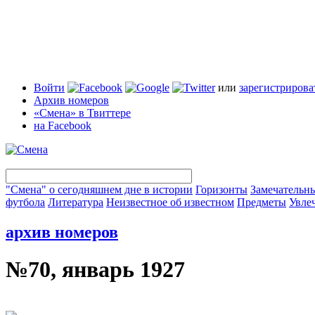
Войти
или
зарегистрирова
Архив номеров
«Смена» в Твиттере
на Facebook
"Смена" о сегодняшнем дне в истории
Горизонты
Замечательн
футбола
Литература
Неизвестное об известном
Предметы
Увле
архив номеров
№70, январь 1927