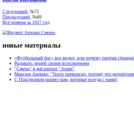
Следующий
, №71
Предыдущий
, №69
Все номера за 1927 год
новые материалы
«Футбольный бог» все видит, или почему против сборной
Радовать людей своим исполнением
"Смена" в магазинах "Ашан"
Максим Аверин: "Театр прекрасен, потому что неповтор
С Праздником наших мам, которые всегда с нами!