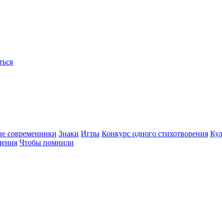
ться
ые современники
Знаки
Игры
Конкурс одного стихотворения
Кул
чения
Чтобы помнили