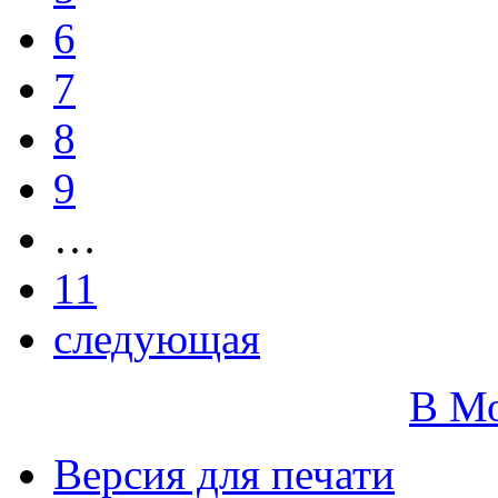
6
7
8
9
…
11
следующая
В М
Версия для печати