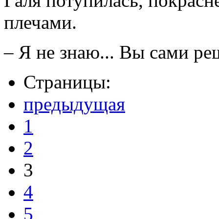
Галя потупилась, покрасн
плечами.
– Я не знаю... Вы сами ре
Страницы:
предыдущая
1
2
3
4
5