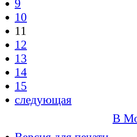
9
10
11
12
13
14
15
следующая
В М
Версия для печати