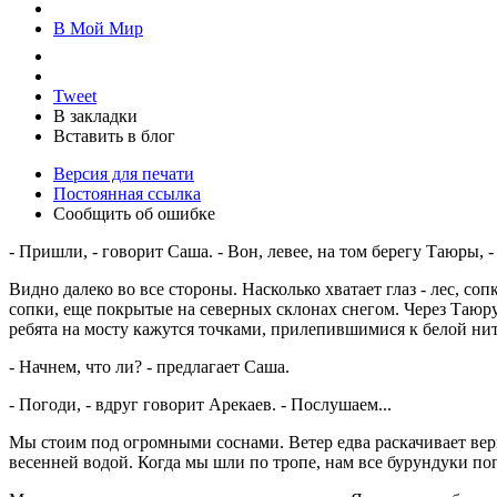
В Мой Мир
Tweet
В закладки
Вставить в блог
Версия для печати
Постоянная ссылка
Сообщить об ошибке
- Пришли, - говорит Саша. - Вон, левее, на том берегу Таюры, 
Видно далеко во все стороны. Насколько хватает глаз - лес, со
сопки, еще покрытые на северных склонах снегом. Через Таюру
ребята на мосту кажутся точками, прилепившимися к белой нит
- Начнем, что ли? - предлагает Саша.
- Погоди, - вдруг говорит Арекаев. - Послушаем...
Мы стоим под огромными соснами. Ветер едва раскачивает верш
весенней водой. Когда мы шли по тропе, нам все бурундуки поп