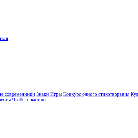
ться
ые современники
Знаки
Игры
Конкурс одного стихотворения
Кул
чения
Чтобы помнили