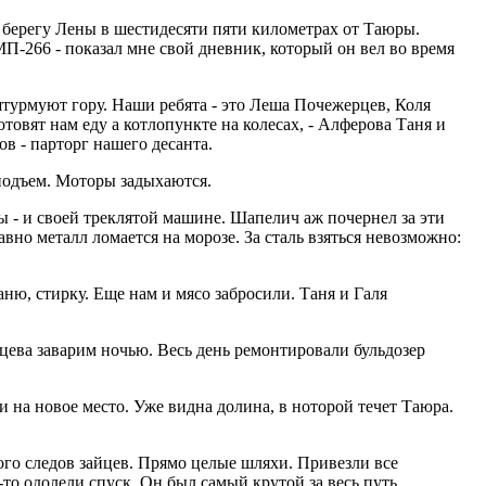
м берегу Лены в шестидесяти пяти километрах от Таюры.
-266 - показал мне свой дневник, который он вел во время
штурмуют гору. Наши ребята - это Леша Почежерцев, Коля
товят нам еду а котлопункте на колесах, - Алферова Таня и
в - парторг нашего десанта.
 подъем. Моторы задыхаются.
мы - и своей треклятой машине. Шапелич аж почернел за эти
авно металл ломается на морозе. За сталь взяться невозможно:
аню, стирку. Еще нам и мясо забросили. Таня и Галя
цева заварим ночью. Весь день ремонтировали бульдозер
 на новое место. Уже видна долина, в ноторой течет Таюра.
ого следов зайцев. Прямо целые шляхи. Привезли все
то одолели спуск. Он был самый крутой за весь путь.