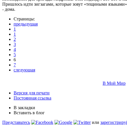
Пришлось идти зигзагами, которые зовут «тещиными языками».
- дома.
Страницы:
предыдущая
1
1
2
3
4
5
6
7
следующая
В Мой Мир
Версия для печати
Постоянная ссылка
В закладки
Вставить в блог
Представьтесь
или
зарегистриру