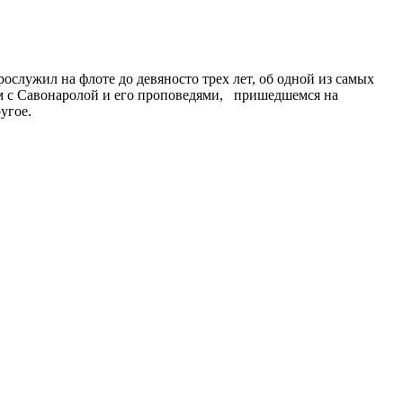
служил на флоте до девяносто трех лет, об одной из самых
ом с Савонаролой и его проповедями, пришедшемся на
угое.