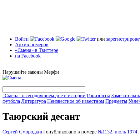
Войти
или
зарегистрирова
Архив номеров
«Смена» в Твиттере
на Facebook
Нарушайте законы Мерфи
"Смена" о сегодняшнем дне в истории
Горизонты
Замечательн
футбола
Литература
Неизвестное об известном
Предметы
Увле
Таюрский десант
Сергей Смородкин
|
опубликовано в номере
№1132, июль 1974