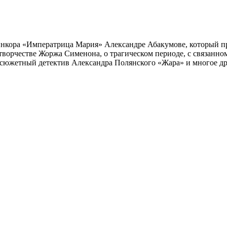
инкора «Императрица Мария» Александре Абакумове, который про
 творчестве Жоржа Сименона, о трагическом периоде, с связанн
осюжетный детектив Александра Полянского «Жара» и многое др