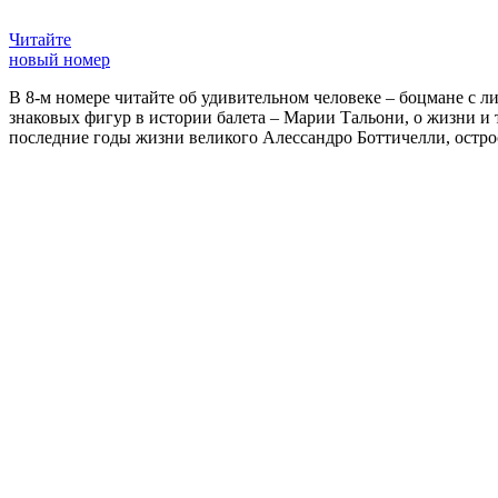
Читайте
новый номер
В 8-м номере читайте об удивительном человеке – боцмане с л
знаковых фигур в истории балета – Марии Тальони, о жизни и
последние годы жизни великого Алессандро Боттичелли, остр