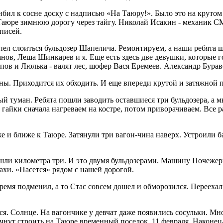
ибил к сосне доску с надписью «На Таюру!». Было это на круто
аюре зимнюю дорогу через тайгу. Николай Исакин - механик СМП
писей.
спел слоиться бульдозер Шапелича. Ремонтируем, а наши ребята 
ов, Леша Шинкарев и я. Еще есть здесь две девушки, которые го
ов и Люлька - валят лес, шофер Вася Еремеев. Александр Бураво
уны. Приходится их обходить. И еще впереди крутой и затяжной
ый туман. Ребята пошли заводить оставшиеся три бульдозера, а 
 гайки сначала нагреваем на костре, потом приворачиваем. Все р
же и ближе к Таюре. Затянули три вагон-чина наверх. Устроили б
ошли километра три. И это двумя бульдозерами. Машину Почежер
хи. «Пасется» рядом с нашей дорогой.
ремя подменил, а то Стас совсем дошел и обморозился. Переехали
ся. Солнце. На вагончике у девчат даже появились сосульки. Мн
чнут строить на Таюре временный поселок. 11 февраля. Наконец-