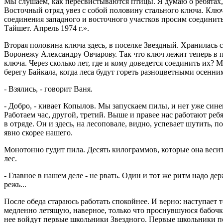
Мы слушаем, как пересвистываются птицы. Я думаю о ребятах,
Восточный отряд увез с собой половину стального ключа. Ключ
соединения западного и восточного участков просим соединит
Тайшет. Апрель 1974 г.».
Вторая половина ключа здесь, в поселке Звездный. Хранилась 
Воронежу Александру Овчарову. Так что ключ лежит теперь в п
ключа. Через сколько лет, где и кому доведется соединить их?
берегу Байкала, когда леса будут гореть разноцветными осенн
- Взялись, - говорит Ваня.
- Добро, - кивает Копылов. Мы запускаем пилы, и нет уже син
Работаем час, другой, третий. Выше и правее нас работают ребя
в отряде. Он и здесь, на лесоповале, видно, успевает шутить, п
явно скорее нашего.
Монотонно гудит пила. Десять килограммов, которые она весит
лес.
- Главное в нашем деле - не рвать. Один и тот же ритм надо де
режь...
После обеда стараюсь работать спокойнее. И верно: наступает т
медленно летящую, наверное, только что проснувшуюся бабочку,
нее войдут первые школьники Звездного. Первые школьники пос