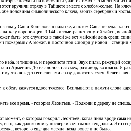
 которые поехали на восточный участок БАМ. Со многими из них
 этот вручили отряду в Тайшете вместе с хлебом-солью. На клю
ь обе половины символического ключа, забить серебряный косты
сначала у Саши Копылова в палатке, а потом Саша передал ключ
алатке у воронежцев. 3 144 километра нетронутой тайги, вечной
 Может быть, это случится в такой же вот майский день среди си
ими пожарами? А может, в Восточной Сибири у новой " станции Ч
его неба, и тишины, и пересвиста птиц. Звук пилы, режущей сос
та из Армении. До нас доносятся смех, разговор, возгласы. Я ра
отому что вслед за его словами сразу доносится смех. Левее валя
, к обеду кажутся вдвое тяжелее. Всплывают в памяти слова кар
ржать все время, - говорил Леонтьев. - Подходи к дереву не спеш
от момент, о котором говорил Леонтьев, когда пила вроде сама ид
 и то, как далеко внизу посверкивает глазок теодолита. Это ге
елка, которого еще два месяца назад вовсе и не было.