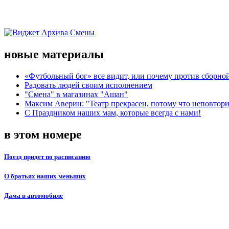
новые материалы
«Футбольный бог» все видит, или почему против сборной
Радовать людей своим исполнением
"Смена" в магазинах "Ашан"
Максим Аверин: "Театр прекрасен, потому что неповтор
С Праздником наших мам, которые всегда с нами!
в этом номере
Поезд придет по расписанию
О братьях наших меньших
Дама в автомобиле