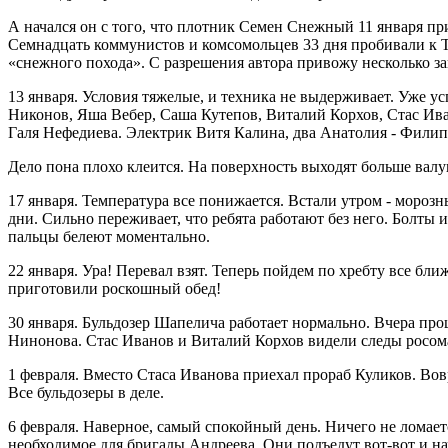
А начался он с того, что плотник Семен Снежный 11 января пр
Семнадцать коммунистов и комсомольцев 33 дня пробивали к Т
«снежного похода». С разрешения автора привожу несколько за
13 января. Условия тяжелые, и техника не выдерживает. Уже у
Никонов, Яша Вебер, Саша Кутепов, Виталий Корхов, Стас Иван
Галя Нефедиева. Электрик Витя Калина, два Анатолия - Филипп
Дело пона плохо клеится. На поверхность выходят больше вал
17 января. Температура все понижается. Встали утром - морозн
дни. Сильно переживает, что ребята работают без него. Болты и
пальцы белеют моментально.
22 января. Ура! Перевал взят. Теперь пойдем по хребту все бли
приготовили роскошный обед!
30 января. Бульдозер Шапелича работает нормально. Вчера пр
Нинонова. Стас Иванов и Виталий Корхов видели следы росома
1 февраля. Вместо Стаса Иванова приехал прораб Куликов. Вов
Все бульдозеры в деле.
6 февраля. Наверное, самый спокойный день. Ничего не ломает
необходимое для бригады Андреева. Они подъедут вот-вот и на