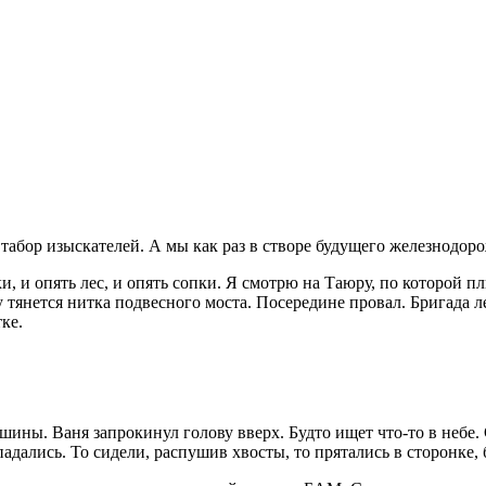
- табор изыскателей. А мы как раз в створе будущего железнодор
пки, и опять лес, и опять сопки. Я смотрю на Таюру, по которой 
 тянется нитка подвесного моста. Посередине провал. Бригада 
ке.
ины. Ваня запрокинул голову вверх. Будто ищет что-то в небе. 
адались. То сидели, распушив хвосты, то прятались в сторонке, 