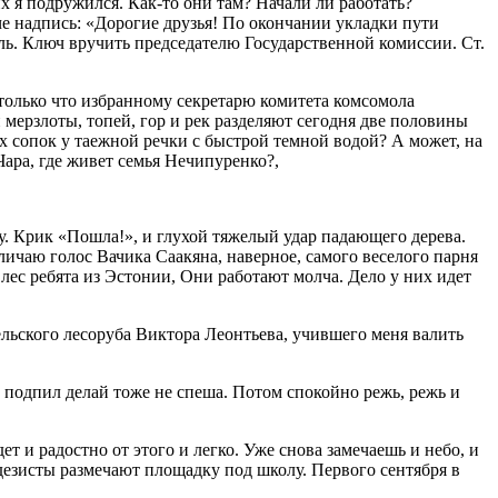
 я подружился. Как-то они там? Начали ли работать?
че надпись: «Дорогие друзья! По окончании укладки пути
ль. Ключ вручить председателю Государственной комиссии. Ст.
 только что избранному секретарю комитета комсомола
 мерзлоты, топей, гор и рек разделяют сегодня две половины
них сопок у таежной речки с быстрой темной водой? А может, на
ара, где живет семья Нечипуренко?,
ну. Крик «Пошла!», и глухой тяжелый удар падающего дерева.
зличаю голос Вачика Саакяна, наверное, самого веселого парня
т лес ребята из Эстонии, Они работают молча. Дело у них идет
ельского лесоруба Виктора Леонтьева, учившего меня валить
а, подпил делай тоже не спеша. Потом спокойно режь, режь и
ет и радостно от этого и легко. Уже снова замечаешь и небо, и
одезисты размечают площадку под школу. Первого сентября в