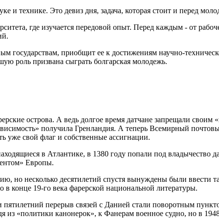
ке и технике. Это девиз дня, задача, которая стоит и перед мол
тета, где изучается передовой опыт. Перед каждым - от рабоче
ий.
ым государствам, приобщит ее к достижениям научно-техническ
шую роль призвана сыграть болгарская молодежь.
рерские острова. А ведь долгое время датчане запрещали своим
езависимость» получила Гренландия. А теперь Всемирный почто
сть уже свой флаг и собственные ассигнации.
аходящиеся в Атлантике, в 1380 году попали под владычество д
ментом» Европы.
ию, но несколько десятилетий спустя вынуждены были ввести т
ло в конце 19-го века фарерской национальной литературы.
 пятилетний перерыв связей с Данией стали поворотным пункто
 из «политики канонерок», к Фанерам военное судно, но в 1948 