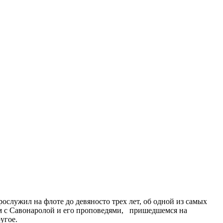
служил на флоте до девяносто трех лет, об одной из самых
ом с Савонаролой и его проповедями, пришедшемся на
угое.