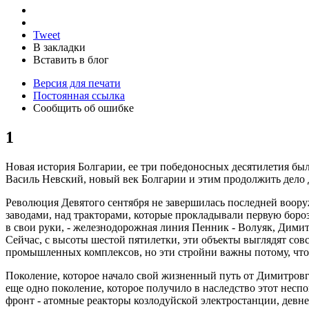
Tweet
В закладки
Вставить в блог
Версия для печати
Постоянная ссылка
Сообщить об ошибке
1
Новая история Болгарии, ее три победоносных десятилетия был
Василь Невский, новый век Болгарии и этим продолжить дело 
Революция Девятого сентября не завершилась последней воору
заводами, над тракторами, которые прокладывали первую бороз
в свои руки, - железнодорожная линия Пенник - Волуяк, Димит
Сейчас, с высоты шестой пятилетки, эти объекты выглядят со
промышленных комплексов, но эти стройни важны потому, что 
Поколение, которое начало свой жизненный путь от Димитровг
еще одно поколение, которое получило в наследство этот нес
фронт - атомные реакторы козлодуйской электростанции, девн