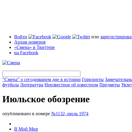
Войти
или
зарегистрирова
Архив номеров
«Смена» в Твиттере
на Facebook
"Смена" о сегодняшнем дне в истории
Горизонты
Замечательн
футбола
Литература
Неизвестное об известном
Предметы
Увле
Июльское обозрение
опубликовано в номере
№1132, июль 1974
В Мой Мир