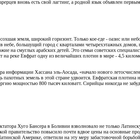
рерцев вновь есть свой лагтинг, а родной язык объявлен первым
охшая земля, широкий горизонт. Только кое-где - оазис или неб
 в небе, большущий город с кварталами четырехэтажных домов,
ие на смуглых арабских детей. Это семьи советских специалист
т на реке Евфрат одну из величайших плотин в мире - 4,5 килом
ра информации Хассана эль-Аосада, «начало нового летосчисле
ь пахотных земель в этой стране удвоится. Евфратская плотина
ергию мощностью 800 тысяч киловатт. Сирийцы никогда не забу
ктатора Хуго Бансера в Боливии взволновало не только Латинск
ийской правительство повысило почти вдвое цены на основные пр
 Латинской Америке, ответили на эту меру забастовочной борьбой