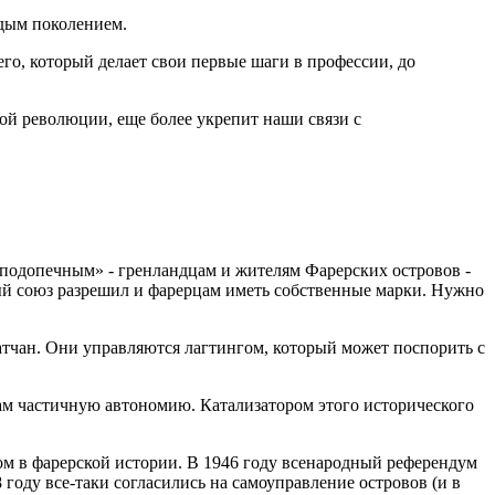
одым поколением.
го, который делает свои первые шаги в профессии, до
ой революции, еще более укрепит наши связи с
 «подопечным» - гренландцам и жителям Фарерских островов -
вый союз разрешил и фарерцам иметь собственные марки. Нужно
атчан. Они управляются лагтингом, который может поспорить с
ам частичную автономию. Катализатором этого исторического
м в фарерской истории. В 1946 году всенародный референдум
году все-таки согласились на самоуправление островов (и в