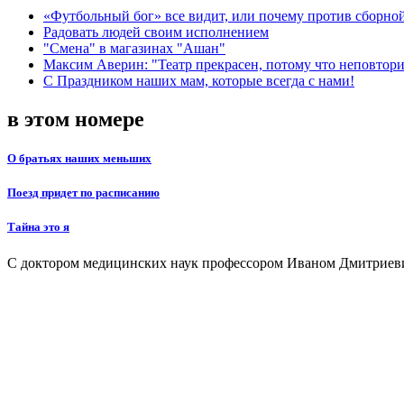
«Футбольный бог» все видит, или почему против сборной
Радовать людей своим исполнением
"Смена" в магазинах "Ашан"
Максим Аверин: "Театр прекрасен, потому что неповтор
С Праздником наших мам, которые всегда с нами!
в этом номере
О братьях наших меньших
Поезд придет по расписанию
Тайна это я
С доктором медицинских наук профессором Иваном Дмитриев