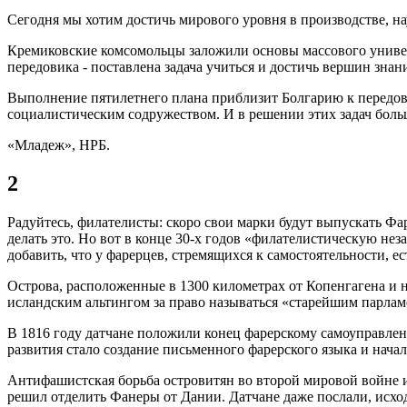
Сегодня мы хотим достичь мирового уровня в производстве, нау
Кремиковские комсомольцы заложили основы массового универси
передовика - поставлена задача учиться и достичь вершин знан
Выполнение пятилетнего плана приблизит Болгарию к передов
социалистическим содружеством. И в решении этих задач боль
«Младеж», НРБ.
2
Радуйтесь, филателисты: скоро свои марки будут выпускать Фа
делать это. Но вот в конце 30-х годов «филателистическую н
добавить, что у фарерцев, стремящихся к самостоятельности, е
Острова, расположенные в 1300 километрах от Копенгагена и н
исландским альтингом за право называться «старейшим парла
В 1816 году датчане положили конец фарерскому самоуправлен
развития стало создание письменного фарерского языка и нача
Антифашистская борьба островитян во второй мировой войне и
решил отделить Фанеры от Дании. Датчане даже послали, исходя