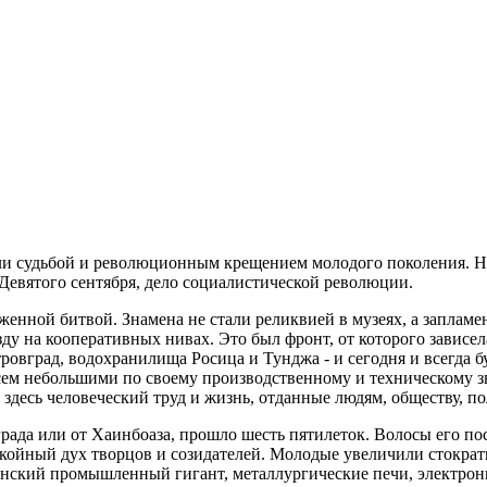
и судьбой и революционным крещением молодого поколения. На н
Девятого сентября, дело социалистической революции.
женной битвой. Знамена не стали реликвией в музеях, а заплам
ду на кооперативных нивах. Это был фронт, от которого зависе
ровград, водохранилища Росица и Тунджа - и сегодня и всегда б
всем небольшими по своему производственному и техническому 
здесь человеческий труд и жизнь, отданные людям, обществу, п
рада или от Хаинбоаза, прошло шесть пятилеток. Волосы его по
покойный дух творцов и созидателей. Молодые увеличили стокр
енский промышленный гигант, металлургические печи, электрон