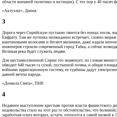
области внешней политики и юстиции). С тех пор у 40 тысяч фа
«Актуэльт», Дания.
3
Дорога через Сирийскую пустыню тянется без нонца: песок, выс
Евфрату. Там же путника неожиданно встречает, словно мираж
каштановыми волосами и бегают мальчики, даже издали непохож
инженеров строили современный город Табка, а сейчас возводя
Великая река будет служить людям.
Для шестимиллионной Сирии это знаменует, по словам минист
обводит 640 тысяч га сухой, пустынной почвы, и общая площад
войнами ирригационную систему, ее турбины дадут электроэн
давней мечты народа.
«Доокола Свята», ПНР.
4
Недавнее выступление крестьян против власти фашистского ди
недовольства стало на этот раз то обстоятельство, что болив
заработная плата которых, кстати, относится к самой низкой в