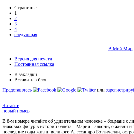
Страницы:
1
2
3
4
следующая
В Мой Мир
Версия для печати
Постоянная ссылка
В закладки
Вставить в блог
Представьтесь
или
зарегистриру
Читайте
новый номер
В 8-м номере читайте об удивительном человеке – боцмане с л
знаковых фигур в истории балета – Марии Тальони, о жизни и
последние годы жизни великого Алессандро Боттичелли, остр