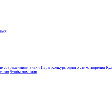
ться
ые современники
Знаки
Игры
Конкурс одного стихотворения
Кул
чения
Чтобы помнили