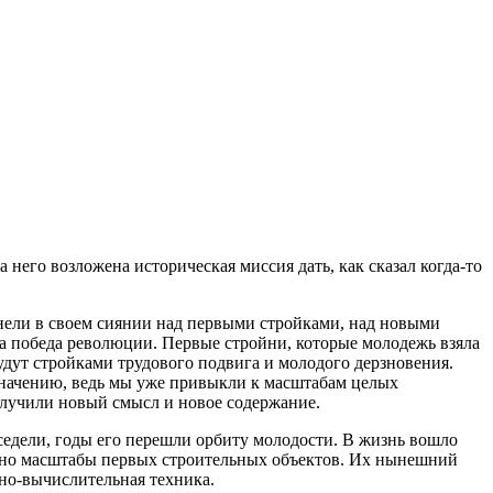
его возложена историческая миссия дать, как сказал когда-то
енели в своем сиянии над первыми стройками, над новыми
ла победа революции. Первые стройни, которые молодежь взяла
удут стройками трудового подвига и молодого дерзновения.
значению, ведь мы уже привыкли к масштабам целых
олучили новый смысл и новое содержание.
седели, годы его перешли орбиту молодости. В жизнь вошло
атно масштабы первых строительных объектов. Их нынешний
но-вычислительная техника.