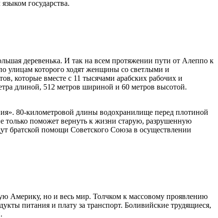
 языком государства.
ольшая деревенька. И так на всем протяжении пути от Алеппо к
 по улицам которого ходят женщины со светлыми и
ов, которые вместе с 11 тысячами арабских рабочих и
етра длиной, 512 метров шириной и 60 метров высотой.
ния». 80-километровой длины водохранилище перед плотиной
 не только поможет вернуть к жизни старую, разрушенную
дут братской помощи Советского Союза в осуществлении
ую Америку, но и весь мир. Толчком к массовому проявлению
одукты питания и плату за транспорт. Боливийские трудящиеся,
.