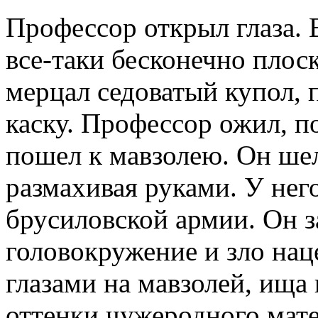
Профессор открыл глаза. 
все-таки бесконечно плос
мерцал седоватый купол,
каску. Профессор ожил, 
пошел к мавзолею. Он ше
размахивая руками. У нег
брусиловской армии. Он з
головокружение и зло на
глазами на мавзолей, ища
оттенки чужеродного мат