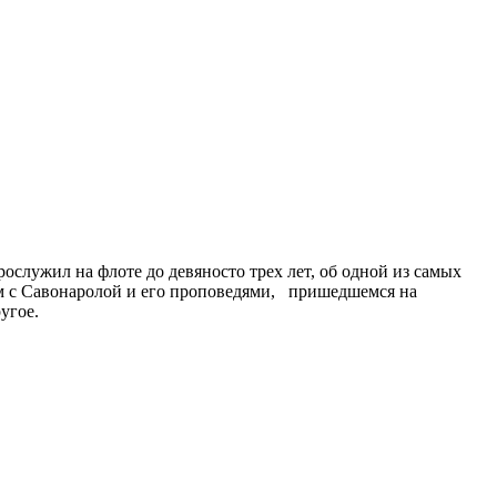
служил на флоте до девяносто трех лет, об одной из самых
ом с Савонаролой и его проповедями, пришедшемся на
угое.