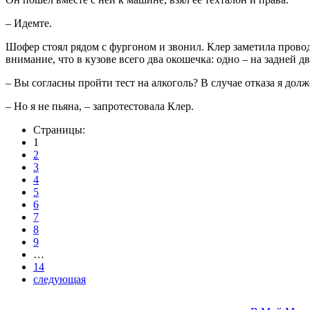
– Идемте.
Шофер стоял рядом с фургоном и звонил. Клер заметила провод
внимание, что в кузове всего два окошечка: одно – на задней 
– Вы согласны пройти тест на алкоголь? В случае отказа я долже
– Но я не пьяна, – запротестовала Клер.
Страницы:
1
2
3
4
5
6
7
8
9
…
14
следующая