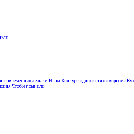
ться
ые современники
Знаки
Игры
Конкурс одного стихотворения
Кул
чения
Чтобы помнили