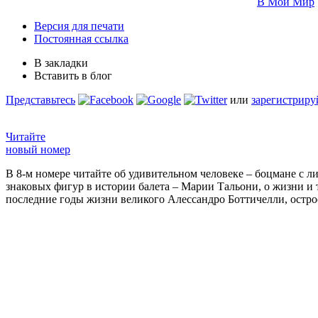
В Мой Мир
Версия для печати
Постоянная ссылка
В закладки
Вставить в блог
Представьтесь
или
зарегистриру
Читайте
новый номер
В 8-м номере читайте об удивительном человеке – боцмане с л
знаковых фигур в истории балета – Марии Тальони, о жизни и
последние годы жизни великого Алессандро Боттичелли, остр