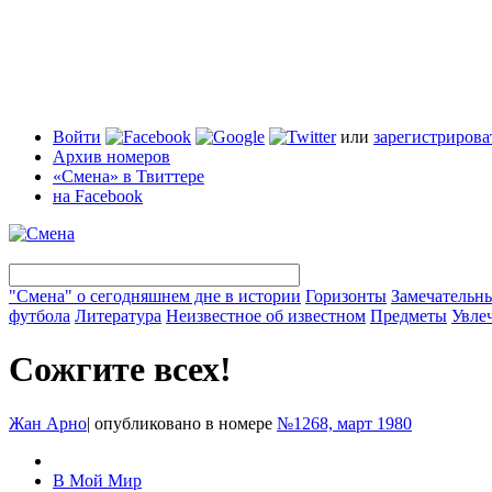
Войти
или
зарегистрирова
Архив номеров
«Смена» в Твиттере
на Facebook
"Смена" о сегодняшнем дне в истории
Горизонты
Замечательн
футбола
Литература
Неизвестное об известном
Предметы
Увле
Сожгите всех!
Жан Арно
|
опубликовано в номере
№1268, март 1980
В Мой Мир