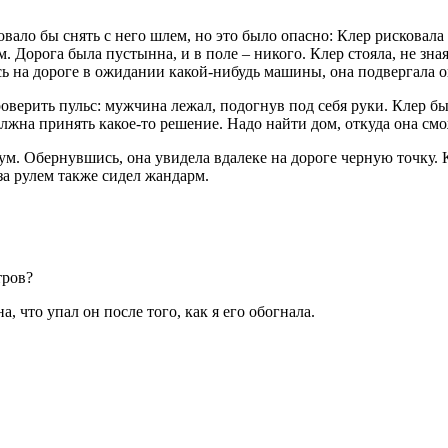
овало бы снять с него шлем, но это было опасно: Клер рисковала 
 Дорога была пустынна, и в поле – никого. Клер стояла, не зная
ясь на дороге в ожидании какой-нибудь машины, она подвергала 
роверить пульс: мужчина лежал, подогнув под себя руки. Клер б
лжна принять какое-то решение. Надо найти дом, откуда она смо
ум. Обернувшись, она увидела вдалеке на дороге черную точку. 
за рулем также сидел жандарм.
тров?
а, что упал он после того, как я его обогнала.