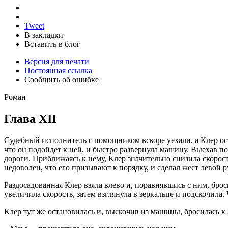
Tweet
В закладки
Вставить в блог
Версия для печати
Постоянная ссылка
Сообщить об ошибке
Роман
Глава ХII
Судебный исполнитель с помощником вскоре уехали, а Клер ост
что он подойдет к ней, и быстро развернула машину. Выехав п
дороги. Приближаясь к нему, Клер значительно снизила скорост
недоволен, что его призывают к порядку, и сделал жест левой р
Раздосадованная Клер взяла влево и, поравнявшись с ним, бро
увеличила скорость, затем взглянула в зеркальце и подскочила
Клер тут же остановилась и, выскочив из машины, бросилась к