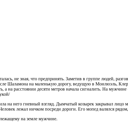
алась, не зная, что предпринять. Заметив в группе людей, разг
осле Шаламона на маленькую дорогу, ведущую в Монлюэль, Клер 
ь, а на расстоянии десяти метров начала сигналить. На мужчине 
укой/
сила на него гневный взгляд. Дымчатый козырек закрывал лицо м
. Человек лежал ничком посреди дороги. Его мопед валялся рядом
 лежащему на земле мужчине.