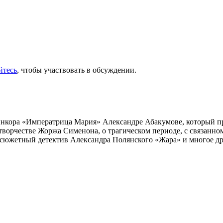
йтесь
, чтобы участвовать в обсуждении.
инкора «Императрица Мария» Александре Абакумове, который про
 творчестве Жоржа Сименона, о трагическом периоде, с связанн
осюжетный детектив Александра Полянского «Жара» и многое др