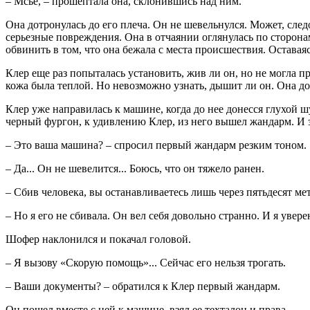
– Мсье, – прошептала она, склонившись над ним.
Она дотронулась до его плеча. Он не шевельнулся. Может, след
серьезные повреждения. Она в отчаянии оглянулась по сторонам.
обвинить в том, что она бежала с места происшествия. Остава
Клер еще раз попыталась установить, жив ли он, но не могла п
кожа была теплой. Но невозможно узнать, дышит ли он. Она до
Клер уже направилась к машине, когда до нее донесся глухой ш
черный фургон, к удивлению Клер, из него вышел жандарм. И 
– Это ваша машина? – спросил первый жандарм резким тоном.
– Да... Он не шевелится... Боюсь, что он тяжело ранен.
– Сбив человека, вы останавливаетесь лишь через пятьдесят ме
– Но я его не сбивала. Он вел себя довольно странно. И я уверен
Шофер наклонился и покачал головой.
– Я вызову «Скорую помощь»... Сейчас его нельзя трогать.
– Ваши документы? – обратился к Клер первый жандарм.
Он пошел вместе с ней к машине, взял ее техталон и права.