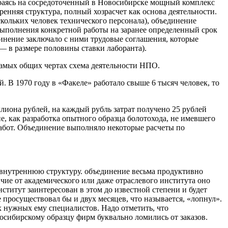
ираясь на сосредоточенный в Новосибирске мощный комплекс
нняя структура, полный хозрасчет как основа деятельности.
кольких человек технического персонала), объединение
выполнения конкретной работы на заранее определенный срок
инение заключало с ними трудовые соглашения, которые
— в размере половины ставки лаборанта).
 самых общих чертах схема деятельности НПО.
. В 1970 году в «Факеле» работало свыше 6 тысяч человек, то
лиона рублей, на каждый рубль затрат получено 25 рублей
е, как разработка опытного образца болотохода, не имевшего
абот. Объединение выполняло некоторые расчеты по
 внутреннюю структуру. объединение весьма продуктивно
ичие от академического или даже отраслевого института оно
титут заинтересован в этом до известной степени и будет
просуществовал бы и двух месяцев, что называется, «лопнул».
х нужных ему специалистов. Надо отметить, что
сибирскому образцу фирм буквально ломились от заказов.