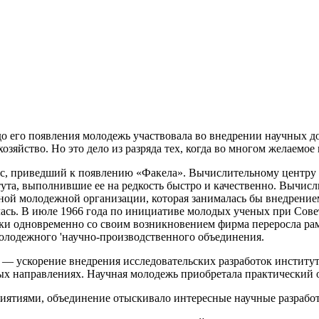
 до его появления молодежь участвовала во внедрении научных д
яйство. Но это дело из разряда тех, когда во многом желаемое 
ьс, приведший к появлению «Факела». Вычислительному центру 
ута, выполнившие ее на редкость быстро и качественно. Вычисли
ной молодежной организации, которая занималась бы внедрением
алась. В июле 1966 года по инициативе молодых ученых при Со
ски одновременно со своим возникновением фирма переросла ра
молодежного 'научно-производственного объединения.
ь — ускорение внедрения исследовательских разработок институ
х направлениях. Научная молодежь приобретала практический о
ятиями, объединение отыскивало интересные научные разработк