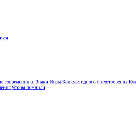
ться
ые современники
Знаки
Игры
Конкурс одного стихотворения
Кул
чения
Чтобы помнили