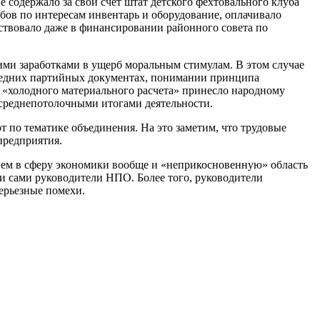
 содержало за свой счет штат детского фехтовального клуба
бов по интересам инвентарь и оборудование, оплачивало
ствовало даже в финансировании районного совета по
кими заработками в ущерб моральным стимулам. В этом случае
следних партийных документах, понимании принципа
 «холодного материального расчета» принесло народному
 среднепотолочными итогами деятельности.
 по тематике объединения. На это заметим, что трудовые
предприятия.
ием в сферу экономики вообще и «неприкосновенную» область
и сами руководители НПО. Более того, руководители
ерьезные помехи.