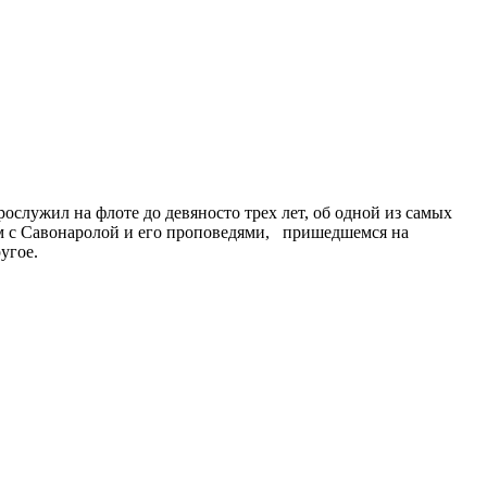
служил на флоте до девяносто трех лет, об одной из самых
ом с Савонаролой и его проповедями, пришедшемся на
угое.