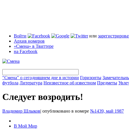
Войти
или
зарегистрирова
Архив номеров
«Смена» в Твиттере
на Facebook
"Смена" о сегодняшнем дне в истории
Горизонты
Замечательн
футбола
Литература
Неизвестное об известном
Предметы
Увле
Следует возродить!
Владимир Шлыков
|
опубликовано в номере
№1439, май 1987
В Мой Мир