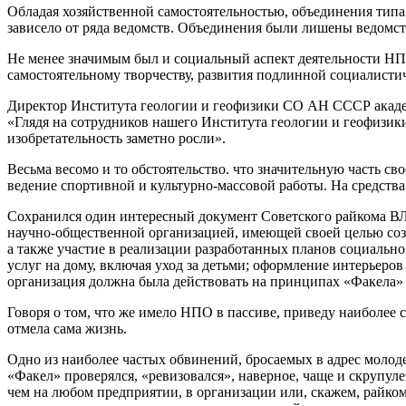
Обладая хозяйственной самостоятельностью, объединения типа
зависело от ряда ведомств. Объединения были лишены ведомст
Не менее значимым был и социальный аспект деятельности НП
самостоятельному творчеству, развития подлинной социалист
Директор Института геологии и геофизики СО АН СССР академи
«Глядя на сотрудников нашего Института геологии и геофизик
изобретательность заметно росли».
Весьма весомо и то обстоятельство. что значительную часть с
ведение спортивной и культурно-массовой работы. На средств
Сохранился один интересный документ Советского райкома ВЛК
научно-общественной организацией, имеющей своей целью созд
а также участие в реализации разработанных планов социально
услуг на дому, включая уход за детьми; оформление интерьеро
организация должна была действовать на принципах «Факела» 
Говоря о том, что же имело НПО в пассиве, приведу наиболее 
отмела сама жизнь.
Одно из наиболее частых обвинений, бросаемых в адрес молод
«Факел» проверялся, «ревизовался», наверное, чаще и скрупул
чем на любом предприятии, в организации или, скажем, райко