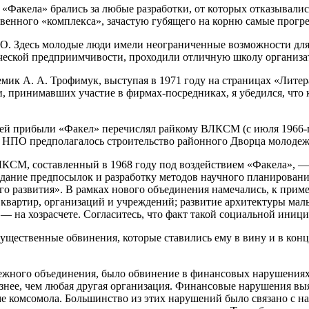
 «Факела» брались за любые разработки, от которых отказывал
венного «комплекса», зачастую губящего на корню самые прогр
О. Здесь молодые люди имели неограниченные возможности для 
ической предприимчивости, проходили отличную школу организа
к А. А. Трофимук, выступая в 1971 году на страницах «Литера
и, принимавших участие в фирмах-посредниках, я убедился, что
воей прибыли «Факел» перечислял райкому ВЛКСМ (с июля 1966-г
а НПО предполагалось строительство районного Дворца молодеж
СМ, составленный в 1968 году под воздействием «Факела», — п
ание предпосылок и разработку методов научного планирования
го развития». В рамках нового объединения намечались, к прим
в квартир, организаций и учреждений; развитие архитектуры мал
— на хозрасчете. Согласитесь, что факт такой социальной иниц
существенные обвинения, которые ставились ему в вину и в кон
ежного объединения, было обвинение в финансовых нарушениях. 
езнее, чем любая другая организация. Финансовые нарушения выя
ме комсомола. Большинство из этих нарушений было связано с 