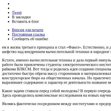
Tweet
В закладки
Вставить в блог
Версия для печати
Постоянная ссылка
Сообщить об ошибке
ем в жизнь третьего принципа и стал «Факел». Естественно, и
шефство над внедрением вычислительной техники в народное хоз
Кстати, именно вычислительная техника и дала первый импул
работе были привлечены студенты электротехнического инстит
райкома ВЛКСМ. Вот тогда и родилась идея создания специаль
достаточно быстро обрела массу сторонников и материализов
конструкторское бюро на общественных началах. Но практиче
выразившее содержание и характер ее деятельности название 
Какие задачи ставила перед собой молодежь? В первую очеред
Здесь проводились комплексные исследования на новых научны
Являясь фактически посредником между институтами и предпри