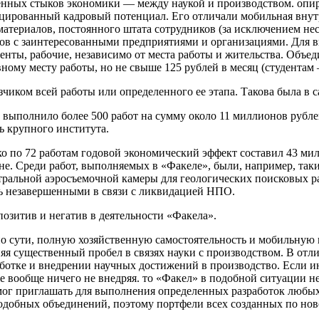
ненных стыков экономики — между наукой и производством. оп
цированный кадровый потенциал. Его отличали мобильная внутре
атериалов, постоянного штата сотрудников (за исключением нес
ров с заинтересованными предприятиями и организациями. Для 
ты, рабочие, независимо от места работы и жительства. Объед
ному месту работы, но не свыше 125 рублей в месяц (студентам 
азчиком всей работы или определенного ее этапа. Такова была в
 выполнило более 500 работ на сумму около 11 миллионов рублей
ь крупного института.
о по 72 работам годовой экономический эффект составил 43 мил
не. Среди работ, выполняемых в «Факеле», были, например, таки
тральной аэросъемочной камеры для геологических поисковых р
сь незавершенными в связи с ликвидацией НПО.
 позитив и негатив в деятельности «Факела».
о сути, полную хозяйственную самостоятельность и мобильную
няя существенный пробел в связях науки с производством. В отл
ботке и внедрении научных достижений в производство. Если инс
 вообще ничего не внедряя. то «Факел» в подобной ситуации не 
» мог приглашать для выполнения определенных разработок любы
добных объединений, поэтому портфели всех созданных по ново