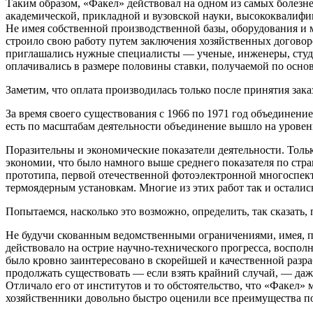
Таким образом, «Факел» действовал на одном из самых болез
академической, прикладной и вузовской науки, высококвалифи
Не имея собственной производственной базы, оборудования и м
строило свою работу путем заключения хозяйственных догово
приглашались нужные специалисты — ученые, инженеры, студен
оплачивались в размере половины ставки, получаемой по основ
Заметим, что оплата производилась только после принятия зак
За время своего существования с 1966 по 1971 год объединение
есть по масштабам деятельности объединение вышло на уровен
Поразительны и экономические показатели деятельности. Тольк
экономии, что было намного выше среднего показателя по стра
прототипа, первой отечественной фотоэлектронной многоспек
термоядерным установкам. Многие из этих работ так и остали
Попытаемся, насколько это возможно, определить, так сказать,
Не будучи скованным ведомственными ограничениями, имея, п
действовало на острие научно-технического прогресса, воспол
было кровно заинтересовано в скорейшей и качественной разра
продолжать существовать — если взять крайний случай, — даже
Отличало его от институтов и то обстоятельство, что «Факел
хозяйственники довольно быстро оценили все преимущества по