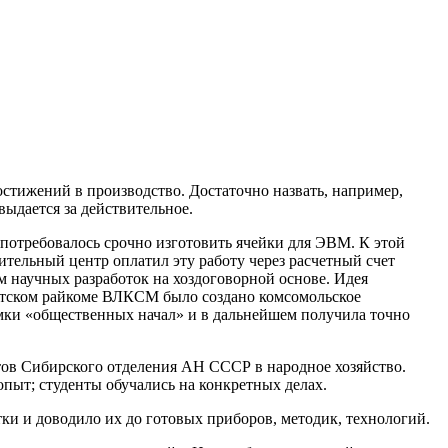
остижений в производство. Достаточно назвать, например,
выдается за действительное.
потребовалось срочно изготовить ячейки для ЭВМ. К этой
тельный центр оплатил эту работу через расчетный счет
 научных разработок на хоздоговорной основе. Идея
ветском райкоме ВЛКСМ было создано комсомольское
мки «общественных начал» и в дальнейшем получила точно
тов Сибирского отделения АН СССР в народное хозяйство.
пыт; студенты обучались на конкретных делах.
и и доводило их до готовых приборов, методик, технологий.