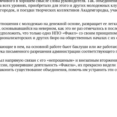
чивого в хорошем смысле слова руководителя. Так. объединение
 всех уровнях, приобретало для этого и других молодежных клу
ородок, и поездки творческих коллективов Академгородка, уча
 отношения с молодежью на денежной основе, развращает ее лег
 основывавшийся на неверном, как это не раз отмечалось в по
редположить, что только одно НПО «Факел» со своим принципом
ационализаторских и других бюро на общественных началах с их
ающие в нем, на основной работе бьют баклуши или же работают
ека письменного разрешения администрации соответствующего 
 был напрямую связан с его «непрошеным» и внезапным вторжен
сии, проверявшие деятельность «Факела», их прекрасно видели 
конить существование объединения, помочь им устранить эти с