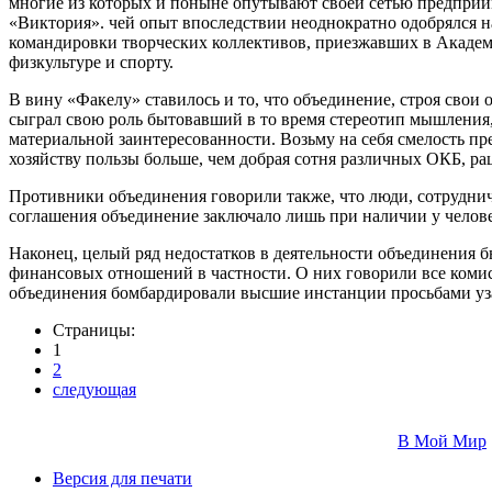
многие из которых и поныне опутывают своей сетью предприим
«Виктория». чей опыт впоследствии неоднократно одобрялся на
командировки творческих коллективов, приезжавших в Академг
физкультуре и спорту.
В вину «Факелу» ставилось и то, что объединение, строя свои
сыграл свою роль бытовавший в то время стереотип мышления,
материальной заинтересованности. Возьму на себя смелость п
хозяйству пользы больше, чем добрая сотня различных ОКБ, р
Противники объединения говорили также, что люди, сотруднич
соглашения объединение заключало лишь при наличии у челов
Наконец, целый ряд недостатков в деятельности объединения
финансовых отношений в частности. О них говорили все комис
объединения бомбардировали высшие инстанции просьбами уза
Страницы:
1
2
следующая
В Мой Мир
Версия для печати