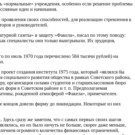
ись «нормальные» учреждения, особенно если решение проблемы
ессивные идеи и начинания.
проявления своих способностей, для реализации стремления к
торов и руководителей.
турной газеты» в защиту «Факела», писал по этому поводу:
 как специалисты они только выигрывали. Их эрудиция,
о по июль 1970 года перечислено 584 тысячи рублей) на
и.
роект создания института 1975 года, который «являлся бы
 социального развития общества в рамках Советского района,
еру, организация силами студентов и старшеклассников бюро
ых форм в Советском районе и т. п. Предполагаемая
иативы, рожденной атмосферой «Факела», примечателен.
це концов довели фирму до ликвидации. Некоторые из них
Здесь сразу же заметим, что с самых первых своих шагов
влялись, но их было ничуть не больше, скорее даже меньше,
наличием огромного количества финансовых ограничений,