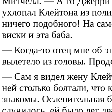
Митчелл. — А то Джерри 
ухлопал Клейтона из пол
ничего подобного! На сам
виски и эта баба.
— Когда-то отец мне об эт
вылетело из головы. Про
— Сам я видел жену Клейто
ней столько болтали, что 
знакомы. Ослепительная б
случилось, ей было лет д