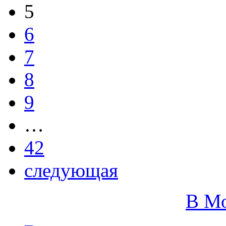
5
6
7
8
9
…
42
следующая
В М