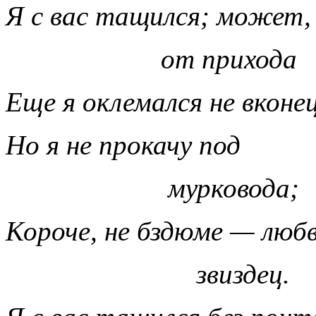
Я с вас тащился; может,
от прихода
Еще я оклемался не вконе
Но я не прокачу под
мурковода;
Короче, не бздюме — люб
звиздец.