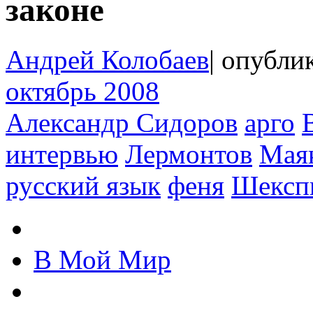
законе
Андрей Колобаев
|
опублик
октябрь 2008
Александр Сидоров
арго
интервью
Лермонтов
Мая
русский язык
феня
Шексп
В Мой Мир