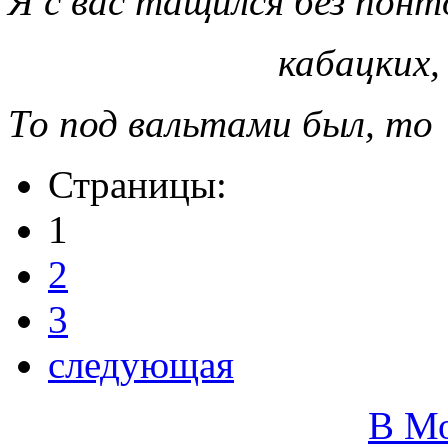
Я с вас тащился без понт
кабацких,
То под вальтами был, то
Страницы:
1
2
3
следующая
В М