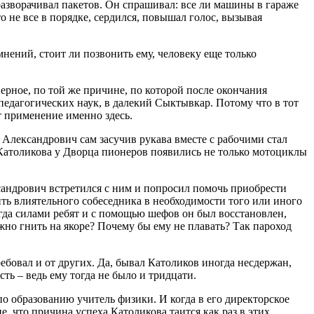
разворачивал пакетов. Он спрашивал: все ли машины в гараже
о не все в порядке, сердился, повышал голос, вызывая
нений, стоит ли позвонить ему, человеку еще только
ерное, по той же причине, по которой после окончания
 педагогических наук, в далекий Сыктывкар. Потому что в тот
т применение именно здесь.
 Александрович сам засучив рукава вместе с рабочими стал
м Католикова у Дворца пионеров появились не только мотоциклы
андрович встретился с ним и попросил помочь приобрести
дить влиятельного собеседника в необходимости того или иного
гда силами ребят и с помощью шефов он был восстановлен,
но гнить на якоре? Почему бы ему не плавать? Так пароход
ребовал и от других. Да, бывал Католиков иногда несдержан,
сть – ведь ему тогда не было и тридцати.
 образованию учитель физики. И когда в его директорское
е, что причина успеха Католикова таится как раз в этих