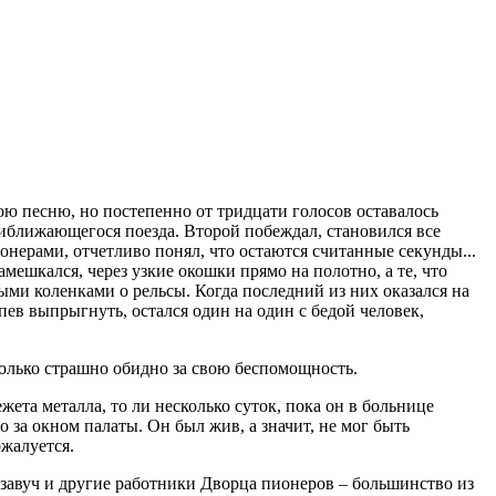
ою песню, но постепенно от тридцати голосов оставалось
 приближающегося поезда. Второй побеждал, становился все
онерами, отчетливо понял, что остаются считанные секунды...
замешкался, через узкие окошки прямо на полотно, а те, что
ыми коленками о рельсы. Когда последний из них оказался на
спев выпрыгнуть, остался один на один с бедой человек,
только страшно обидно за свою беспомощность.
ежета металла, то ли несколько суток, пока он в больнице
 за окном палаты. Он был жив, а значит, не мог быть
ожалуется.
, завуч и другие работники Дворца пионеров – большинство из