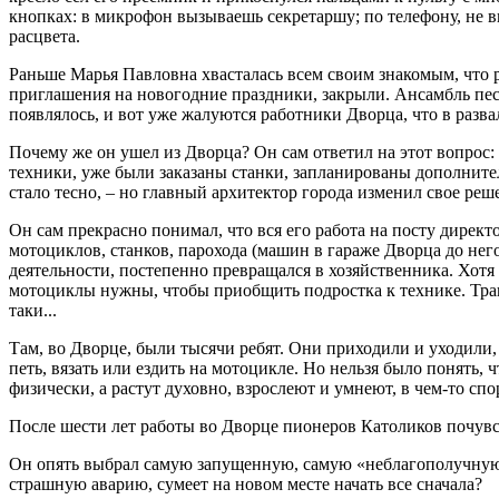
кнопках: в микрофон вызываешь секретаршу; по телефону, не вы
расцвета.
Раньше Марья Павловна хвасталась всем своим знакомым, что ра
приглашения на новогодние праздники, закрыли. Ансамбль пес
появлялось, и вот уже жалуются работники Дворца, что в разв
Почему же он ушел из Дворца? Он сам ответил на этот вопрос:
техники, уже были заказаны станки, запланированы дополнител
стало тесно, – но главный архитектор города изменил свое реш
Он сам прекрасно понимал, что вся его работа на посту дирек
мотоциклов, станков, парохода (машин в гараже Дворца до него
деятельности, постепенно превращался в хозяйственника. Хотя 
мотоциклы нужны, чтобы приобщить подростка к технике. Тракто
таки...
Там, во Дворце, были тысячи ребят. Они приходили и уходили, 
петь, вязать или ездить на мотоцикле. Но нельзя было понять, ч
физически, а растут духовно, взрослеют и умнеют, в чем-то спор
После шести лет работы во Дворце пионеров Католиков почувств
Он опять выбрал самую запущенную, самую «неблагополучную»,
страшную аварию, сумеет на новом месте начать все сначала?