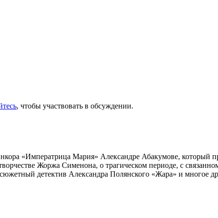
йтесь
, чтобы участвовать в обсуждении.
инкора «Императрица Мария» Александре Абакумове, который про
 творчестве Жоржа Сименона, о трагическом периоде, с связанн
осюжетный детектив Александра Полянского «Жара» и многое др