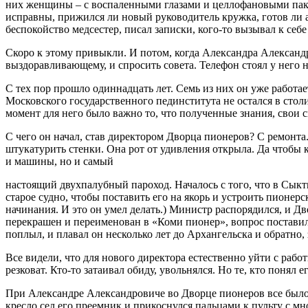
них женщины – с воспаленными глазами и целлофановыми пакет
исправны, прижился ли новый руководитель кружка, готов ли ан
беспокойство медсестер, писал записки, кого-то вызывал к себе 
Скоро к этому привыкли. И потом, когда Александра Александр
выздоравливающему, и спросить совета. Телефон стоял у него на
С тех пор прошло одиннадцать лет. Семь из них он уже работа
Московского государственного пединститута не остался в столи
момент для него было важно то, что полученные знания, свои с
С чего он начал, став директором Дворца пионеров? С ремонта
штукатурить стенки. Она рот от удивления открыла. Да чтобы 
и машины, но и самый
настоящий двухпалубный пароход. Началось с того, что в Сык
старое судно, чтобы поставить его на якорь и устроить пионерс
начинания. И это он умел делать.) Министр распорядился, и 
перекрашен и переименован в «Коми пионер», вопрос поставил
поплыл, и плавал он несколько лет до Архангельска и обратно,
Все видели, что для нового директора естественно уйти с рабо
резковат. Кто-то затаивал обиду, увольнялся. Но те, кто понял
При Александре Александровиче во Дворце пионеров все было 
кресло сел его преемник и прикоснулся пальцами к пульту с мн