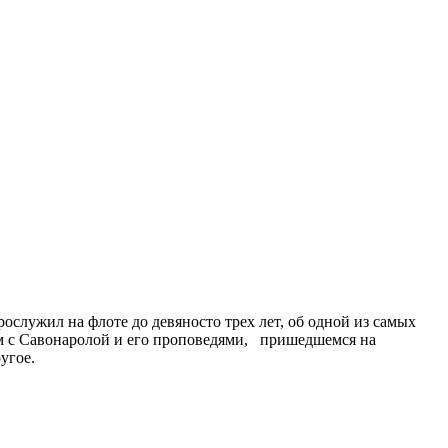
служил на флоте до девяносто трех лет, об одной из самых
ом с Савонаролой и его проповедями, пришедшемся на
угое.