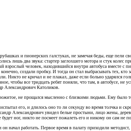
 рубашках и пионерских галстуках, не замечая беды, еще пели св
оролись лишь два звука: стартер заглохшего мотора и стук колес
ый взрослый человек, находившийся внутри автобуса вместе с пи
 конечно, создали пробку. И тогда он стал выбрасывать тех, кто 
и. Никто не кричал и не плакал, даже если больно ударялся гол
ое, чтобы все тридцать ребят поняли, что там, в автобусе, не у
др Александрович Католиков.
 прожитое, не прощался мысленно с близкими людьми. Ему было 
 испытал его, и длилось оно то ли секунду во время толчка и скр
ксандр Александрович увидел белые простыни, лицо жены, дерево
будет ног, никто не посмеет пожалеть его и никому он сам не п
 и он начал работать. Первое время в палату приходили методист