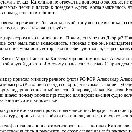
ами в руках. Католиков не отвечал на вопросы о здоровье, не 
самбль песни и пляски к поездке в Артек. Когда выяснялось, чт
в палату, словно в кабинет.
овича перевезли из больницы домой, ни у кого не возникало сом
 груди, а рука лежала на трубке...
ет директором школы-интерната. Почему он ушел из Дворца? Нав
це, хотя была такая возможность, а поехал с женой, кандидатом
илы и возможности, которые он в себе чувствовал, скорее найду
. Завхоз Марья Павловна Киреева хорошо помнит, как Александр
какой другой директор! А этому на все сил хватало. С приходо
тывкар приехал министр речного флота РСФСР. Александр Алекс
кий лагерь. (Католиков всегда говорил, что самое главное – убе
Дворцу подарили списанный колесный пароход «Иван Каляев». Ко
и иначе: почему вполне пригодное для передвижения судно долж
 за многие сотни километров.
ты чуть не ночью или провести выходной во Дворце – этого он т
 его натуру, привыкли и любили его и прощали некоторую горячно
телефонизировано и автоматизировано – как-никак Католиков по
ожеством кнопок и рычажков, то сразу сделал для себя заключени