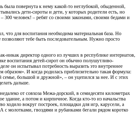
ь была повернута к нему какой-то неглубокой, обыденной,
итывались дети-сироты и дети, у которых родители есть, но
 – 300 человек! – ребят со своими законами, своими бедами и
ил, что для воспитания необходима материальная база. Но
ые позволяют тебе быть последовательным. Нужно просто
как-никак директор одного из лучших в республике интернатов,
ике воспитания детей-сирот он обычно полушутливо-
о деле он испытывал потребность выразить это внутреннее
им образом». И когда родилась приблизительно такая формула:
 семье, большой и дружной», – он уцепился за нее. И с этих
делать дальше.
 недалеко от совхоза Межа-дорский, в семидесяти километрах
е здание, а потом и кирпичное. Когда кто-то из начальства
во ходило вокруг построек, площадки для игр, карусели, а
. А с молотками, гвоздями и рубанками бегали рядом коротко