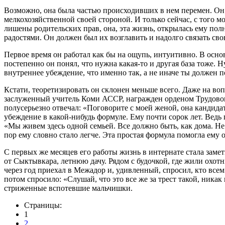
Возможно, она была частью происходивших в нем перемен. Он 
мелкохозяйственной своей стороной. И только сейчас, с того м
лишены родительских прав, она, эта жизнь, открылась ему полно
радостями. Он должен был их возглавить и надолго связать сво
Первое время он работал как бы на ощупь, интуитивно. В основ
постепенно он понял, что нужна какая-то и другая база тоже.
внутреннее убеждение, что именно так, а не иначе ты должен п
Кстати, теоретизировать он склонен меньше всего. Даже на воп
заслуженный учитель Коми АССР, награжден орденом Трудового
полусерьезно отвечал: «Поговорите с моей женой, она кандидат
убеждение в какой-нибудь формуле. Ему почти сорок лет. Ведь 
«Мы живем здесь одной семьей. Все должно быть, как дома. Не 
пор ему словно стало легче. Эта простая формула помогла ему 
С первых же месяцев его работы жизнь в интернате стала заме
от Сыктывкара, летнюю дачу. Рядом с будочкой, где жили охотн
через год приехал в Межадор и, удивленный, спросил, кто всем
потом спросило: «Слушай, что это все же за трест такой, ника
стриженные вспотевшие мальчишки.
Страницы:
1
2