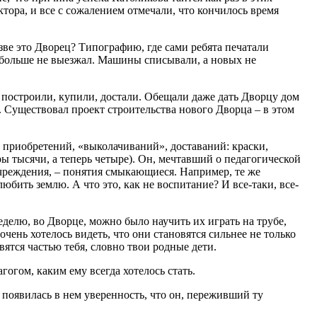
тора, и все с сожалением отмечали, что кончилось время
зве это Дворец? Типографию, где сами ребята печатали
и больше не выезжал. Машины списывали, а новых не
, построили, купили, достали. Обещали даже дать Дворцу дом
 Существовал проект строительства нового Дворца – в этом
х приобретений, «выколачиваний», доставаний: краски,
ры тысячи, а теперь четыре). Он, мечтавший о педагогической
 учреждения, – понятия смыкающиеся. Например, те же
бить землю. А что это, как не воспитание? И все-таки, все-
еделю, во Дворце, можно было научить их играть на трубе,
 очень хотелось видеть, что они становятся сильнее не только
овятся частью тебя, словно твои родные дети.
гогом, каким ему всегда хотелось стать.
появилась в нем уверенность, что он, переживший ту