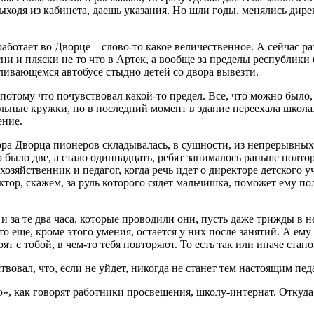
ходя из кабинета, даешь указания. Но шли годы, менялись дирек
ботает во Дворце – слово-то какое величественное. А сейчас ра
ни и пляски не то что в Артек, а вообще за пределы республик
аливающемся автобусе стыдно детей со двора вывезти.
 потому что почувствовал какой-то предел. Все, что можно было
ьные кружки, но в последний момент в здание переехала школа.
ение.
тора Дворца пионеров складывалась, в сущности, из непрерывны
 было две, а стало одиннадцать, ребят занималось раньше полто
хозяйственник и педагог, когда речь идет о директоре детского
р, скажем, за руль которого сядет мальчишка, поможет ему полю
и за те два часа, которые проводили они, пусть даже трижды в н
то еще, кроме этого умения, остается у них после занятий. А ему
ят с тобой, в чем-то тебя повторяют. То есть так или иначе стан
овал, что, если не уйдет, никогда не станет тем настоящим педа
 как говорят работники просвещения, школу-интернат. Откуда 