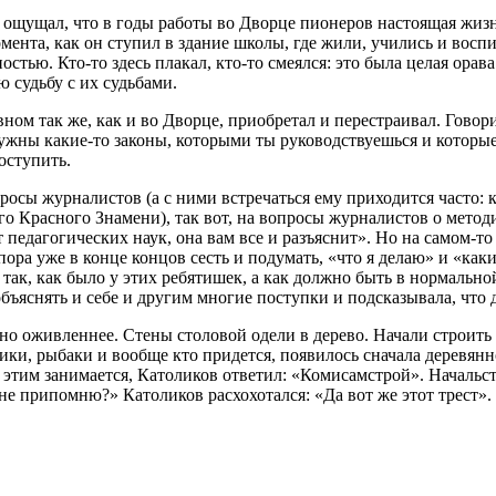
ощущал, что в годы работы во Дворце пионеров настоящая жизн
омента, как он ступил в здание школы, где жили, учились и восп
стью. Кто-то здесь плакал, кто-то смеялся: это была целая орава
ю судьбу с их судьбами.
ном так же, как и во Дворце, приобретал и перестраивал. Говор
 Нужны какие-то законы, которыми ты руководствуешься и котор
оступить.
росы журналистов (а с ними встречаться ему приходится часто: 
 Красного Знамени), так вот, на вопросы журналистов о метод
 педагогических наук, она вам все и разъяснит». Но на самом-т
пора уже в конце концов сесть и подумать, «что я делаю» и «как
так, как было у этих ребятишек, а как должно быть в нормальной
объяснять и себе и другим многие поступки и подсказывала, что 
тно оживленнее. Стены столовой одели в дерево. Начали строить
ики, рыбаки и вообще кто придется, появилось сначала деревянно
 этим занимается, Католиков ответил: «Комисамстрой». Начальст
к не припомню?» Католиков расхохотался: «Да вот же этот трест»