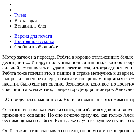
Tweet
В закладки
Вставить в блог
Версия для печати
Постоянная ссылка
Сообщить об ошибке
Мотор заглох на переезде. Ребята в хорошо отглаженных белых
десять, пять... И вдруг наступила полная тишина, с которой б
сильней, смешиваясь с гудком электровоза, и тогда единственн
Ребята тоже поняли это, в панике и страхе метнулись к двери и,
выпрыгивали через дверь, помогали товарищам подняться с земл
насыпи, было еще мгновение, безнадежно короткое, но достаточн
спасший им всем жизнь, – директор Дворца пионеров Алексан
...Он видел глаза машиниста. Но не вспоминал в этот момент
От этого чувства, как ему казалось, он избавился давно и вдруг
приходил в сознание. Но оно исчезло сразу же, как только Але
беспомощным и слабым. Если даже случится худшее и у него не 
Он был жив, гипс сковывал его тело, но не мозг и не энергию,