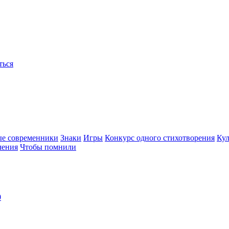
ться
ые современники
Знаки
Игры
Конкурс одного стихотворения
Кул
чения
Чтобы помнили
0