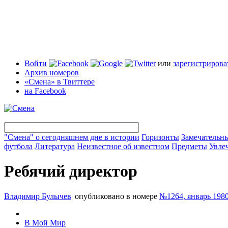
Войти
или
зарегистрирова
Архив номеров
«Смена» в Твиттере
на Facebook
"Смена" о сегодняшнем дне в истории
Горизонты
Замечательн
футбола
Литература
Неизвестное об известном
Предметы
Увле
Ребячий директор
Владимир Булычев
|
опубликовано в номере
№1264, январь 198
В Мой Мир