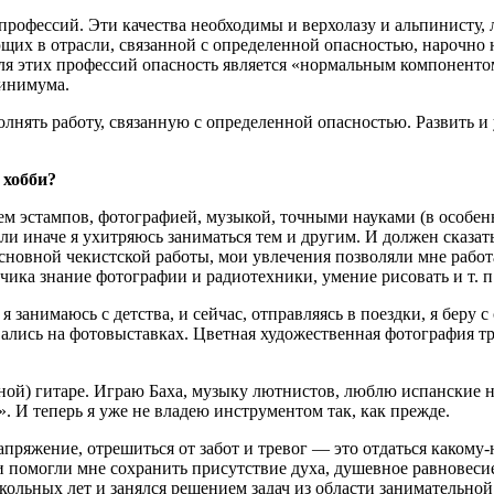
профессий. Эти качества необходимы и верхолазу и альпинисту,
их в отрасли, связанной с определенной опасностью, нарочно не
 Для этих профессий опасность является «нормальным компонент
минимума.
олнять работу, связанную с определенной опасностью. Развить 
 хобби?
м эстампов, фотографией, музыкой, точными науками (в особенн
или иначе я ухитряюсь заниматься тем и другим. И должен сказат
основной чекистской работы, мои увлечения позволяли мне раб
дчика знание фотографии и радиотехники, умение рисовать и т. 
 занимаюсь с детства, и сейчас, отправляясь в поездки, я беру 
лись на фотовыставках. Цветная художественная фотография тре
ой) гитаре. Играю Баха, музыку лютнистов, люблю испанские н
». И теперь я уже не владею инструментом так, как прежде.
апряжение, отрешиться от забот и тревог — это отдаться какому
ни помогли мне сохранить присутствие духа, душевное равновес
школьных лет и занялся решением задач из области занимательно