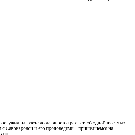
служил на флоте до девяносто трех лет, об одной из самых
ом с Савонаролой и его проповедями, пришедшемся на
угое.