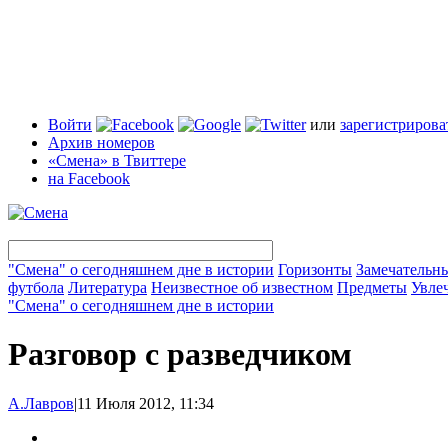
Войти
или
зарегистрирова
Архив номеров
«Смена» в Твиттере
на Facebook
"Смена" о сегодняшнем дне в истории
Горизонты
Замечательн
футбола
Литература
Неизвестное об известном
Предметы
Увле
"Смена" о сегодняшнем дне в истории
Разговор с разведчиком
А.Лавров
|
11 Июля 2012, 11:34