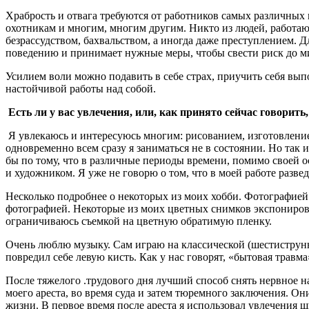
Храбрость и отвага требуются от работников самых различных 
охотникам и многим, многим другим. Никто из людей, работающ
безрассудством, бахвальством, а иногда даже преступлением.
поведению и принимает нужные меры, чтобы свести риск до 
Усилием воли можно подавить в себе страх, приучить себя вып
настойчивой работы над собой.
Есть ли у вас увлечения, или, как принято сейчас говорить,
Я увлекаюсь и интересуюсь многим: рисованием, изготовление
одновременно всем сразу я заниматься не в состоянии. Но так 
бы по тому, что в различные периоды времени, помимо своей 
и художником. Я уже не говорю о том, что в моей работе разве
Несколько подробнее о некоторых из моих хобби. Фотографией я
фотографией. Некоторые из моих цветных снимков экспонирова
ограничиваюсь съемкой на цветную обратимую пленку.
Очень люблю музыку. Сам играю на классической (шестиструнн
повредил себе левую кисть. Как у нас говорят, «бытовая травма
После тяжелого .трудового дня лучший способ снять нервное н
моего ареста, во время суда и затем тюремного заключения. О
жизни. В первое время после ареста я использовал увлечения 