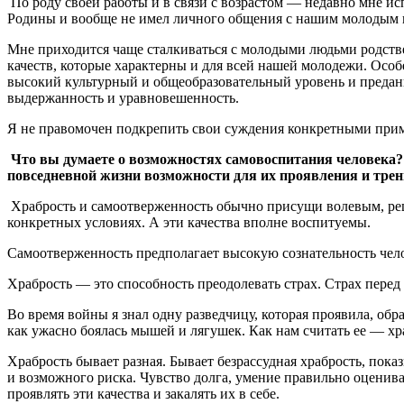
По роду своей работы и в связи с возрастом — недавно мне ис
Родины и вообще не имел личного общения с нашим молодым по
Мне приходится чаще сталкиваться с молодыми людьми родстве
качеств, которые характерны и для всей нашей молодежи. Особ
высокий культурный и общеобразовательный уровень и преданнос
выдержанность и уравновешенность.
Я не правомочен подкрепить свои суждения конкретными приме
Что вы думаете о возможностях самовоспитания человека? 
повседневной жизни возможности для их проявления и тре
Храбрость и самоотверженность обычно присущи волевым, реш
конкретных условиях. А эти качества вполне воспитуемы.
Самоотверженность предполагает высокую сознательность челов
Храбрость — это способность преодолевать страх. Страх перед
Во время войны я знал одну разведчицу, которая проявила, об
как ужасно боялась мышей и лягушек. Как нам считать ее — хр
Храбрость бывает разная. Бывает безрассудная храбрость, показн
и возможного риска. Чувство долга, умение правильно оценив
проявлять эти качества и закалять их в себе.