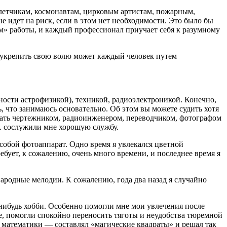
 летчикам, космонавтам, цирковым артистам, пожарным,
 идет на риск, если в этом нет необходимости. Это было бы
ом» работы, и каждый профессионал приучает себя к разумному
и укрепить свою волю может каждый человек путем
ости астрофизикой), техникой, радиоэлектроникой. Конечно,
ь, что занимаюсь основательно. Об этом вы можете судить хотя
отать чертежником, радиоинженером, переводчиком, фотографом
п. сослужили мне хорошую службу.
с собой фотоаппарат. Одно время я увлекался цветной
бует, к сожалению, очень много времени, и последнее время я
ародные мелодии. К сожалению, года два назад я случайно
-нибудь хобби. Особенно помогли мне мои увлечения после
ие, помогли спокойно переносить тяготы и неудобства тюремной
й математики — составлял «магические квадраты» и решал так