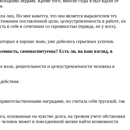
 молодыми людьми. Кроме того, многие годы я был вдали от
м.
а лиц. Но мне кажется, что она является выразителем тех
стижении поставленной цели, целеустремленность в работе, их
ь в себе в сочетании со скромностью (правда, не у всех),
оторых я хорошо знаю, уже добились серьезных успехов.
енность, самовоспитуемы? Есть ли, на ваш взгляд, в
 воли, решительности и целеустремленности человека в
 действия.
правительственными наградами, но считала себя трусихой, так
ага, основанные на чувстве долга, на трезвом учете обстановки
ый человек может в повседневной жизни найти возможности