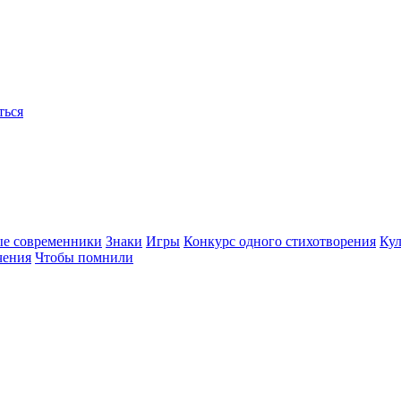
ться
ые современники
Знаки
Игры
Конкурс одного стихотворения
Кул
чения
Чтобы помнили