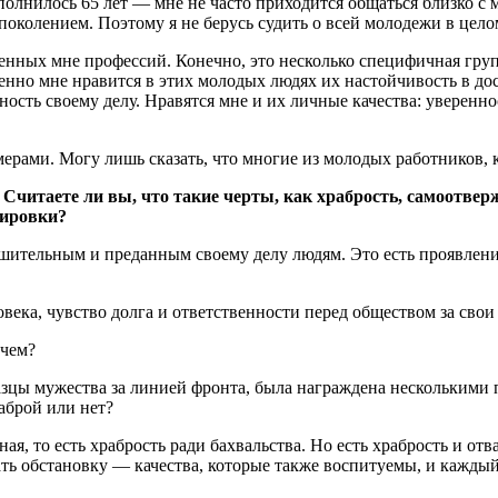
полнилось 65 лет — мне не часто приходится общаться близко с
колением. Поэтому я не берусь судить о всей молодежи в цело
нных мне профессий. Конечно, это несколько специфичная групп
енно мне нравится в этих молодых людях их настойчивость в до
ть своему делу. Нравятся мне и их личные качества: уверенност
рами. Могу лишь сказать, что многие из молодых работников, к
Считаете ли вы, что такие черты, как храбрость, самоотверж
нировки?
ительным и преданным своему делу людям. Это есть проявление
ека, чувство долга и ответственности перед обществом за свои
 чем?
разцы мужества за линией фронта, была награждена несколькими 
аброй или нет?
ая, то есть храбрость ради бахвальства. Но есть храбрость и отв
ать обстановку — качества, которые также воспитуемы, и кажд