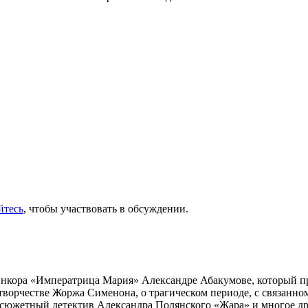
йтесь
, чтобы участвовать в обсуждении.
инкора «Императрица Мария» Александре Абакумове, который про
 творчестве Жоржа Сименона, о трагическом периоде, с связанн
осюжетный детектив Александра Полянского «Жара» и многое др