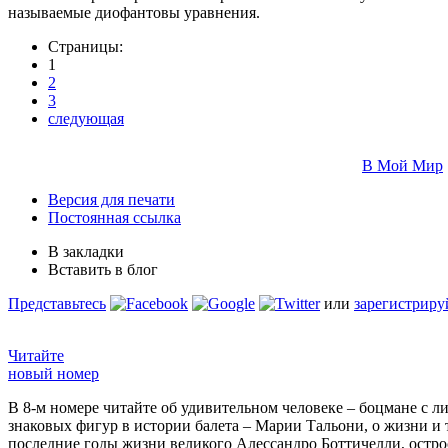
называемые диофантовы уравнения.
Страницы:
1
2
3
следующая
В Мой Мир
Версия для печати
Постоянная ссылка
В закладки
Вставить в блог
Представьтесь
или
зарегистриру
Читайте
новый номер
В 8-м номере читайте об удивительном человеке – боцмане с л
знаковых фигур в истории балета – Марии Тальони, о жизни и
последние годы жизни великого Алессандро Боттичелли, остр