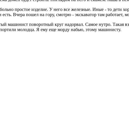
то больно простое изделие. У него все железные. Иные - то дети 
есть. Вчера пошел на гору, смотрю - экскаватор там работает, м
лятый машинист поворотный круг надорвал. Самое нутро. Такая взя
опортили молодца. Я ему еще морду набью, этому машинисту.