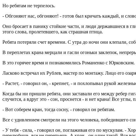
Но ребятам не терпелось.
- Обгоняют нас, обгоняют! - готов был кричать каждый, и слов
Оно бросает в панику стойкие части, и люди державшиеся в гл
этого слова, пролетевшего, как страшная птица.
Ребята потеряли счет времени. С утра до ночи они клепали, соб
В переплетах крана мерцали и гасли огоньки заклепок, непрер
В это горячее время и познакомились Романенко с Юрковским. 
Ласково встречал их Рублев, мастер по монтажу. Лицо его озаря
- Растет, - говорил он, - крепнет, - и похлопывал рукой железн
Когда бы ни пришли ребята, они заставали его между ребер гига
случится, а вдруг это - сон, проснется - и нет крана! Все углы,
- Вот соберем кран, тогда сосну, - говорил он ребятам.
Все с удивлением смотрели на этого человека, победившего со
- У тебя - сила, - говорил он, поглаживая его по мускулам. - Х
перелюбишь, все не перепьешь. А кран - он один такой. Все вос