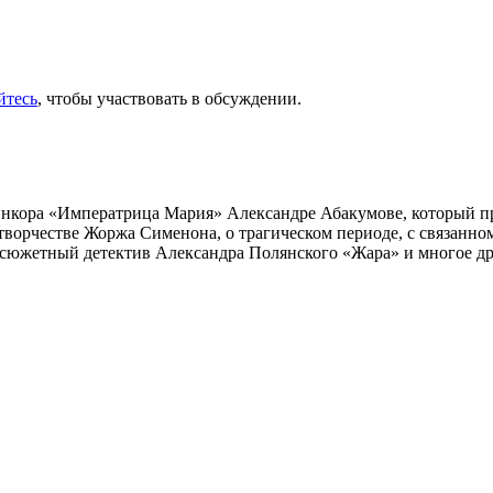
йтесь
, чтобы участвовать в обсуждении.
инкора «Императрица Мария» Александре Абакумове, который про
 творчестве Жоржа Сименона, о трагическом периоде, с связанн
осюжетный детектив Александра Полянского «Жара» и многое др