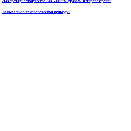
Лаборатория творчества. Об «общих фразах» и мировоззрении
Колыбель общечеловеческой культуры