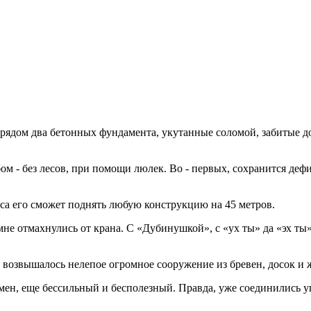
 рядом два бетонных фундамента, укутанные соломой, забитые до
 - без лесов, при помощи люлек. Во - первых, сохранится дефиц
оса его сможет поднять любую конструкцию на 45 метров.
мне отмахнулись от крана. С «Дубинушкой», с «ух ты» да «эх т
 возвышалось нелепое огромное сооружение из бревен, досок и ж
ен, еще бессильный и бесполезный. Правда, уже соединились уго