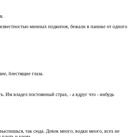
я.
еизвестностью минных подкопов, бежали в панике от одного
ие, блестящие глаза.
ь. Им владел постоянный страх, - а вдруг что - нибудь
к выспишься, так сюда. Девок много, водки много, всех не
 плоть и кровь.