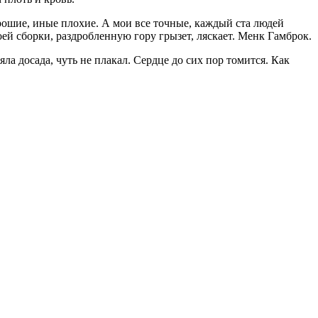
хорошие, иные плохие. А мои все точные, каждый ста людей
оей сборки, раздробленную гору грызет, ляскает. Менк Гамброк.
ла досада, чуть не плакал. Сердце до сих пор томится. Как