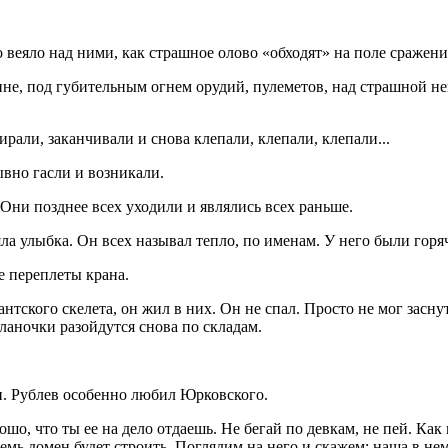
о веяло над ними, как страшное олово «обходят» на поле сражени
ине, под губительным огнем орудий, пулеметов, над страшной н
ирали, заканчивали и снова клепали, клепали, клепали...
ывно гасли и возникали.
Они позднее всех уходили и являлись всех раньше.
ла улыбка. Он всех называл тепло, по именам. У него были горяч
ые переплеты крана.
нтского скелета, он жил в них. Он не спал. Просто не мог заснут
 планочки разойдутся снова по складам.
н. Рублев особенно любил Юрковского.
орошо, что ты ее на дело отдаешь. Не бегай по девкам, не пей. Ка
емь домен будет строить. Поглядим на него и скажем: наша в нем