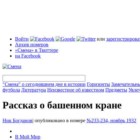
Войти
или
зарегистрирова
Архив номеров
«Смена» в Твиттере
на Facebook
"Смена" о сегодняшнем дне в истории
Горизонты
Замечательн
футбола
Литература
Неизвестное об известном
Предметы
Увле
Рассказ о башенном кране
Ник Богданов
|
опубликовано в номере
№233-234, ноябрь 1932
В Мой Мир