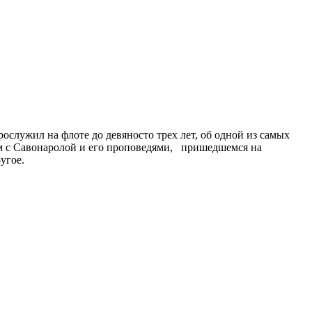
служил на флоте до девяносто трех лет, об одной из самых
ом с Савонаролой и его проповедями, пришедшемся на
угое.