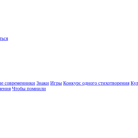
ться
ые современники
Знаки
Игры
Конкурс одного стихотворения
Кул
чения
Чтобы помнили