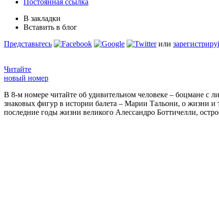
Постоянная ссылка
В закладки
Вставить в блог
Представьтесь
или
зарегистриру
Читайте
новый номер
В 8-м номере читайте об удивительном человеке – боцмане с л
знаковых фигур в истории балета – Марии Тальони, о жизни и
последние годы жизни великого Алессандро Боттичелли, остр