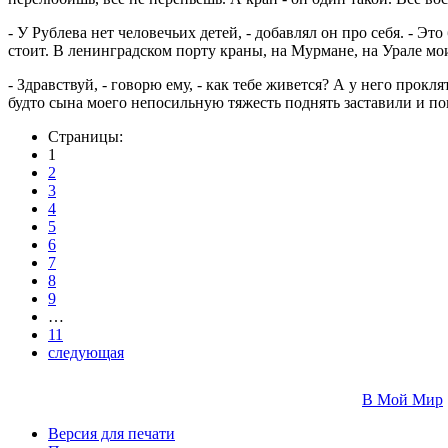
- У Рублева нет человечьих детей, - добавлял он про себя. - Э
стоит. В ленинградском порту краны, на Мурмане, на Урале мои 
- Здравствуй, - говорю ему, - как тебе живется? А у него прок
будто сына моего непосильную тяжесть поднять заставили и п
Страницы:
1
2
3
4
5
6
7
8
9
…
11
следующая
В Мой Мир
Версия для печати