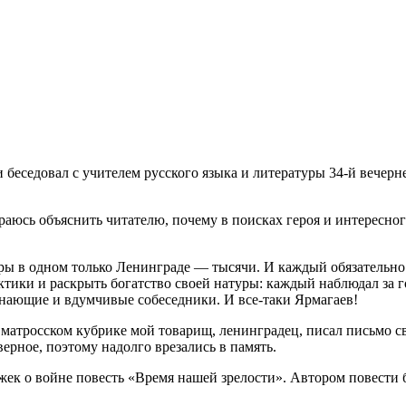
 беседовал с учителем русского языка и литературы 34-й вече
араюсь объяснить читателю, почему в поисках героя и интересно
туры в одном только Ленинграде — тысячи. И каждый обязательно
ктики и раскрыть богатство своей натуры: каждый наблюдал за 
знающие и вдумчивые собеседники. И все-таки Ярмагаев!
 матросском кубрике мой товарищ, ленинградец, писал письмо 
ерное, поэтому надолго врезались в память.
жек о войне повесть «Время нашей зрелости». Автором повести 