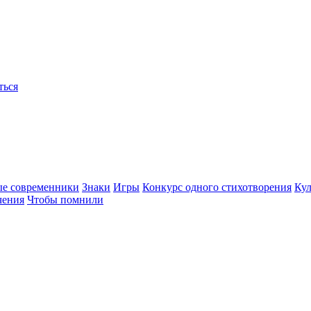
ться
ые современники
Знаки
Игры
Конкурс одного стихотворения
Кул
чения
Чтобы помнили