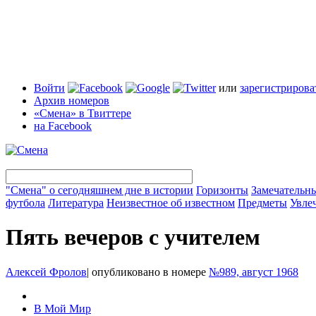
Войти
или
зарегистрирова
Архив номеров
«Смена» в Твиттере
на Facebook
"Смена" о сегодняшнем дне в истории
Горизонты
Замечательн
футбола
Литература
Неизвестное об известном
Предметы
Увле
Пять вечеров с учителем
Алексей Фролов
|
опубликовано в номере
№989, август 1968
В Мой Мир