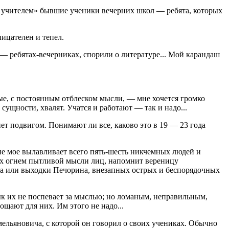
 учителем» бывшие ученики вечерних школ — ребята, которых
ицателен и тепел.
— ребятах-вечерниках, спорили о литературе... Мой карандаш
ые, с постоянным отблеском мысли, — мне хочется громко
сущности, хвалят. Учатся и работают — так и надо...
нет подвигом. Понимают ли все, каково это в 19 — 23 года
ние мое вылавливает всего пять-шесть никчемных людей и
ных огнем пытливой мысли лиц, напомнит вереницу
ера или выходки Печорина, внезапных острых и беспорядочных
зык их не поспевает за мыслью; но ломаным, неправильным,
щают для них. Им этого не надо...
мельяновича, с которой он говорил о своих учениках. Обычно