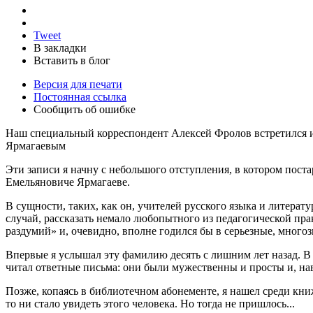
Tweet
В закладки
Вставить в блог
Версия для печати
Постоянная ссылка
Сообщить об ошибке
Наш специальный корреспондент Алексей Фролов встретился и
Ярмагаевым
Эти записи я начну с небольшого отступления, в котором пост
Емельяновиче Ярмагаеве.
В сущности, таких, как он, учителей русского языка и литера
случай, рассказать немало любопытного из педагогической пра
раздумий» и, очевидно, вполне годился бы в серьезные, много
Впервые я услышал эту фамилию десять с лишним лет назад. В
читал ответные письма: они были мужественны и просты и, нав
Позже, копаясь в библиотечном абонементе, я нашел среди кни
то ни стало увидеть этого человека. Но тогда не пришлось...