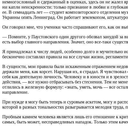
немногословный и сдержанный в оценках, здесь он не жалел яр
ни капли неискренности: только признание в любви и глубокая
ее. В семнадцать лет — студент композиторского отделения м
Украины опять Ленинград. Он работает землекопом, штукатуром
Он говорил мне, что ученики часто спрашивают его, как он вы
— Помните, у Паустовского один другого обозвал занудой за вы
есть выбор главного направления. Значит, оно все-таки сущест
Я принадлежал к числу людей, особенно долго и мучительно и
бесконечно составлял правила на все случаи жизни, регламент
В сущности, мои правила были искаженным отражением недовол
держали меня, как корсет. Нарушая их, я страдал. Я чувствовал
себя как деятельную личность. Человеку и в юности и в зрелос
действия, — все нужно отбрасывать без стеснения. Тем не ме
отлились в железную формулу: «знать, уметь, мочь — все оста
направление.
При нужде я могу быть теперь и суровым аскетом, могу и распо
которой в разных тональностях разыгрывается мелодия труда, п
Пробным камнем человека является лишь его отношение к критик
самых, быть может, несправедливых нападок. Только этим каче