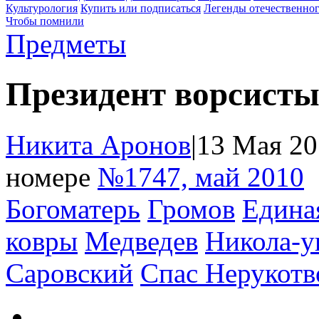
Культурология
Купить или подписаться
Легенды отечественног
Чтобы помнили
Предметы
Президент ворсисты
Никита Аронов
|
13 Мая 20
номере
№1747, май 2010
Богоматерь
Громов
Едина
ковры
Медведев
Никола-у
Саровский
Спас Нерукот