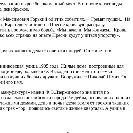
едерации вырос белокаменный мост. В стороне катит воды
, декабрьское.
ей Максимович Горький об этих событиях.— Гремят пушки... На
ы. Каратели учинили на Пресне кровавую расправу.
тить вооруженную борьбу. «Мы начали. Мы кончаем... Кровь,
во всех странах на опыте Пресни будут учиться упорству».
 других «долгих делах» советских людей. Он живет и в
нниковская, улица 1905 года. Жилые дома, построенные для
люционере, большевике. Выходец из знаменитой семьи
дна из лучших боевых дружин. Вооружал ее Николай Шмит. Он
ей его имя.
я мануфактура» имени Ф.Э.Дзержинского значится по
из далекого английского города Рочдейла, основавших одно из
тажными домами, день и ночь гудела земля от грохота ткацких
их трех «гор» появились светлые жилые кварталы. А улица в