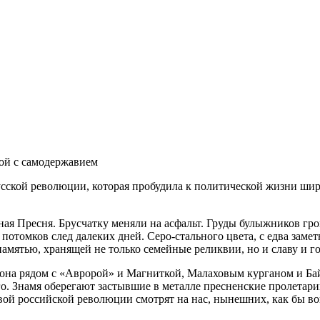
бой с самодержавием
усской революции, которая пробудила к политической жизни ши
ная Пресня. Брусчатку меняли на асфальт. Груды булыжников гр
потомков след далеких дней. Серо-стального цвета, с едва зам
мятью, хранящей не только семейные реликвии, но и славу и гор
 она рядом с «Авророй» и Магниткой, Малаховым курганом и Ба
го. Знамя оберегают застывшие в металле пресненские пролетар
й российской революции смотрят на нас, нынешних, как бы вопро