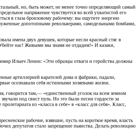
ентальный, но, быть может, не менее точно определяющий самый
редельное напряжение чувствуется во всей ухватистой его
ься в глаза бронзовому рабочему: вы ощутите энергию
ооруженные допотопными револьверами, самодельными бомбами,
вала имена двух девушек, которые несли красный стяг в
Убейте нас! Живыми мы знамя не отдадим!» И казаки,
димир Ильич Ленин: «Эти образцы отваги и геройства должны
ные артиллерией карателей дома и фабрики, падали,
ервые осознавали себя истинными хозяевами жизни.
ня, говорится там,— «единственный уголок на всем земном
 звучали под свист пуль. Но это были песни гордости за
летариата из «класса в себе» в «класс для себя». Класс,
есненские рабочие, взявшие, пусть на короткое время, власть
бочих депутатов стало запрещение пьянства. Делать революцию