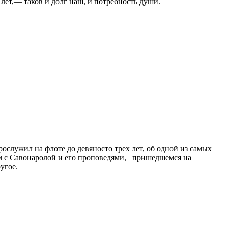
лет,— таков и долг наш, и потребность души.
служил на флоте до девяносто трех лет, об одной из самых
ом с Савонаролой и его проповедями, пришедшемся на
угое.