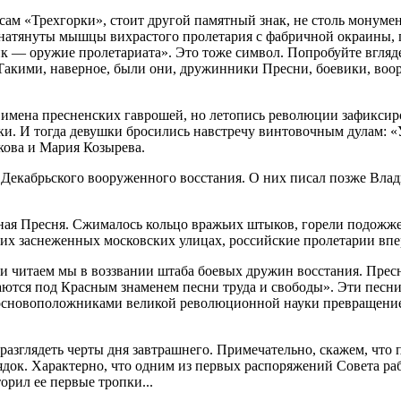
усам «Трехгорки», стоит другой памятный знак, не столь монум
натянуты мышцы вихрастого пролетария с фабричной окраины, п
 — оружие пролетариата». Это тоже символ. Попробуйте вглядет
. Такими, наверное, были они, дружинники Пресни, боевики, в
 имена пресненских гаврошей, но летопись революции зафиксиро
и. И тогда девушки бросились навстречу винтовочным дулам: «
кова и Мария Козырева.
 Декабрьского вооруженного восстания. О них писал позже Вла
ая Пресня. Сжималось кольцо вражьих штыков, горели подожжен
этих заснеженных московских улицах, российские пролетарии вп
ки читаем мы в воззвании штаба боевых дружин восстания. Прес
даются под Красным знаменем песни труда и свободы». Эти песни
сновоположниками великой революционной науки превращение про
зглядеть черты дня завтрашнего. Примечательно, скажем, что пр
ядок. Характерно, что одним из первых распоряжений Совета ра
рил ее первые тропки...