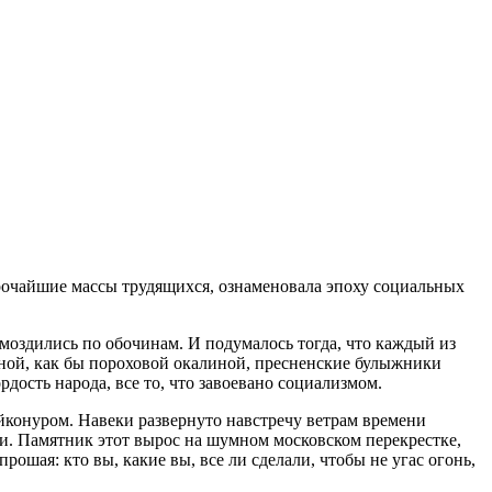
рочайшие массы трудящихся, ознаменовала эпоху социальных
омоздились по обочинам. И подумалось тогда, что каждый из
етной, как бы пороховой окалиной, пресненские булыжники
дость народа, все то, что завоевано социализмом.
йконуром. Навеки развернуто навстречу ветрам времени
ии. Памятник этот вырос на шумном московском перекрестке,
шая: кто вы, какие вы, все ли сделали, чтобы не угас огонь,