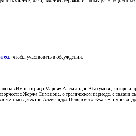
 хранить чистоту дела, начатого героями славных революционных 
йтесь
, чтобы участвовать в обсуждении.
инкора «Императрица Мария» Александре Абакумове, который про
 творчестве Жоржа Сименона, о трагическом периоде, с связанн
осюжетный детектив Александра Полянского «Жара» и многое др