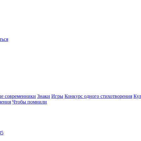
ться
ые современники
Знаки
Игры
Конкурс одного стихотворения
Кул
чения
Чтобы помнили
85