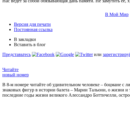
Нас ведет за собой обязывающая дань памяти. Не замутить ее,
В Мой Мир
Версия для печати
Постоянная ссылка
В закладки
Вставить в блог
Представьтесь
или
зарегистриру
Читайте
новый номер
В 8-м номере читайте об удивительном человеке – боцмане с л
знаковых фигур в истории балета – Марии Тальони, о жизни и
последние годы жизни великого Алессандро Боттичелли, остр