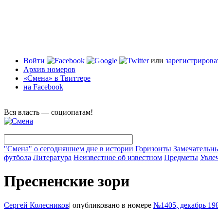
Войти
или
зарегистрирова
Архив номеров
«Смена» в Твиттере
на Facebook
Вся власть — социопатам!
"Смена" о сегодняшнем дне в истории
Горизонты
Замечательн
футбола
Литература
Неизвестное об известном
Предметы
Увле
Пресненские зори
Сергей Колесников
|
опубликовано в номере
№1405, декабрь 19