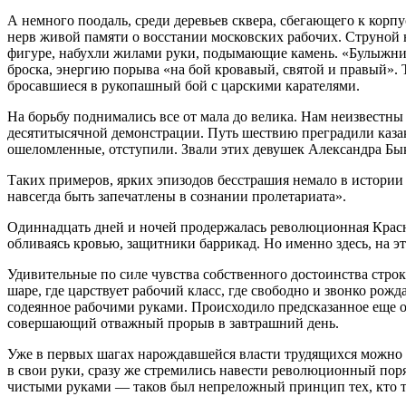
А немного поодаль, среди деревьев сквера, сбегающего к корп
нерв живой памяти о восстании московских рабочих. Струной 
фигуре, набухли жилами руки, подымающие камень. «Булыжник
броска, энергию порыва «на бой кровавый, святой и правый»
бросавшиеся в рукопашный бой с царскими карателями.
На борьбу поднимались все от мала до велика. Нам неизвестны
десятитысячной демонстрации. Путь шествию преградили казак
ошеломленные, отступили. Звали этих девушек Александра Бы
Таких примеров, ярких эпизодов бесстрашия немало в истории
навсегда быть запечатлены в сознании пролетариата».
Одиннадцать дней и ночей продержалась революционная Красн
обливаясь кровью, защитники баррикад. Но именно здесь, на 
Удивительные по силе чувства собственного достоинства стро
шаре, где царствует рабочий класс, где свободно и звонко рож
содеянное рабочими руками. Происходило предсказанное еще о
совершающий отважный прорыв в завтрашний день.
Уже в первых шагах нарождавшейся власти трудящихся можно ра
в свои руки, сразу же стремились навести революционный пор
чистыми руками — таков был непреложный принцип тех, кто то