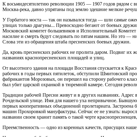
К восьмидесятилетию революции 1905 — 1907 годов рядом с 
Москва-река, давно упрятаны под землю здешние мелкие речушки,
У Горбатого моста — так он назывался тогда — шли самые оже
улицах только драгуны... Превосходно бегают от боевых дружи
Московский комитет большевиков и Исполнительный Комитет М
насилие и смерть будут следовать по пятам нашим. Но это — н
Слова эти из обращения штаба пресненских боевых дружин.
Да, кровь пресненских рабочих не пролита даром. Подвиг их ж
названиях краснопресненских площадей и улиц.
От высотного здания на площади Восстания спускается к Крас
рабочих в годы первых пятилеток, обступили Шмитовский прое
фабрикантов Морозовых, он перешел на сторону рабочего кла
был убит царской охранкой в тюремной камере. Сегодня револю
Традиции рабочей Пресни живут и в других названиях. Адрес
Рочдельской улице. Имя для нашего уха непривычное. Бывшую 
первых кооперативных объединений пролетариата. Застроена бы
машин Прохоровкой мануфактуры. Сейчас ее не узнать: выросл
названии своем хранит память о такой черте краснопресненцев
Преемственность — одно из коренных качеств, присущих наше