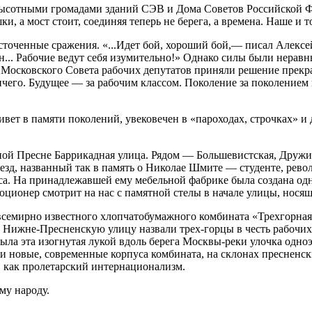
высотными громадами зданий СЭВ и Дома Советов Российской Ф
 а мост стоит, соединяя теперь не берега, а времена. Наше и то
сточенные сражения. «...Идет бой, хороший бой,— писал Алекс
н... Рабочие ведут себя изумительно!» Однако силы были неравн
осковского Совета рабочих депутатов приняли решение прекра
ичего. Будущее — за рабочим классом. Поколение за поколением 
ивет в памяти поколений, увековечен в «пароходах, строчках» и
ной Пресне Баррикадная улица. Рядом — Большевистская, Дружи
зд, названный так в память о Николае Шмите — студенте, рево
сса. На принадлежавшей ему мебельной фабрике была создана о
ционер смотрит на нас с памятной стелы в начале улицы, носящ
 всемирно известного хлопчатобумажного комбината «Трехгорна
Нижне-Пресненскую улицу назвали трех-горцы в честь рабочих 
ла эта изогнутая лукой вдоль берега Москвы-реки улочка одноэ
и новые, современные корпуса комбината, на склонах пресненск
, как пролетарский интернационализм.
му народу.