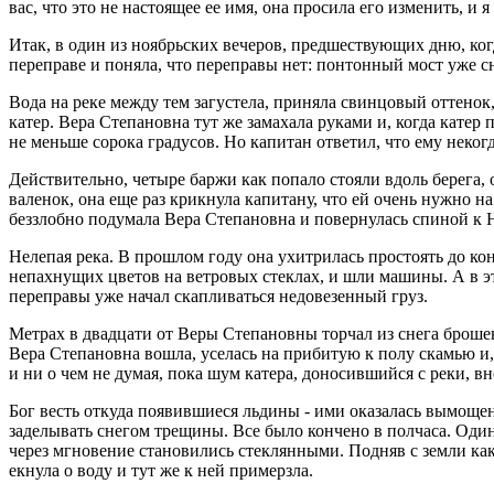
вас, что это не настоящее ее имя, она просила его изменить, и 
Итак, в один из ноябрьских вечеров, предшествующих дню, ко
переправе и поняла, что переправы нет: понтонный мост уже сн
Вода на реке между тем загустела, приняла свинцовый оттенок,
катер. Вера Степановна тут же замахала руками и, когда катер п
не меньше сорока градусов. Но капитан ответил, что ему неког
Действительно, четыре баржи как попало стояли вдоль берега, 
валенок, она еще раз крикнула капитану, что ей очень нужно на 
беззлобно подумала Вера Степановна и повернулась спиной к 
Нелепая река. В прошлом году она ухитрилась простоять до кон
непахнущих цветов на ветровых стеклах, и шли машины. А в это
переправы уже начал скапливаться недовезенный груз.
Метрах в двадцати от Веры Степановны торчал из снега брошен
Вера Степановна вошла, уселась на прибитую к полу скамью и,
и ни о чем не думая, пока шум катера, доносившийся с реки, в
Бог весть откуда появившиеся льдины - ими оказалась вымощена
заделывать снегом трещины. Все было кончено в полчаса. Один
через мгновение становились стеклянными. Подняв с земли как
екнула о воду и тут же к ней примерзла.