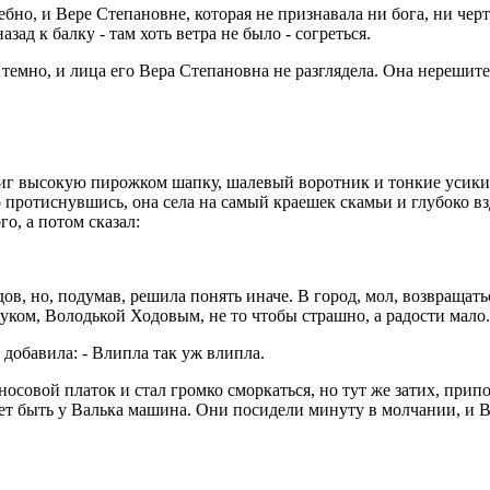
о, и Вере Степановне, которая не признавала ни бога, ни черта
ад к балку - там хоть ветра не было - согреться.
 темно, и лица его Вера Степановна не разглядела. Она нерешите
миг высокую пирожком шапку, шалевый воротник и тонкие усики н
о протиснувшись, она села на самый краешек скамьи и глубоко в
о, а потом сказал:
, но, подумав, решила понять иначе. В город, мол, возвращаться
блуком, Володькой Ходовым, не то чтобы страшно, а радости мало.
 добавила: - Влипла так уж влипла.
осовой платок и стал громко сморкаться, но тут же затих, припо
ет быть у Валька машина. Они посидели минуту в молчании, и В