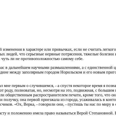
 изменения в характере или привычках, если не считать легкого 
ых людей, что серьезные нервные потрясения, тяжелые болезни и
ся чуть ли не противоположностью самому себе.
ть вас в дальнейшем научными размышлениями, а с единственной
едине между заполярным городом Норильском и его новым приго
л мне первым о случившемся, - а спустя некоторое время я позна
от роду, полноватая, но, несмотря на это, подвижная, с больш
елали общественным распространителем печати, кроме того, что он
и получку, она первой приезжала из города, усаживалась в конто
чиков. «Ох, Верка, - говорили они, - пустишь ты нас по миру в 
озрасту и положению имела право называться Верой Степановной.