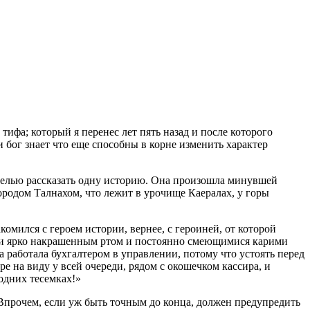
тифа; который я перенес лет пять назад и после которого
 бог знает что еще способны в корне изменить характер
 целью рассказать одну историю. Она произошла минувшей
родом Талнахом, что лежит в урочище Каералах, у горы
комился с героем истории, вернее, с героиней, от которой
им и ярко накрашенным ртом и постоянно смеющимися карими
а работала бухгалтером в управлении, потому что устоять перед
ре на виду у всей очереди, рядом с окошечком кассира, и
одних тесемках!»
 Впрочем, если уж быть точным до конца, должен предупредить