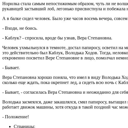
Норилка стала самым непостижимым образом, чуть ли не волшебн
рукавицей застывший лоб, легонько присвистнула и побежала наз
А в балке сидел человек. Было уже часов восемь вечера, совсем
- Входи, не боись.
- Каблук? - спросила, вроде бы узнав, Вера Степановна.
Человек ухмыльнулся в темноте, достал папиросу, осветил на 
это действительно был Каблук, Володька Ходов. Тогда, неловк
откровенно посветил Вере Степановне в лицо, помолчал немног
- Бывает.
Вера Степановна хорошо поняла, что имел в виду Володька Ходов
сколько еще ждать, пока окрепнет лед, а сидеть всю ночь с Ка
- Бывает, - согласилась Вера Степановна и неожиданно для себя
Володька засмеялся, даже закашлялся, смял папиросу, вытащил н
работает движок машины, хотя откуда в такой поздний час мож
- Положение!
Страницы: