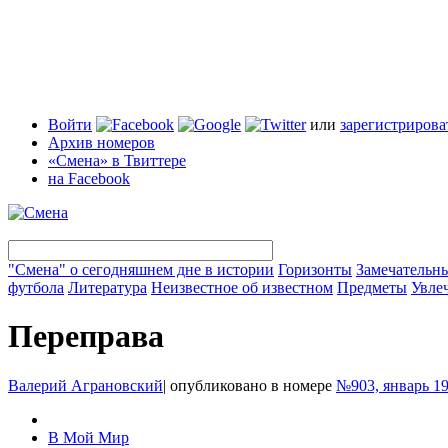
Войти
или
зарегистрирова
Архив номеров
«Смена» в Твиттере
на Facebook
"Смена" о сегодняшнем дне в истории
Горизонты
Замечательн
футбола
Литература
Неизвестное об известном
Предметы
Увле
Переправа
Валерий Аграновский
|
опубликовано в номере
№903, январь 1
В Мой Мир