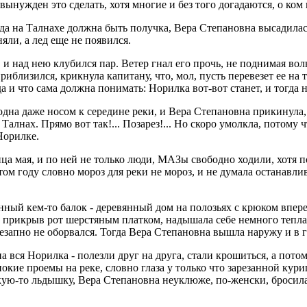
я вынужден это сделать, хотя многие и без того догадаются, о ком
гда на Талнахе должна быть получка, Вера Степановна высадилас
яли, а лед еще не появился.
 и над нею клубился пар. Ветер гнал его прочь, не поднимая во
риблизился, крикнула капитану, что, мол, пусть перевезет ее на 
да и что сама должна понимать: Норилка вот-вот станет, и тогд
одна даже носом к середине реки, и Вера Степановна прикинула,
Талнах. Прямо вот так!... Позарез!... Но скоро умолкла, потому 
Норилке.
ца мая, и по ней не только люди, МАЗы свободно ходили, хотя п
м году словно мороз для реки не мороз, и не думала останавлив
ный кем-то балок - деревянный дом на полозьях с крюком впере
 прикрыв рот шерстяным платком, надышала себе немного тепла.
незапно не оборвался. Тогда Вера Степановна вышла наружу и в г
 вся Норилка - полезли друг на друга, стали крошиться, а потом
окие проемы на реке, словно глаза у только что зарезанной кур
ую-то льдышку, Вера Степановна неуклюже, по-женски, бросила е