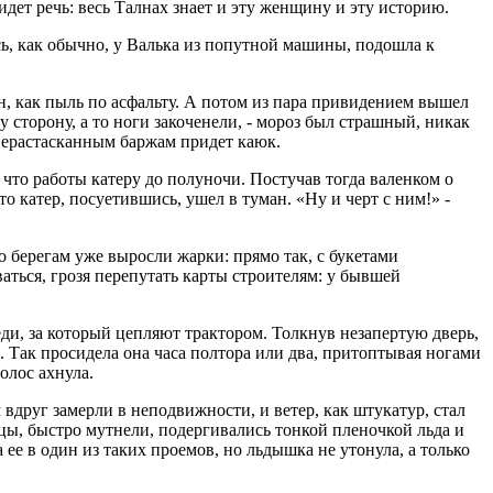
 идет речь: весь Талнах знает и эту женщину и эту историю.
ь, как обычно, у Валька из попутной машины, подошла к
лн, как пыль по асфальту. А потом из пара привидением вышел
ту сторону, а то ноги закоченели, - мороз был страшный, никак
а нерастасканным баржам придет каюк.
 что работы катеру до полуночи. Постучав тогда валенком о
что катер, посуетившись, ушел в туман. «Ну и черт с ним!» -
о берегам уже выросли жарки: прямо так, с букетами
аться, грозя перепутать карты строителям: у бывшей
ди, за который цепляют трактором. Толкнув незапертую дверь,
 Так просидела она часа полтора или два, притоптывая ногами
олос ахнула.
 вдруг замерли в неподвижности, и ветер, как штукатур, стал
ицы, быстро мутнели, подергивались тонкой пленочкой льда и
е в один из таких проемов, но льдышка не утонула, а только