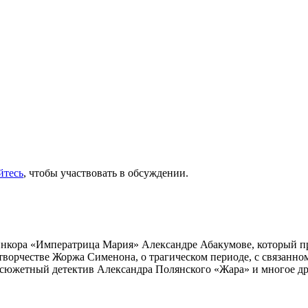
йтесь
, чтобы участвовать в обсуждении.
инкора «Императрица Мария» Александре Абакумове, который про
 творчестве Жоржа Сименона, о трагическом периоде, с связанн
осюжетный детектив Александра Полянского «Жара» и многое др