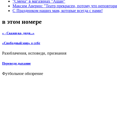
"Смена" в магазинах "Ашан"
Максим Аверин: "Театр прекрасен, потому что неповтор
С Праздником наших мам, которые всегда с нами!
в этом номере
« - Скажи-ка, дядя...»
«Свободный мир» о себе
Разоблачения, исповеди, признания
Переведя дыхание
Футбольное обозрение