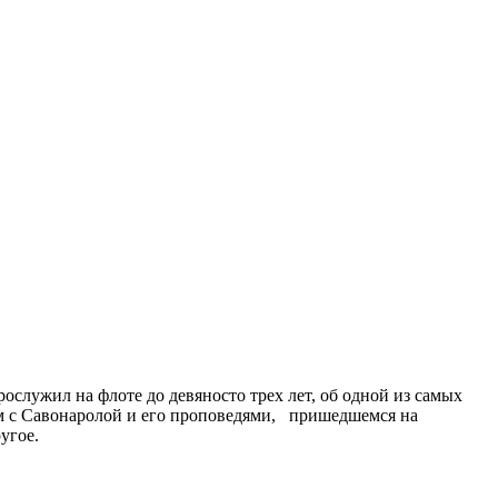
служил на флоте до девяносто трех лет, об одной из самых
ом с Савонаролой и его проповедями, пришедшемся на
угое.