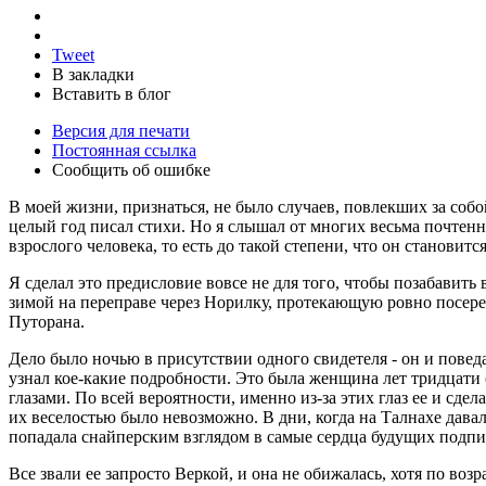
Tweet
В закладки
Вставить в блог
Версия для печати
Постоянная ссылка
Сообщить об ошибке
В моей жизни, признаться, не было случаев, повлекших за собой
целый год писал стихи. Но я слышал от многих весьма почтенн
взрослого человека, то есть до такой степени, что он становит
Я сделал это предисловие вовсе не для того, чтобы позабави
зимой на переправе через Норилку, протекающую ровно посер
Путорана.
Дело было ночью в присутствии одного свидетеля - он и поведа
узнал кое-какие подробности. Это была женщина лет тридцати 
глазами. По всей вероятности, именно из-за этих глаз ее и сд
их веселостью было невозможно. В дни, когда на Талнахе давал
попадала снайперским взглядом в самые сердца будущих подпис
Все звали ее запросто Веркой, и она не обижалась, хотя по в