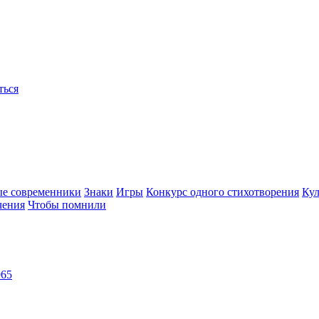
ться
ые современники
Знаки
Игры
Конкурс одного стихотворения
Кул
чения
Чтобы помнили
965