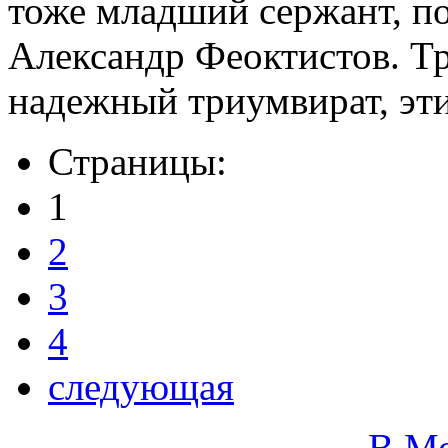
тоже младший сержант, п
Александр Феоктистов. Т
надежный триумвират, эти
Страницы:
1
2
3
4
следующая
В М