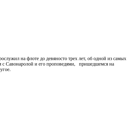
служил на флоте до девяносто трех лет, об одной из самых
ом с Савонаролой и его проповедями, пришедшемся на
угое.