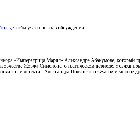
йтесь
, чтобы участвовать в обсуждении.
инкора «Императрица Мария» Александре Абакумове, который про
 творчестве Жоржа Сименона, о трагическом периоде, с связанн
осюжетный детектив Александра Полянского «Жара» и многое др