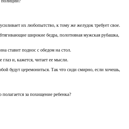
й полиции?
силивает их любопытство, к тому же желудок требует свое.
 обтягивающие широкие бедра, полотняная мужская рубашка,
на ставит поднос с обедом на стол.
глаз и, кажется, читает ее мысли.
тобой будут церемониться. Так что сиди смирно, если хочешь,
то полагается за похищение ребенка?