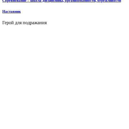
Соревнование – школа дисциплины, организованности, бережливости
Наставник
Герой для подражания