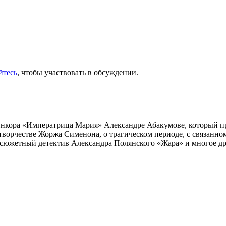
йтесь
, чтобы участвовать в обсуждении.
инкора «Императрица Мария» Александре Абакумове, который про
 творчестве Жоржа Сименона, о трагическом периоде, с связанн
осюжетный детектив Александра Полянского «Жара» и многое др