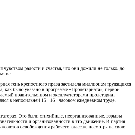
 чувством радости и счастья, что они дожили не только. до
ьстве.
марная тень крепостного права застилала миллионам трудящихся
а, как было указано в программе «Пролетариата», первой
таемый правительством и эксплуататорами пролетариат
ялся в непосильней 15 - 16 - часовом ежедневном труде.
ататорах. Это были стихийные, неорганизованные, взрывы
сознательности и организованности в это движение. И партия
- «союзов освобождения рабочего класса», несмотря на свою