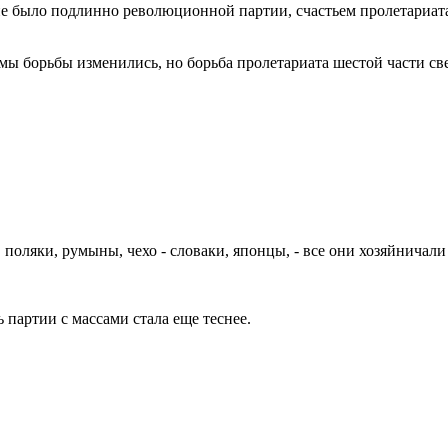
 не было подлинно революционной партии, счастьем пролетариата
ы борьбы изменились, но борьба пролетариата шестой части св
поляки, румыны, чехо - словаки, японцы, - все они хозяйничал
ь партии с массами стала еще теснее.