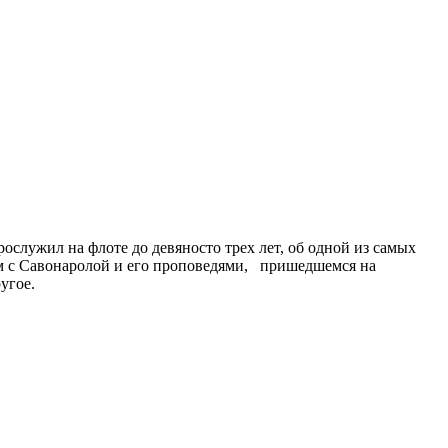
служил на флоте до девяносто трех лет, об одной из самых
ом с Савонаролой и его проповедями, пришедшемся на
угое.