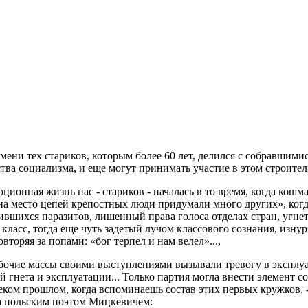
ени тех стариков, которым более 60 лет, делился с собравшимися
тва социализма, и еще могут принимать участие в этом строител
ционная жизнь нас - стариков - началась в то время, когда кош
на место цепей крепостных люди придумали много других», когд
вшихся паразитов, лишенный права голоса отделах стран, угне
класс, тогда еще чуть задетый лучом классового сознания, изнур
вторяя за попами: «бог терпел и нам велел»...,
рабочие массы своими выступлениями вызывали тревогу в эксплу
ой гнета и эксплуатации... Только партия могла внести элемент 
леком прошлом, когда вспоминаешь состав этих первых кружков, 
за польским поэтом Мицкевичем: