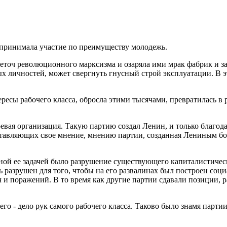
 принимала участие по преимуществу молодежь.
точ революционного марксизма и озаряла ими мрак фабрик и заво
ых личностей, может свергнуть гнусный строй эксплуатации. В э
ресы рабочего класса, обросла этими тысячами, превратилась в 
оевая организация. Такую партию создал Ленин, и только благод
авляющих свое мнение, мнению партии, созданная Лениным боль
вной ее задачей было разрушение существующего капиталистическ
 разрушен для того, чтобы на его развалинах был построен соц
 и поражений. В то время как другие партии сдавали позиции, р
 его - дело рук самого рабочего класса. Таково было знамя парт