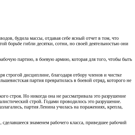
дов, будила массы, отдавая себе ясный отчет в том, что
той борьбе гибли десятки, сотни, но своей деятельностью они
рабочую партию, в боевую армию, которая для того, чтобы быть
аря строгой дисциплине, благодаря отбору членов и чистке
шевистская партия превратилась в боевой отряд, которого не
ого строя. Но никогда она не рассматривала это разрушение
иалистический строй. Годами проводилось это разрушение.
азлагались, партия Ленина училась на поражениях, крепла,
ии, сделавшееся знаменем рабочего класса, приведшее рабочий