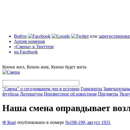
Войти
или
зарегистрирова
Архив номеров
«Смена» в Твиттере
на Facebook
Кенни жил, Кенни жив, Кенни будет жить
"Смена" о сегодняшнем дне в истории
Горизонты
Замечательн
футбола
Литература
Неизвестное об известном
Предметы
Увле
Наша смена оправдывает воз
Ф Кон
|
опубликовано в номере
№198-199, август 1931