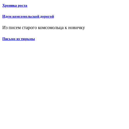
Хроника роста
Идем комсомольской дорогой
Из писем старого комсомольца к новичку
Письмо из тюрьмы