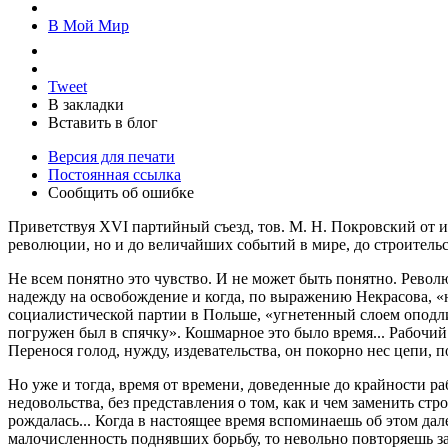
В Мой Мир
Tweet
В закладки
Вставить в блог
Версия для печати
Постоянная ссылка
Сообщить об ошибке
Приветствуя XVI партийный съезд, тов. М. Н. Покровский от им
революции, но и до величайших событий в мире, до строительс
Не всем понятно это чувство. И не может быть понятно. Револю
надежду на освобождение и когда, по выражению Некрасова, «
социалистической партии в Польше, «угнетенный слоем оподли
погружен был в спячку». Кошмарное это было время... Рабочий 
Перенося голод, нужду, издевательства, он покорно нес цепи, по
Но уже и тогда, время от времени, доведенные до крайности 
недовольства, без представления о том, как и чем заменить стр
рождалась... Когда в настоящее время вспоминаешь об этом да
малочисленность поднявших борьбу, то невольно повторяешь 