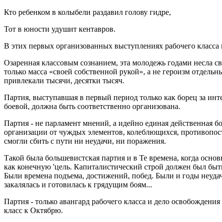
Кто ребенком в колыбели раздавил голову гидре,
Тот в юности удушит кентавров.
В этих первых организованных выступлениях рабочего класса
Озаренная классовым сознанием, эта молодежь годами несла све
только масса «своей собственной рукой», а не героизм отдельн
привлекали тысячи, десятки тысяч.
Партия, выступавшая в первый период только как борец за инте
боевой, должна быть соответственно организована.
Партия - не парламент мнений, а идейно единая действенная б
организации от чуждых элементов, колеблющихся, противопост
смогли сбить с пути ни неудачи, ни поражения.
Такой была большевистская партия и в Те времена, когда осно
как конечную 'цель. Капиталистический строй должен был быть
Были времена подъема, достижений, побед. Были и годы неудач
закалялась и готовилась к грядущим боям...
Партия - только авангард рабочего класса и дело освобождения
класс к Октябрю.