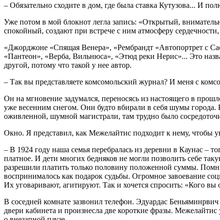
– Обязательно сходите в дом, где была ставка Кутузова... И по
Уже потом в мой блокнот легла запись: «Открытый, внимательн
спокойный, создают при встрече с ним атмосферу сердечности, 
«Джорджоне «Спящая Венера», «Рембрандт «Автопортрет с Сас
«Пантеон», «Верба, Вильнюса», «Этюд реки Нерис»... Это назв
другой, потому что такой у нее автор.
– Так вы представляете комсомольский журнал? И меня с комсо
Он на мгновение задумался, переносясь из настоящего в прош
уже весенним снегом. Они будто вбирали в себя шумы города.
оживленной, шумной магистрали, там трудно было сосредоточит
Окно. Я представил, как Межелайтис подходит к нему, чтобы уви
– В 1924 году наша семья перебралась из деревни в Каунас –
платное. И дети многих бедняков не могли позволить себе таку
разрешили платить только половину положенной суммы. Помню, 
воспринималось как подарок судьбы. Огромное завоевание соци
Их уговаривают, агитируют. Так и хочется спросить: «Кого вы 
В соседней комнате зазвонил телефон. Эдуардас Беньяминрвич 
двери кабинета и произнесла две короткие фразы. Межелайтис у
о внезапной паузе.