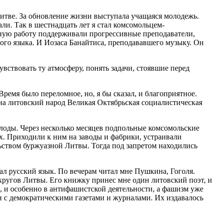
итве. За обновление жизни выступала учащаяся молодежь.
али. Так в шестнадцать лет я стал комсомольцем-
льную работу поддерживали прогрессивные преподаватели,
ого языка. И Иозаса Банайтиса, преподававшего музыку. Он
вствовать ту атмосферу, понять задачи, стоявшие перед
ремя было переломное, но, я бы сказал, и благоприятное.
на литовский народ Великая Октябрьская социалистическая
лоды. Через несколько месяцев подпольные комсомольские
х. Приходили к ним на заводы и фабрики, устраивали
ьством буржуазной Литвы. Тогда под запретом находились
нал русский язык. По вечерам читал мне Пушкина, Гоголя.
 кругов Литвы. Его книжку принес мне один литовский поэт, и
ы, и особенно в антифашистской деятельности, а фашизм уже
и с демократическими газетами и журналами. Их издавалось