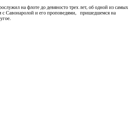
служил на флоте до девяносто трех лет, об одной из самых
ом с Савонаролой и его проповедями, пришедшемся на
угое.