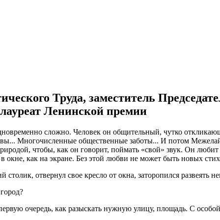
ического Труда, заместитель Председат
 лауреат Ленинской премии
дновременно сложно. Человек он общительный, чутко откликающ
вы... Многочисленные общественные заботы... И потом Межелай
природой, чтобы, как он говорит, поймать «свой» звук. Он любит
 окне, как на экране. Без этой любви не может быть новых стихо
ий столик, отвернул свое кресло от окна, заторопился развеять 
 город?
 первую очередь, как разыскать нужную улицу, площадь. С особой