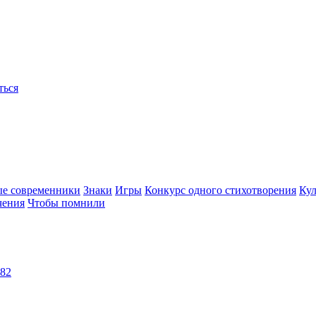
ться
ые современники
Знаки
Игры
Конкурс одного стихотворения
Кул
чения
Чтобы помнили
82