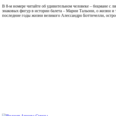
В 8-м номере читайте об удивительном человеке – боцмане с л
знаковых фигур в истории балета – Марии Тальони, о жизни и
последние годы жизни великого Алессандро Боттичелли, остр