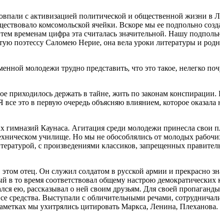
овпали с активизацией политической и общественной жизни в Л
существовало комсомольской ячейки. Вскоре мы ее подпольно созд
по тем временам цифра эта считалась значительной. Нашу подпо
тую поэтессу Саломею Нерие, она вела уроки литературы и родн
нной молодежи трудно представить, что это такое, нелегко почу
е приходилось держать в тайне, жить по законам конспирации. В
все это в первую очередь объясняю влиянием, которое оказала 
х гимназий Каунаса. Агитация среди молодежи принесла свои п
техническом училище. Но мы не обособлялись от молодых рабочи
итературой, с произведениями классиков, запрещенных правител
в этом отец. Он служил солдатом в русской армии и прекрасно з
рый в то время соответствовал общему настрою демократических
ался ею, рассказывал о ней своим друзьям. Для своей пропаганд
все средства. Выступали с обличительными речами, сотрудничал
заметках мы ухитрялись цитировать Маркса, Ленина, Плеханова.