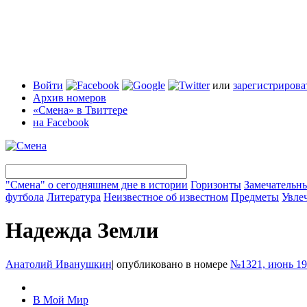
Войти
или
зарегистрирова
Архив номеров
«Смена» в Твиттере
на Facebook
"Смена" о сегодняшнем дне в истории
Горизонты
Замечательн
футбола
Литература
Неизвестное об известном
Предметы
Увле
Надежда Земли
Анатолий Иванушкин
|
опубликовано в номере
№1321, июнь 19
В Мой Мир