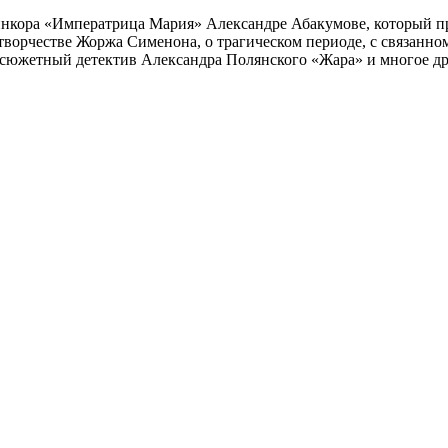
инкора «Императрица Мария» Александре Абакумове, который про
 творчестве Жоржа Сименона, о трагическом периоде, с связанн
осюжетный детектив Александра Полянского «Жара» и многое др