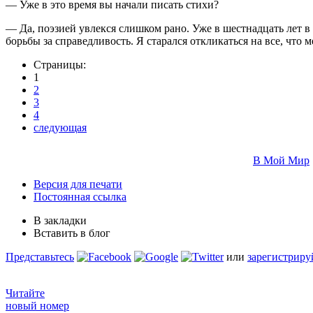
— Уже в это время вы начали писать стихи?
— Да, поэзией увлекся слишком рано. Уже в шестнадцать лет
борьбы за справедливость. Я старался откликаться на все, что 
Страницы:
1
2
3
4
следующая
В Мой Мир
Версия для печати
Постоянная ссылка
В закладки
Вставить в блог
Представьтесь
или
зарегистриру
Читайте
новый номер