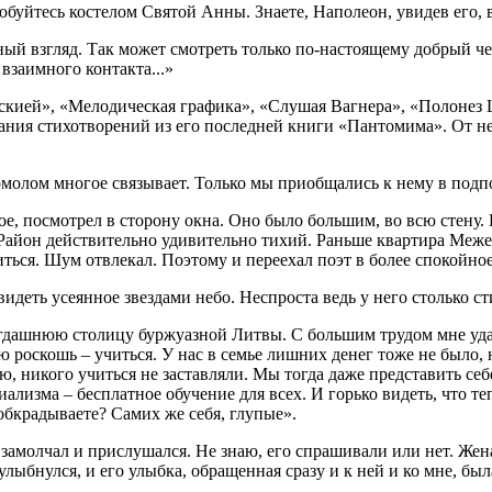
любуйтесь костелом Святой Анны. Знаете, Наполеон, увидев его, 
ый взгляд. Так может смотреть только по-настоящему добрый чело
взаимного контакта...»
кией», «Мелодическая графика», «Слушая Вагнера», «Полонез 
ания стихотворений из его последней книги «Пантомима». От не
молом многое связывает. Только мы приобщались к нему в подпо
лое, посмотрел в сторону окна. Оно было большим, во всю стену
 Район действительно удивительно тихий. Раньше квартира Меже
ься. Шум отвлекал. Поэтому и переехал поэт в более спокойное
деть усеянное звездами небо. Неспроста ведь у него столько сти
 тогдашнюю столицу буржуазной Литвы. С большим трудом мне уд
ю роскошь – учиться. У нас в семье лишних денег тоже не было, 
никого учиться не заставляли. Мы тогда даже представить себе 
ализма – бесплатное обучение для всех. И горько видеть, что 
обкрадываете? Самих же себя, глупые».
замолчал и прислушался. Не знаю, его спрашивали или нет. Жена
лыбнулся, и его улыбка, обращенная сразу и к ней и ко мне, был