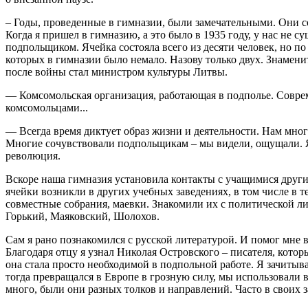
– Годы, проведенные в гимназии, были замечательными. Они с
Когда я пришел в гимназию, а это было в 1935 году, у нас не 
подпольщиком. Ячейка состояла всего из десяти человек, но 
которых в гимназии было немало. Назову только двух. Знамени
после войны стал министром культуры Литвы.
— Комсомольская организация, работающая в подполье. Совреме
комсомольцами...
— Всегда время диктует образ жизни и деятельности. Нам много
Многие сочувствовали подпольщикам – мы видели, ощущали. Я 
революция.
Вскоре наша гимназия установила контакты с учащимися други
ячейки возникли в других учебных заведениях, в том числе в 
совместные собрания, маевки. Знакомили их с политической л
Горький, Маяковский, Шолохов.
Сам я рано познакомился с русской литературой. И помог мне 
Благодаря отцу я узнал Николая Островского – писателя, кото
она стала просто необходимой в подпольной работе. Я зачитыв
тогда превращался в Европе в грозную силу, мы использовали 
много, были они разных толков и направлений. Часто в своих 