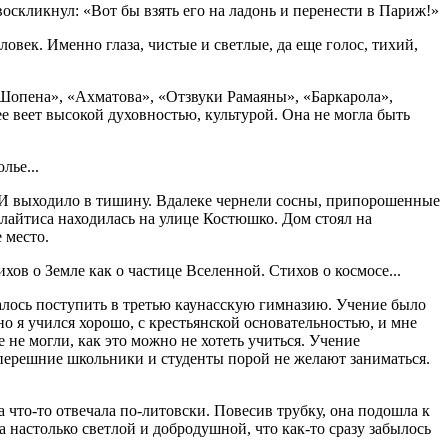
воскликнул: «Вот бы взять его на ладонь и перенести в Париж!»
век. Именно глаза, чистые и светлые, да еще голос, тихий,
Шопена», «Ахматова», «Отзвуки Рамаяны», «Баркарола»,
е веет высокой духовностью, культурой. Она не могла быть
лье...
. И выходило в тишину. Вдалеке чернели сосны, припорошенные
лайтиса находилась на улице Костюшко. Дом стоял на
 место.
хов о Земле как о частице Вселенной. Стихов о космосе...
алось поступить в третью каунасскую гимназию. Учение было
но я учился хорошо, с крестьянской основательностью, и мне
не могли, как это можно не хотеть учиться. Учение
теперешние школьники и студенты порой не желают заниматься.
 что-то отвечала по-литовски. Повесив трубку, она подошла к
а настолько светлой и добродушной, что как-то сразу забылось