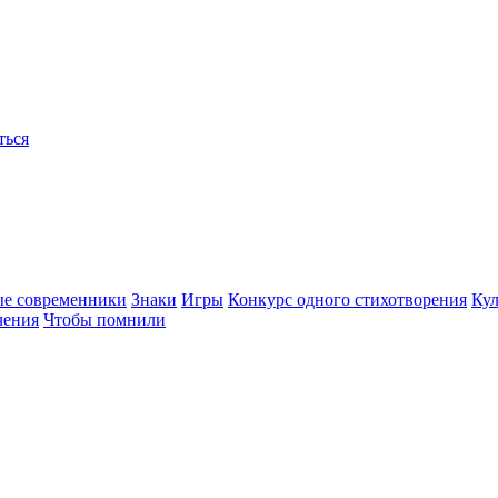
ться
ые современники
Знаки
Игры
Конкурс одного стихотворения
Кул
чения
Чтобы помнили