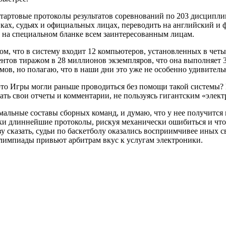
артовые протоколы результатов соревнований по 203 дисциплин
иках, судьях и официальных лицах, переводить на английский и 
е на специальном бланке всем заинтересованным лицам.
м, что в систему входит 12 компьютеров, установленных в четы
тов тиражом в 28 миллионов экземпляров, что она выполняет 3,
мов, но полагаю, что в наши дни это уже не особенно удивитель
 это Игры могли раньше проводиться без помощи такой системы?
ть свои отчеты и комментарии, не пользуясь гигантским «элек
мальные составы сборных команд, и думаю, что у нее получится н
руки длиннейшие протоколы, рискуя механически ошибиться и что-
у сказать, судьи по баскетболу оказались восприимчивее иных с
лимпиады привьют арбитрам вкус к услугам электроники.