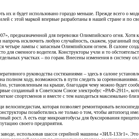
оть их и будет использовано гораздо меньше. Прежде всего о м
ей с этой маркой впервые разработаны в нашей стране и по св
7», предназначенной для перевозки Олимпийского огня. Хотя 
ы напрочь исключить любую случайность, скажем, ураганный пор
ься четыре лампы с запасным Олимпийским огнем. В салоне созд
о для сменного водителя. Конструкторы учли и то обстоятельств
 отдельных участках – по горам. Внесены изменения в систему ох
оперативного руководства состязаниями – здесь в салоне устано
 на полном ходу, возможность в пути следить за соревнованиями
о, установленным на крыше, благодаря чему можно будет сообща
ервые созданный в Советском Союзе электробус «РАФ-2911», кот
легкие спортсменов и вместе с тем находиться максимально близ
 велосипедистам, которая позволяет ремонтировать велосипеды
онструкторы позаботились не только о том, чтобы автопоезд и
лный рост. А есть еще микроавтобусы для буксирования прицепо
путацию своего предприятия.
заводе, использовав шасси серийной машины «ЗИЛ-133г1». Это