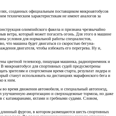
оделях, созданных официальным поставщиком микроавтобусов
оим техническим характеристикам не имеют аналогов за
конструкция олимпийского факела и признана чрезвычайно
ыв ветра, который может погасить огонь. Для этого в машине
аны условия для нормальной работы специалистов,
о, что машина будет двигаться со скоростью бегуна-
лаждения двигателя, чтобы избежать его перегрева. Ну и,
влены цветной телевизор, пишущая машинка, радиоприемник и
. В микроавтобусе для спортивных судей предусмотрены
ть зрителям и спортсменам время старта, результат лидера и
орый станут использовать на дистанциях марафонского бега и
ко к ним.
 во время движения автомобиля, и специальный автопоезд,
мел улучшенную амортизацию и сверхнадежные тормоза, но даже
в с катамаранами, яхтами и гребными судами. Словом,
 длинный фургон, в котором размещаются шесть спортивных