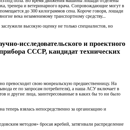
я из-под пола. Во время движения машины лошади отделены
юха, тренера и ветеринарного врача. Сопровождающие могут в
помещается до 300 килограммов сена. Короче говоря, лошади
многие века незаменимому транспортному средству...
заслужили высокую оценку не только специалистов, но
учно-исследовательского и проектного
прибора СССР, кандидат технических
ьно превосходит свою монреальскую предшественницу. На
вода ее по запросам потребителя), а наша АСУ включает в
тов и другие лица, заинтересованные в каких бы то ни было
а теперь взялась непосредственно за организацию и
дедовским методом» бросая жребий, затягивали распределение