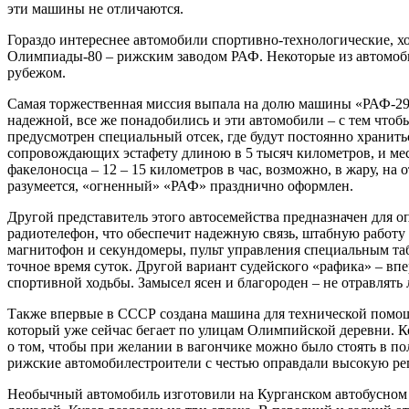
эти машины не отличаются.
Гораздо интереснее автомобили спортивно-технологические, х
Олимпиады-80 – рижским заводом РАФ. Некоторые из автомобил
рубежом.
Самая торжественная миссия выпала на долю машины «РАФ-290
надежной, все же понадобились и эти автомобили – с тем чтоб
предусмотрен специальный отсек, где будут постоянно хранит
сопровождающих эстафету длиною в 5 тысяч километров, и мест
факелоносца – 12 – 15 километров в час, возможно, в жару, на
разумеется, «огненный» «РАФ» празднично оформлен.
Другой представитель этого автосемейства предназначен для 
радиотелефон, что обеспечит надежную связь, штабную работу
магнитофон и секундомеры, пульт управления специальным табл
точное время суток. Другой вариант судейского «рафика» – вп
спортивной ходьбы. Замысел ясен и благороден – не отравлять 
Также впервые в СССР создана машина для технической помощи
который уже сейчас бегает по улицам Олимпийской деревни. К
о том, чтобы при желании в вагончике можно было стоять в по
рижские автомобилестроители с честью оправдали высокую ре
Необычный автомобиль изготовили на Курганском автобусном 