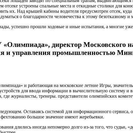
 отсеки лошадей заводят по специальным трапам, выдвигающимс
ем отсеке устроены спальные места и откидные столики для кон
ить их. Над крышей кабины водителя предусмотрен отсек, куда 
думаться о благодарности человечества к этому безотказному и 
ды, успешно прошли ходовые и иные испытания, а многие уже 
У «Олимпиада», директор Московского на
ния и управления промышленностью Мин
Олимпиада» и работающая на московские летние Игры, значител
стройств для ввода информации в вычислительную систему и вы
ов, где журналисты, тренеры. представители олимпийских комите
едующем. Оставаясь системой для информационного сервиса, он
о фехтованию большое значение имеют жеребьевки.
ания длились иногда непомерно долго из-за того, что судьи, «
быстрее.