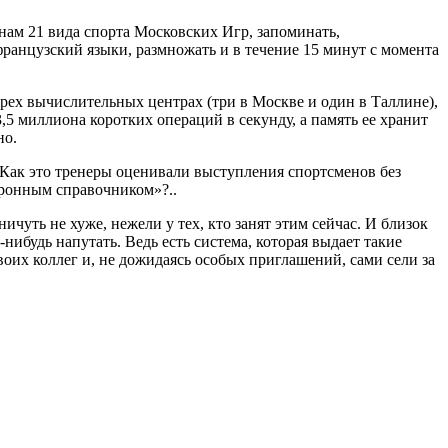
ам 21 вида спорта Московских Игр, запоминать,
французский языки, размножать и в течение 15 минут с момента
рех вычислительных центрах (три в Москве и один в Таллине),
5 миллиона коротких операций в секунду, а память ее хранит
но.
 Как это тренеры оценивали выступления спортсменов без
тронным справочником»?..
ичуть не хуже, нежели у тех, кто занят этим сейчас. И близок
нибудь напутать. Ведь есть система, которая выдает такие
воих коллег и, не дожидаясь особых приглашений, сами сели за