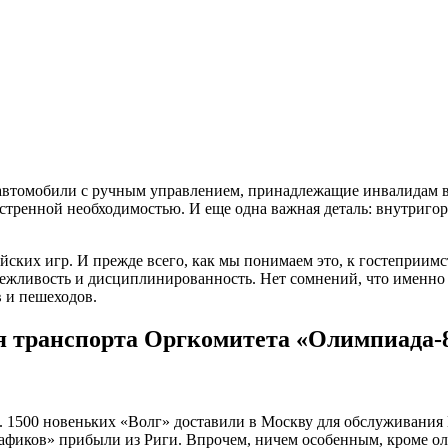
 автомобили с ручным управлением, принадлежащие инвалидам 
экстренной необходимостью. И еще одна важная деталь: внутриго
ких игр. И прежде всего, как мы понимаем это, к гостеприимст
 вежливость и дисциплинированность. Нет сомнений, что именно
в и пешеходов.
я транспорта Оргкомитета «Олимпиада-
 1500 новеньких «Волг» доставили в Москву для обслуживания И
афиков» прибыли из Риги. Впрочем, ничем особенным, кроме ол