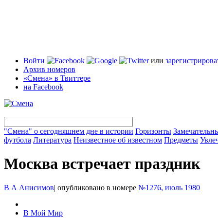
Войти
или
зарегистрирова
Архив номеров
«Смена» в Твиттере
на Facebook
"Смена" о сегодняшнем дне в истории
Горизонты
Замечательн
футбола
Литература
Неизвестное об известном
Предметы
Увле
Москва встречает праздник
В А Анисимов
|
опубликовано в номере
№1276, июль 1980
В Мой Мир