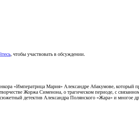
йтесь
, чтобы участвовать в обсуждении.
инкора «Императрица Мария» Александре Абакумове, который про
 творчестве Жоржа Сименона, о трагическом периоде, с связанн
осюжетный детектив Александра Полянского «Жара» и многое др