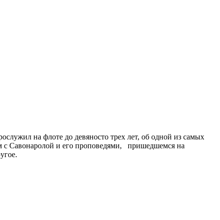
служил на флоте до девяносто трех лет, об одной из самых
ом с Савонаролой и его проповедями, пришедшемся на
угое.