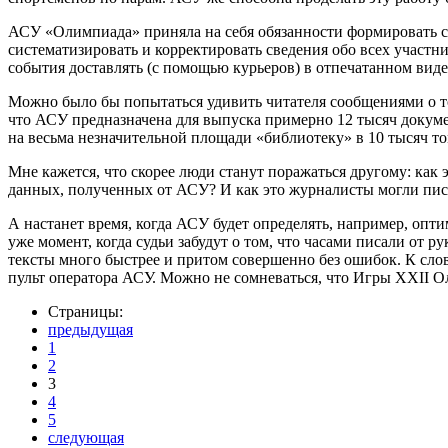
АСУ «Олимпиада» приняла на себя обязанности формировать ст
систематизировать и корректировать сведения обо всех участн
события доставлять (с помощью курьеров) в отпечатанном вид
Можно было бы попытаться удивить читателя сообщениями о то
что АСУ предназначена для выпуска примерно 12 тысяч докумен
на весьма незначительной площади «библиотеку» в 10 тысяч то
Мне кажется, что скорее люди станут поражаться другому: как
данных, полученных от АСУ? И как это журналисты могли писа
А настанет время, когда АСУ будет определять, например, опти
уже момент, когда судьи забудут о том, что часами писали от 
тексты много быстрее и притом совершенно без ошибок. К слов
пульт оператора АСУ. Можно не сомневаться, что Игры ХХII О
Страницы:
предыдущая
1
2
3
4
5
следующая