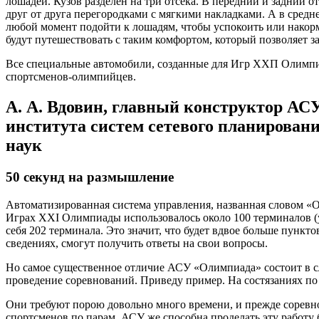
лошадей. Кузов разделен на три отсека. В передний и задний
друг от друга перегородками с мягкими накладками. А в средн
любой момент подойти к лошадям, чтобы успокоить или накорм
будут путешествовать с таким комфортом, который позволяет за
Все специальные автомобили, созданные для Игр ХХП Олимпиа
спортсменов-олимпийцев.
А. А. Вдовин, главный конструктор АС
института систем сетевого планирова
наук
50 секунд на размышление
Автоматизированная система управления, названная словом «
Играх XXI Олимпиады использовалось около 100 терминалов (у
себя 202 терминала. Это значит, что будет вдвое больше пункт
сведениях, смогут получить ответы на свои вопросы.
Но самое существенное отличие АСУ «Олимпиада» состоит в сл
проведение соревнований. Приведу пример. На состязаниях п
Они требуют порою довольно много времени, и прежде соревнов
спортсменов по парам. АСУ же способна проделать эту работу 