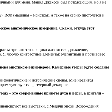
 личными для меня. Майкл Джексон был потрясающим, но я не
y» Roth (машины – монстры), а также на серию пистолетов и
еское анатомическое измерение. Скажи, откуда этот
рассматриваю это как цикл жизни: секс, рождение,
ков. Я люблю контрастные элементы: элегантный в противовес
X века мистиком-визионером. Камерные узоры будто созданы
, мифологические и исторические сцены. Мне нравится
тором чувствуется чрезмерный декаданс.
еях – это современные приюты духа и веры, а зрители –
 финансируют все выставки, с Медичи эпохи Возрождения.