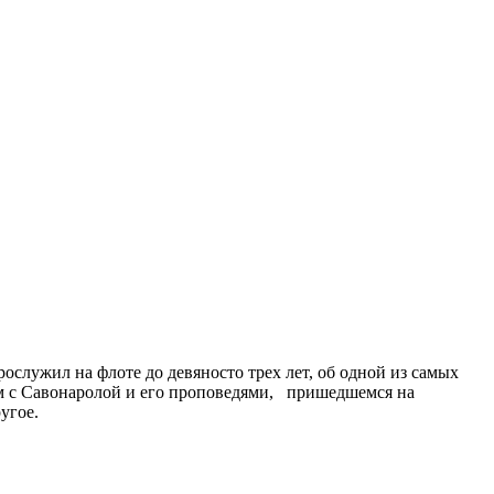
служил на флоте до девяносто трех лет, об одной из самых
ом с Савонаролой и его проповедями, пришедшемся на
угое.