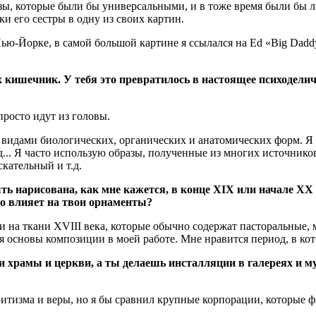
разы, которые были бы универсальными, и в тоже время были бы
ки его сестры в одну из своих картин.
 Нью-Йорке, в самой большой картине я ссылался на Ed «Big Dadd
 кишечник. У тебя это превратилось в настоящее психоделич
просто идут из головы.
 видами биологических, органических и анатомических форм. Я 
т.д... Я часто использую образы, полученные из многих источни
кательный и т.д.
ыть нарисована, как мне кажется, в конце XIX или начале X
то влияет на твои орнаменты?
ами на ткани XVIII века, которые обычно содержат пасторальные
ля основы композиции в моей работе. Мне нравится период, в ко
храмы и церкви, а ты делаешь инсталляции в галереях и муз
иритизма и веры, но я бы сравнил крупные корпорации, которые