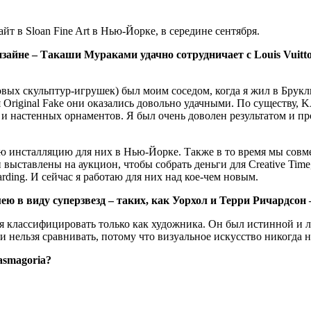
 в Sloan Fine Art в Нью-Йорке, в середине сентября.
йне – Такаши Мураками удачно сотрудничает с Louis Vuitton, Д
вых скульптур-игрушек) был моим соседом, когда я жил в Брукл
я Original Fake они оказались довольно удачными. По существу
 и настенных орнаментов. Я был очень доволен результатом и п
скую инсталляцию для них в Нью-Йорке. Также в то время мы со
и выставлены на аукцион, чтобы собрать деньги для Creative Ti
rding. И сейчас я работаю для них над кое-чем новым.
ею в виду суперзвезд – таких, как Уорхол и Терри Ричардсон
зя классифицировать только как художника. Он был истинной и л
щи нельзя сравнивать, потому что визуальное искусство никогда 
asmagoria?