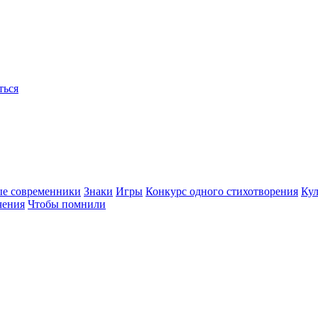
ться
ые современники
Знаки
Игры
Конкурс одного стихотворения
Кул
чения
Чтобы помнили