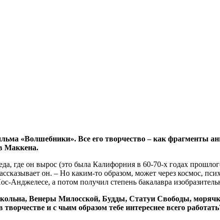
льма «Волшебники». Все его творчество – как фрагменты ан
в Маккена.
еда, где он вырос (это была Калифорния в 60-70-х годах прошло
ссказывает он. – Но каким-то образом, может через космос, пси
 в Лос-Анджелесе, а потом получил степень бакалавра изобразите
кольна, Венеры Милосской, Будды, Статуи Свободы, морячк
 в творчестве и с чьим образом тебе интереснее всего работ