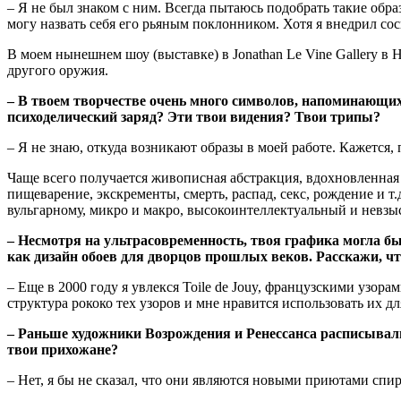
– Я не был знаком с ним. Всегда пытаюсь подобрать такие об
могу назвать себя его рьяным поклонником. Хотя я внедрил сос
В моем нынешнем шоу (выставке) в Jonathan Le Vine Gallery в
другого оружия.
– В твоем творчестве очень много символов, напоминающих
психоделический заряд? Эти твои видения? Твои трипы?
– Я не знаю, откуда возникают образы в моей работе. Кажется, 
Чаще всего получается живописная абстракция, вдохновленная
пищеварение, экскременты, смерть, распад, секс, рождение и 
вульгарному, микро и макро, высокоинтеллектуальный и невзыс
– Несмотря на ультрасовременность, твоя графика могла б
как дизайн обоев для дворцов прошлых веков. Расскажи, ч
– Еще в 2000 году я увлекся Toile de Jouy, французскими узор
структура рококо тех узоров и мне нравится использовать их д
– Раньше художники Возрождения и Ренессанса расписывали 
твои прихожане?
– Нет, я бы не сказал, что они являются новыми приютами сп