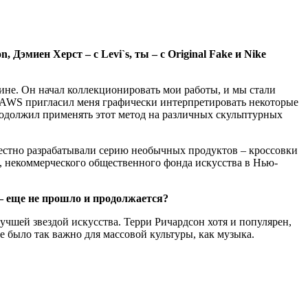
эмиен Херст – с Levi`s, ты – с Original Fake и Nike
ине. Он начал коллекционировать мои работы, и мы стали
, KAWS пригласил меня графически интерпретировать некоторые
родолжил применять этот метод на различных скульптурных
вместно разрабатывали серию необычных продуктов – кроссовки
me, некоммерческого общественного фонда искусства в Нью-
 – еще не прошло и продолжается?
учшей звездой искусства. Терри Ричардсон хотя и популярен,
не было так важно для массовой культуры, как музыка.