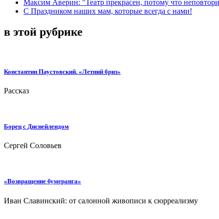
Максим Аверин: "Театр прекрасен, потому что неповтор
С Праздником наших мам, которые всегда с нами!
в этой рубрике
Константин Паустовский. «Летний бриз»
Рассказ
Борец с Диснейлендом
Сергей Соловьев
«Возвращение бумеранга»
Иван Славинский: от салонной живописи к сюрреализму