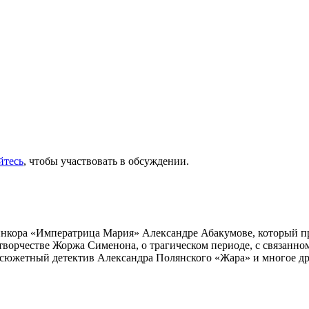
йтесь
, чтобы участвовать в обсуждении.
инкора «Императрица Мария» Александре Абакумове, который про
 творчестве Жоржа Сименона, о трагическом периоде, с связанн
осюжетный детектив Александра Полянского «Жара» и многое др