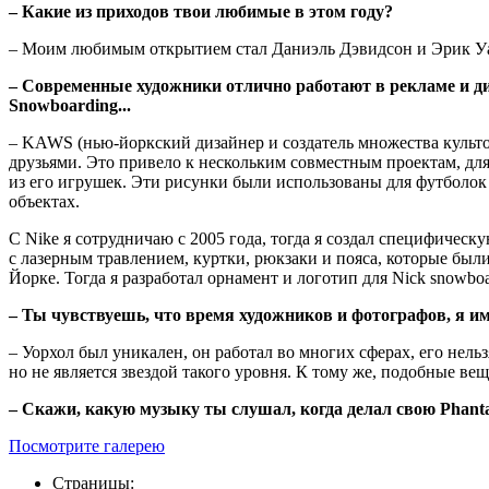
– Какие из приходов твои любимые в этом году?
– Моим любимым открытием стал Даниэль Дэвидсон и Эрик Уайт
– Современные художники отлично работают в рекламе и диза
Snowboarding...
– KAWS (нью-йоркский дизайнер и создатель множества культо
друзьями. Это привело к нескольким совместным проектам, дл
из его игрушек. Эти рисунки были использованы для футболок
объектах.
С Nike я сотрудничаю с 2005 года, тогда я создал специфиче
с лазерным травлением, куртки, рюкзаки и пояса, которые был
Йорке. Тогда я разработал орнамент и логотип для Nick snowboa
– Ты чувствуешь, что время художников и фотографов, я им
– Уорхол был уникален, он работал во многих сферах, его нель
но не является звездой такого уровня. К тому же, подобные ве
– Скажи, какую музыку ты слушал, когда делал свою Phant
Посмотрите галерею
Страницы: