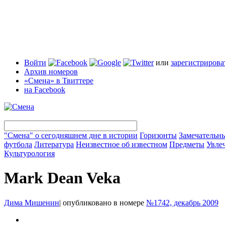
Войти
или
зарегистрирова
Архив номеров
«Смена» в Твиттере
на Facebook
"Смена" о сегодняшнем дне в истории
Горизонты
Замечательн
футбола
Литература
Неизвестное об известном
Предметы
Увле
Культурология
Mark Dean Veka
Дима Мишенин
|
опубликовано в номере
№1742, декабрь 2009