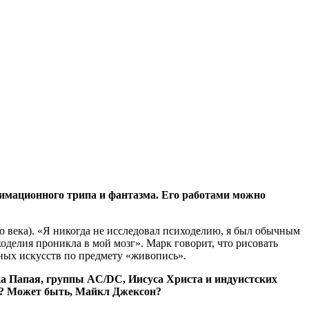
имационного трипа и фантазма. Его работами можно
го века). «Я никогда не исследовал психоделию, я был обычным
ходелия проникла в мой мозг». Марк говорит, что рисовать
льных искусств по предмету «живопись».
а Папая, группы AC/DC, Иисуса Христа и индуистских
ать? Может быть, Майкл Джексон?