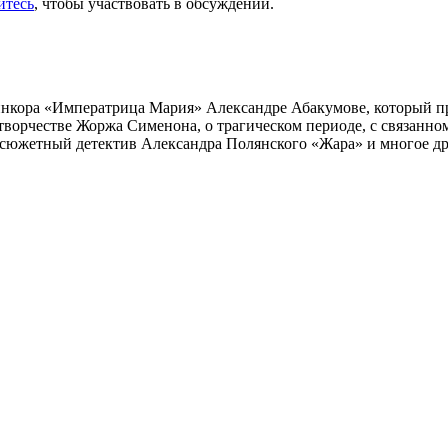
йтесь
, чтобы участвовать в обсуждении.
инкора «Императрица Мария» Александре Абакумове, который про
 творчестве Жоржа Сименона, о трагическом периоде, с связанн
осюжетный детектив Александра Полянского «Жара» и многое др