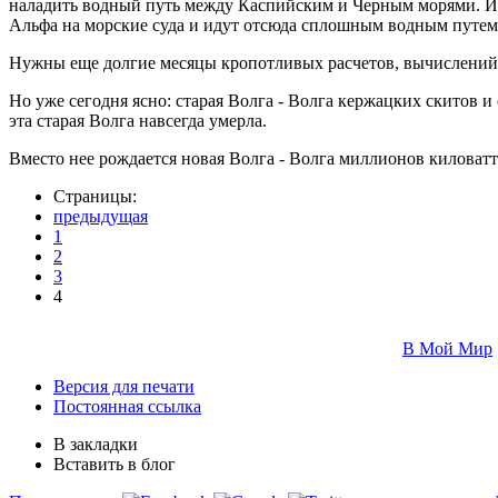
наладить водный путь между Каспийским и Черным морями. И т
Альфа на морские суда и идут отсюда сплошным водным путем п
Нужны еще долгие месяцы кропотливых расчетов, вычислений, 
Но уже сегодня ясно: старая Волга - Волга кержацких скитов и
эта старая Волга навсегда умерла.
Вместо нее рождается новая Волга - Волга миллионов киловат
Страницы:
предыдущая
1
2
3
4
В Мой Мир
Версия для печати
Постоянная ссылка
В закладки
Вставить в блог