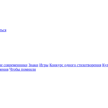
ться
ые современники
Знаки
Игры
Конкурс одного стихотворения
Кул
чения
Чтобы помнили