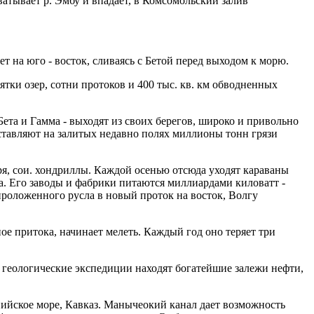
ватывает р. Эмбу и впадает, в Комсомольский залив
т на юго - восток, сливаясь с Бетой перед выходом к морю.
тки озер, сотни протоков и 400 тыс. кв. км обводненных
 Бета и Гамма - выходят из своих берегов, широко и привольно
оставляют на залитых недавно полях миллионы тонн грязи
ря, сои. хондриллы. Каждой осенью отсюда уходят караваны
. Его заводы и фабрики питаются миллиардами киловатт -
проложенного русла в новый проток на восток, Волгу
е притока, начинает мелеть. Каждый год оно теряет три
 геологические экспедиции находят богатейшие залежи нефти,
пийское море, Кавказ. Манычеокий канал дает возможность