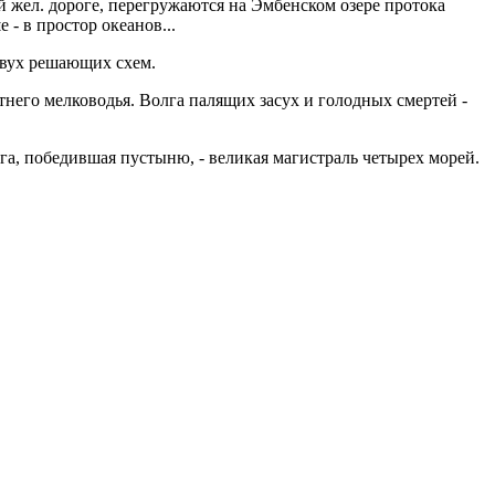
 жел. дороге, перегружаются на Эмбенском озере протока
- в простор океанов...
двух решающих схем.
тнего мелководья. Волга палящих засух и голодных смертей -
га, победившая пустыню, - великая магистраль четырех морей.