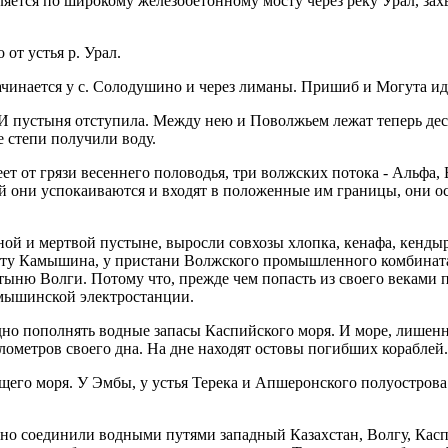
ляется по широкому железобетонному мосту через реку Урал, зах
 от устья р. Урал.
ачинается у с. Солодушино и через лиманы. Пришиб и Могута иде
И пустыня отступила. Между нею и Поволжьем лежат теперь деся
е степи получили воду.
еет от грязи весеннего половодья, три волжских потока - Альфа,
ней они успокаиваются и входят в положенные им границы, они 
ной и мертвой пустыне, выросли совхозы хлопка, кенафа, кенды
орту Камышина, у пристани Волжского промышленного комбината
тыню Волги. Потому что, прежде чем попасть из своего веками 
амышинской электростанции.
но пополнять водные запасы Каспийского моря. И море, лишенно
лометров своего дна. На дне находят остовы погибших кораблей.
щего моря. У Эмбы, у устья Терека и Апшеронского полуострова
чно соединили водными путями западный Казахстан, Волгу, Кас