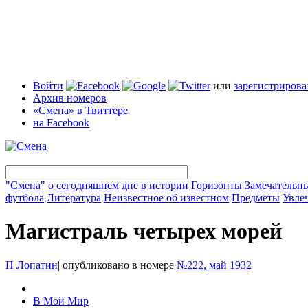
Войти
или
зарегистрирова
Архив номеров
«Смена» в Твиттере
на Facebook
"Смена" о сегодняшнем дне в истории
Горизонты
Замечательн
футбола
Литература
Неизвестное об известном
Предметы
Увле
Магистраль четырех морей
П Лопатин
|
опубликовано в номере
№222, май 1932
В Мой Мир