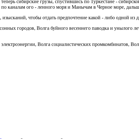
еперь сибирские грузы, спустившись по Туркестане - сибирской
о каналам ого - ленного моря и Манычам в Черное море, дальше 
изысканий, чтобы отдать предпочтение какой - либо одной из 
 сонных городов, Волга буйного весеннего паводка и унылого ле
т электроэнергии, Волга социалистических промкомбинатов, Вол