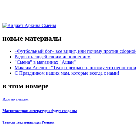
новые материалы
«Футбольный бог» все видит, или почему против сборной
Радовать людей своим исполнением
"Смена" в магазинах "Ашан"
Максим Аверин: "Театр прекрасен, потому что неповтор
С Праздником наших мам, которые всегда с нами!
в этом номере
Идя по следам
Магнитострои литературы будут созданы
Тезисы тектильщицы Рельки