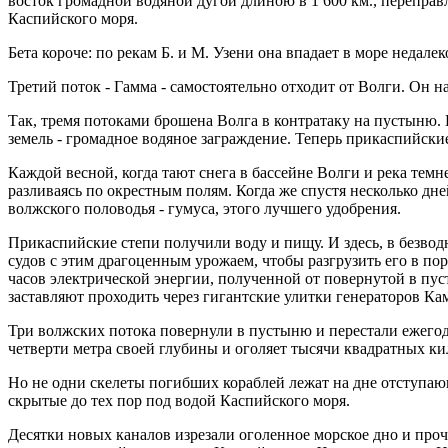
восток громадной водяной дугой длиною в 1 600 км., переправ
Каспийского моря.
Бета короче: по рекам Б. и М. Узени она впадает в море недалеко
Третий поток - Гамма - самостоятельно отходит от Волги. Он н
Так, тремя потоками брошена Волга в контратаку на пустыню. 
земель - громадное водяное заграждение. Теперь прикаспийски
Каждой весной, когда тают снега в бассейне Волги и река темн
разливаясь по окрестным полям. Когда же спустя несколько д
волжского половодья - гумуса, этого лучшего удобрения.
Прикаспийские степи получили воду и пищу. И здесь, в безвод
судов с этим драгоценным урожаем, чтобы разгрузить его в п
часов электрической энергии, полученной от повернутой в пус
заставляют проходить через гигантские улитки генераторов К
Три волжских потока повернули в пустыню и перестали ежегод
четверти метра своей глубины и оголяет тысячи квадратных ки
Но не одни скелеты погибших кораблей лежат на дне отступаю
скрытые до тех пор под водой Каспийского моря.
Десятки новых каналов изрезали оголенное морское дно и про