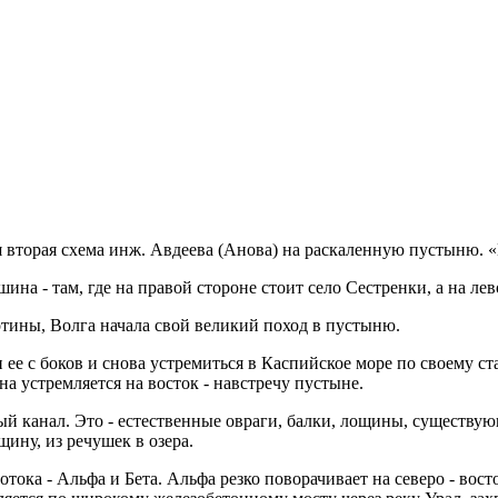
вторая схема инж. Авдеева (Анова) на раскаленную пустыню. 
на - там, где на правой стороне стоит село Сестренки, а на ле
тины, Волга начала свой великий поход в пустыню.
 ее с боков и снова устремиться в Каспийское море по своему с
на устремляется на восток - навстречу пустыне.
ный канал. Это - естественные овраги, балки, лощины, существую
ину, из речушек в озера.
потока - Альфа и Бета. Альфа резко поворачивает на северо - вост