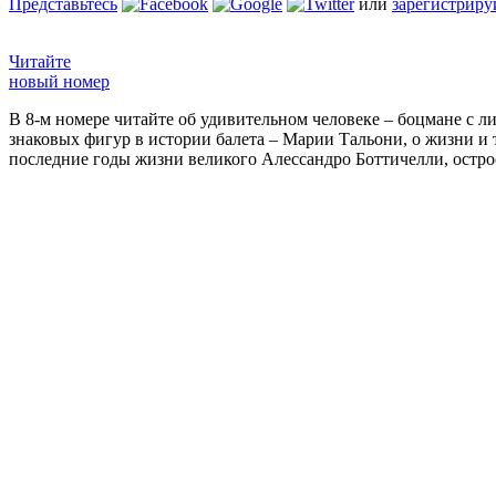
Представьтесь
или
зарегистриру
Читайте
новый номер
В 8-м номере читайте об удивительном человеке – боцмане с л
знаковых фигур в истории балета – Марии Тальони, о жизни и
последние годы жизни великого Алессандро Боттичелли, остр