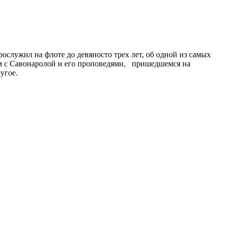
служил на флоте до девяносто трех лет, об одной из самых
ом с Савонаролой и его проповедями, пришедшемся на
угое.