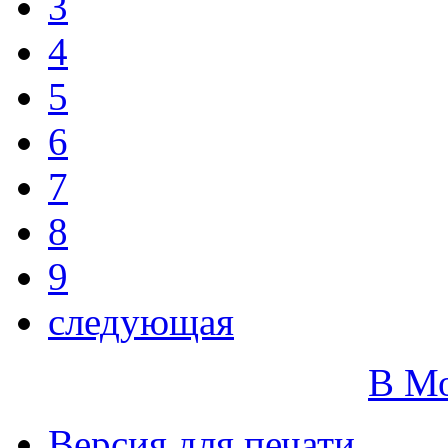
3
4
5
6
7
8
9
следующая
В М
Версия для печати