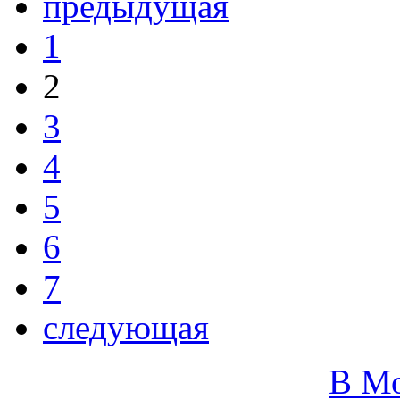
предыдущая
1
2
3
4
5
6
7
следующая
В М