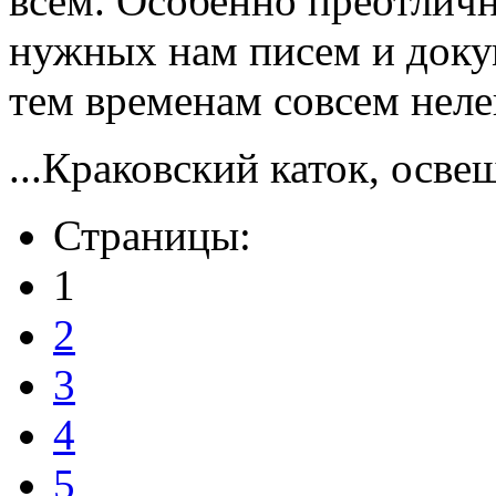
всем. Особенно преотлич
нужных нам писем и докум
тем временам совсем нелег
...Краковский каток, осв
Страницы:
1
2
3
4
5