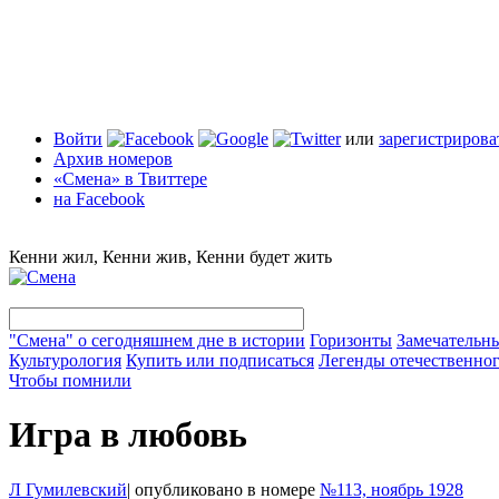
Войти
или
зарегистрирова
Архив номеров
«Смена» в Твиттере
на Facebook
Кенни жил, Кенни жив, Кенни будет жить
"Смена" о сегодняшнем дне в истории
Горизонты
Замечательн
Культурология
Купить или подписаться
Легенды отечественног
Чтобы помнили
Игра в любовь
Л Гумилевский
|
опубликовано в номере
№113, ноябрь 1928